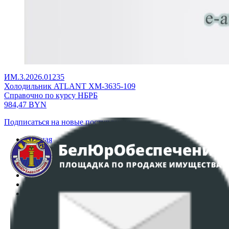
ИМ.3.2026.01235
Холодильник ATLANT ХМ-3635-109
Справочно по курсу НБРБ
984,47
BYN
Подписаться на новые поступления
Главная
Аукционы
Интернет-магазин
Регламент организации и проведения торгов
Пользовательское соглашение
Политика в отношении обработки персональных
данных
ПОЛОЖЕНИЕ О ПОЛИТИКЕ ОБРАБОТКИ COOKIE-
ФАЙЛОВ