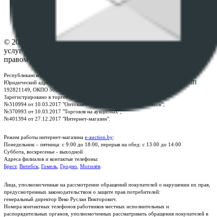
Настройки cookie-файлов
Контакты
© 2026 Республиканское унитарное предприятие по оказанию
услуг "БелЮрОбеспечение" - Все права защищены авторским
правом
Республиканское унитарное предприятие по оказанию услуг "БелЮрОбеспечение"
Юридический адрес: г. Минск, пр-т. Дзержинского, 1Б, e-mail:
kanc@rup.by
, УНП
192821149, ОКПО 500111895000
Зарегистрировано в торговом реестре Республики Беларусь:
№310994 от 10.03.2017 "Оптовая торговля без торговых объектов";
№370993 от 10.03.2017 "Торговля на аукционах";
№401394 от 27.12.2017 "Интернет-магазин".
Режим работы интернет-магазина
e-auction.by
:
Понедельник – пятница: с 9:00 до 18:00, перерыв на обед: с 13:00 до 14:00
Суббота, воскресенье - выходной
Адреса филиалов и контактые телефоны:
Брест
,
Витебск
,
Гомель
,
Гродно
,
Могилёв
.
Лица, уполномоченные на рассмотрение обращений покупателей о нарушении их прав,
предусмотренных законодательством о защите прав потребителей:
генеральный директор Веко Руслан Викторович.
Номера контактных телефонов работников местных исполнительных и
распорядительных органов, уполномоченных рассматривать обращения покупателей в