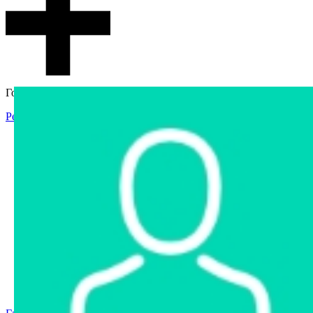
Гостевой доступ
Регистрация
Вход
Главная
Аукцион
Интернет-магазин
Интернет-витрина
Услуги
Информация
Контакты
Частное имущество
Арестованное имущество
Реестр несостоявшихся торгов
Реестр переоценок
Государственное имущество