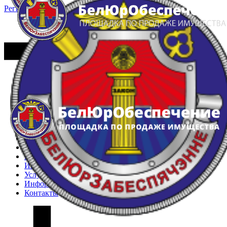
Регистрация
Вход
Главная
Арестованное имущество
Реестр несостоявшихся торгов
Реестр переоценок
Частное имущество
Государственное имущество
Интернет-магазин
Интернет-витрина
Услуги
Информация
Контакты