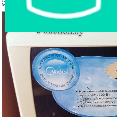
Главная страница
›
Интернет-магазин
›
Бытовая техника
›
Микроволновая печь Midea