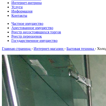
Интернет-витрина
Услуги
Информация
Контакты
Частное имущество
Арестованное имущество
Реестр несостоявшихся торгов
Реестр переоценок
Государственное имущество
Главная страница
›
Интернет-магазин
›
Бытовая техника
›
Холо