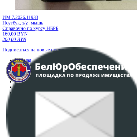
ИМ.7.2026.11933
Ноутбук, з/у., мышь
Справочно по курсу НБРБ
160,00
BYN
200,00
BYN
Подписаться на новые поступления
Главная
Аукционы
Интернет-магазин
Регламент организации и проведения торгов
Пользовательское соглашение
Политика в отношении обработки персональных
данных
ПОЛОЖЕНИЕ О ПОЛИТИКЕ ОБРАБОТКИ COOKIE-
ФАЙЛОВ
Настройки cookie-файлов
Контакты