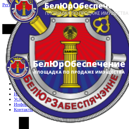
Регистрация
Вход
Главная
Арестованное имущество
Реестр несостоявшихся торгов
Реестр переоценок
Частное имущество
Государственное имущество
Интернет-магазин
Интернет-витрина
Услуги
Информация
Контакты