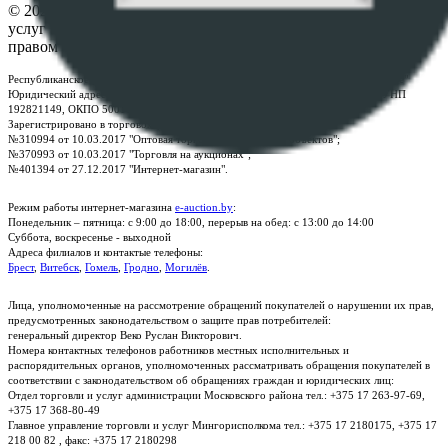
© 2026 Республиканское унитарное предприятие по оказанию
услуг "БелЮрОбеспечение" - Все права защищены авторским
правом
Республиканское унитарное предприятие по оказанию услуг "БелЮрОбеспечение"
Юридический адрес: г. Минск, пр-т. Дзержинского, 1Б, e-mail:
kanc@rup.by
, УНП
192821149, ОКПО 500111895000
Зарегистрировано в торговом реестре Республики Беларусь:
№310994 от 10.03.2017 "Оптовая торговля без торговых объектов";
№370993 от 10.03.2017 "Торговля на аукционах";
№401394 от 27.12.2017 "Интернет-магазин".
Режим работы интернет-магазина
e-auction.by
:
Понедельник – пятница: с 9:00 до 18:00, перерыв на обед: с 13:00 до 14:00
Суббота, воскресенье - выходной
Адреса филиалов и контактые телефоны:
Брест
,
Витебск
,
Гомель
,
Гродно
,
Могилёв
.
Лица, уполномоченные на рассмотрение обращений покупателей о нарушении их прав,
предусмотренных законодательством о защите прав потребителей:
генеральный директор Веко Руслан Викторович.
Номера контактных телефонов работников местных исполнительных и
распорядительных органов, уполномоченных рассматривать обращения покупателей в
соответствии с законодательством об обращениях граждан и юридических лиц:
Отдел торговли и услуг администрации Московского района тел.: +375 17 263-97-69,
+375 17 368-80-49
Главное управление торговли и услуг Мингорисполкома тел.: +375 17 2180175, +375 17
218 00 82 , факс: +375 17 2180298