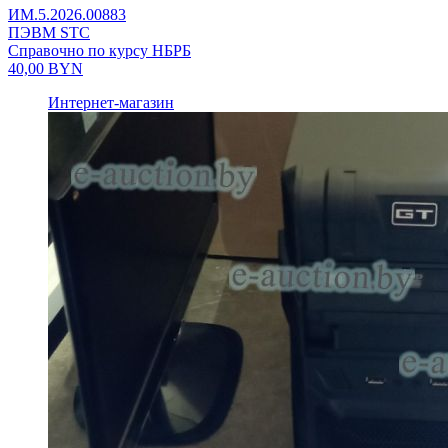
ИМ.5.2026.00883
ПЭВМ STC
Справочно по курсу НБРБ
40,00
BYN
Интернет-магазин