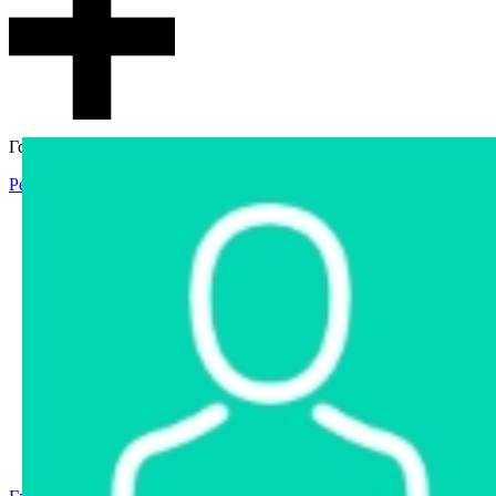
Гостевой доступ
Регистрация
Вход
Главная
Аукцион
Интернет-магазин
Интернет-витрина
Услуги
Информация
Контакты
Частное имущество
Арестованное имущество
Реестр несостоявшихся торгов
Реестр переоценок
Государственное имущество