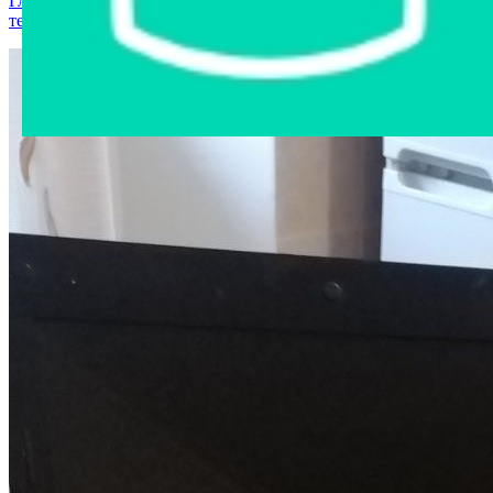
Главная страница
›
Интернет-магазин
›
Компьютерная
техника
›
Ноутбук НР