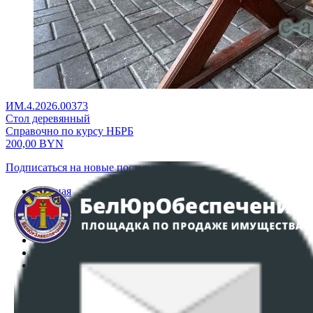
ИМ.4.2026.00373
Стол деревянный
Справочно по курсу НБРБ
200,00
BYN
Подписаться на новые поступления
Главная
Аукционы
Интернет-магазин
Регламент организации и проведения торгов
Пользовательское соглашение
Политика в отношении обработки персональных
данных
ПОЛОЖЕНИЕ О ПОЛИТИКЕ ОБРАБОТКИ COOKIE-
ФАЙЛОВ