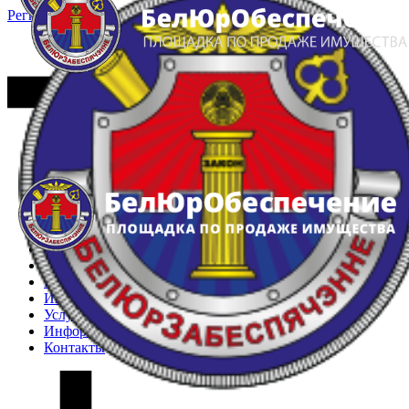
Регистрация
Вход
Главная
Арестованное имущество
Реестр несостоявшихся торгов
Реестр переоценок
Частное имущество
Государственное имущество
Интернет-магазин
Интернет-витрина
Услуги
Информация
Контакты