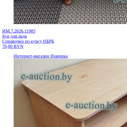
ИМ.7.2026.11985
Бур для льда
Справочно по курсу НБРБ
70,00
BYN
Интернет-магазин
Новинка