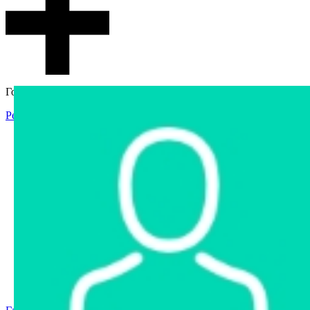
Гостевой доступ
Регистрация
Вход
Главная
Аукцион
Интернет-магазин
Интернет-витрина
Услуги
Информация
Контакты
Частное имущество
Арестованное имущество
Реестр несостоявшихся торгов
Реестр переоценок
Государственное имущество