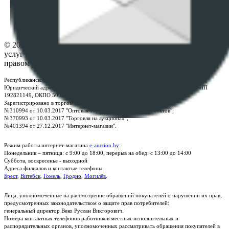
Настройки cookie-файлов
Контакты
© 2026 Республиканское унитарное предприятие по оказанию
услуг "БелЮрОбеспечение" - Все права защищены авторским
правом
Республиканское унитарное предприятие по оказанию услуг "БелЮрОбеспечение"
Юридический адрес: г. Минск, пр-т. Дзержинского, 1Б, e-mail:
kanc@rup.by
, УНП
192821149, ОКПО 500111895000
Зарегистрировано в торговом реестре Республики Беларусь:
№310994 от 10.03.2017 "Оптовая торговля без торговых объектов";
№370993 от 10.03.2017 "Торговля на аукционах";
№401394 от 27.12.2017 "Интернет-магазин".
Режим работы интернет-магазина
e-auction.by
:
Понедельник – пятница: с 9:00 до 18:00, перерыв на обед: с 13:00 до 14:00
Суббота, воскресенье - выходной
Адреса филиалов и контактые телефоны:
Брест
,
Витебск
,
Гомель
,
Гродно
,
Могилёв
.
Лица, уполномоченные на рассмотрение обращений покупателей о нарушении их прав,
предусмотренных законодательством о защите прав потребителей:
генеральный директор Веко Руслан Викторович.
Номера контактных телефонов работников местных исполнительных и
распорядительных органов, уполномоченных рассматривать обращения покупателей в