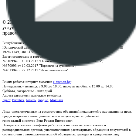
Настройки cookie-файлов
Контакты
© 2026 Республиканское унитарное предприятие по оказанию
услуг "БелЮрОбеспечение" - Все права защищены авторским
правом
Республиканское унитарное предприятие по оказанию услуг "БелЮрОбеспечение"
Юридический адрес: г. Минск, пр-т. Дзержинского, 1Б, e-mail:
kanc@rup.by
, УНП
192821149, ОКПО 500111895000
Зарегистрировано в торговом реестре Республики Беларусь:
№310994 от 10.03.2017 "Оптовая торговля без торговых объектов";
№370993 от 10.03.2017 "Торговля на аукционах";
№401394 от 27.12.2017 "Интернет-магазин".
Режим работы интернет-магазина
e-auction.by
:
Понедельник – пятница: с 9:00 до 18:00, перерыв на обед: с 13:00 до 14:00
Суббота, воскресенье - выходной
Адреса филиалов и контактые телефоны:
Брест
,
Витебск
,
Гомель
,
Гродно
,
Могилёв
.
Лица, уполномоченные на рассмотрение обращений покупателей о нарушении их прав,
предусмотренных законодательством о защите прав потребителей:
генеральный директор Веко Руслан Викторович.
Номера контактных телефонов работников местных исполнительных и
распорядительных органов, уполномоченных рассматривать обращения покупателей в
соответствии с законодательством об обращениях граждан и юридических лиц: