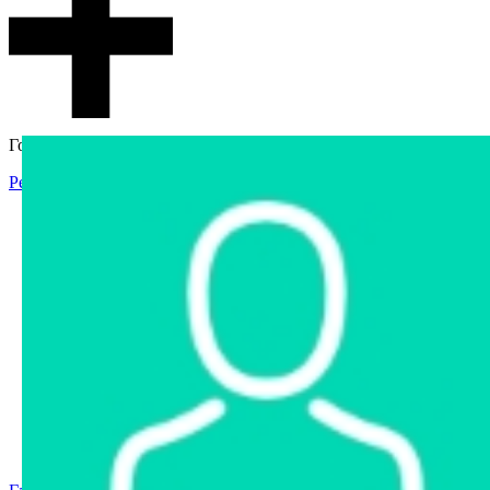
Гостевой доступ
Регистрация
Вход
Главная
Аукцион
Интернет-магазин
Интернет-витрина
Услуги
Информация
Контакты
Частное имущество
Арестованное имущество
Реестр несостоявшихся торгов
Реестр переоценок
Государственное имущество