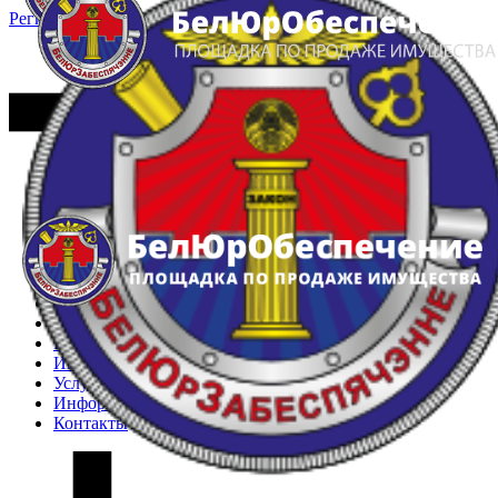
Регистрация
Вход
Главная
Арестованное имущество
Реестр несостоявшихся торгов
Реестр переоценок
Частное имущество
Государственное имущество
Интернет-магазин
Интернет-витрина
Услуги
Информация
Контакты