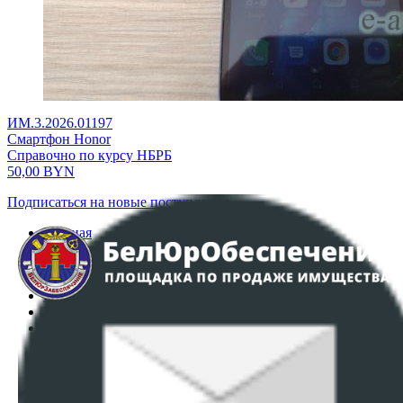
ИМ.3.2026.01197
Смартфон Honor
Справочно по курсу НБРБ
50,00
BYN
Подписаться на новые поступления
Главная
Аукционы
Интернет-магазин
Регламент организации и проведения торгов
Пользовательское соглашение
Политика в отношении обработки персональных
данных
ПОЛОЖЕНИЕ О ПОЛИТИКЕ ОБРАБОТКИ COOKIE-
ФАЙЛОВ