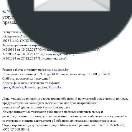
Контакты
© 2026 Республиканское унитарное предприятие по оказанию
услуг "БелЮрОбеспечение" - Все права защищены авторским
правом
Республиканское унитарное предприятие по оказанию услуг "БелЮрОбеспечение"
Юридический адрес: г. Минск, пр-т. Дзержинского, 1Б, e-mail:
kanc@rup.by
, УНП
192821149, ОКПО 500111895000
Зарегистрировано в торговом реестре Республики Беларусь:
№310994 от 10.03.2017 "Оптовая торговля без торговых объектов";
№370993 от 10.03.2017 "Торговля на аукционах";
№401394 от 27.12.2017 "Интернет-магазин".
Режим работы интернет-магазина
e-auction.by
:
Понедельник – пятница: с 9:00 до 18:00, перерыв на обед: с 13:00 до 14:00
Суббота, воскресенье - выходной
Адреса филиалов и контактые телефоны:
Брест
,
Витебск
,
Гомель
,
Гродно
,
Могилёв
.
Лица, уполномоченные на рассмотрение обращений покупателей о нарушении их прав,
предусмотренных законодательством о защите прав потребителей:
генеральный директор Веко Руслан Викторович.
Номера контактных телефонов работников местных исполнительных и
распорядительных органов, уполномоченных рассматривать обращения покупателей в
соответствии с законодательством об обращениях граждан и юридических лиц:
Отдел торговли и услуг администрации Московского района тел.: +375 17 263-97-69,
+375 17 368-80-49