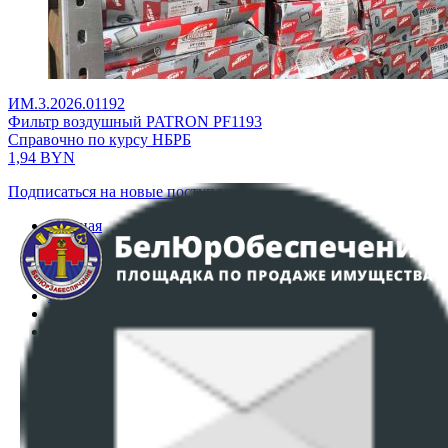
ИМ.3.2026.01192
Фильтр воздушный PATRON PF1193
Справочно по курсу НБРБ
1,94
BYN
Подписаться на новые поступления
Главная
Аукционы
Интернет-магазин
Регламент организации и проведения торгов
Пользовательское соглашение
Политика в отношении обработки персональных
данных
ПОЛОЖЕНИЕ О ПОЛИТИКЕ ОБРАБОТКИ COOKIE-
ФАЙЛОВ
Настройки cookie-файлов