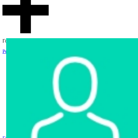
Гостевой доступ
Регистрация
Вход
Главная
Аукцион
Интернет-магазин
Интернет-витрина
Услуги
Информация
Контакты
Частное имущество
Арестованное имущество
Реестр несостоявшихся торгов
Реестр переоценок
Государственное имущество