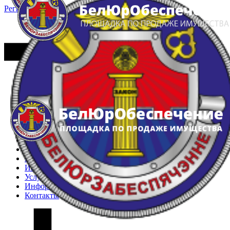
Регистрация
Вход
Главная
Арестованное имущество
Реестр несостоявшихся торгов
Реестр переоценок
Частное имущество
Государственное имущество
Интернет-магазин
Интернет-витрина
Услуги
Информация
Контакты