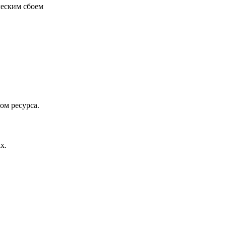
ческим сбоем
ом ресурса.
х.