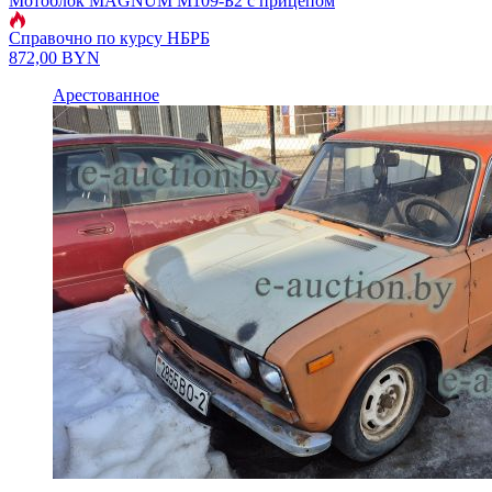
Мотоблок MAGNUM M109-Б2 с прицепом
Справочно по курсу НБРБ
872,00
BYN
Арестованное