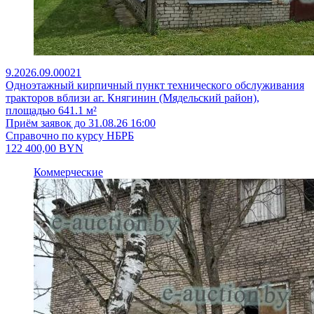
9.2026.09.00021
Одноэтажный кирпичный пункт технического обслуживания
тракторов вблизи аг. Княгинин (Мядельский район),
площадью 641.1 м²
Приём заявок до 31.08.26 16:00
Справочно по курсу НБРБ
122 400,00
BYN
Коммерческие