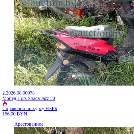
2.2026.08.00078
Мопед Hors Strada Jazz 50
Справочно по курсу НБРБ
156,00
BYN
Арестованное