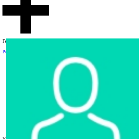
Гостевой доступ
Регистрация
Вход
Главная
Аукцион
Интернет-магазин
Интернет-витрина
Услуги
Информация
Контакты
Частное имущество
Арестованное имущество
Реестр несостоявшихся торгов
Реестр переоценок
Государственное имущество