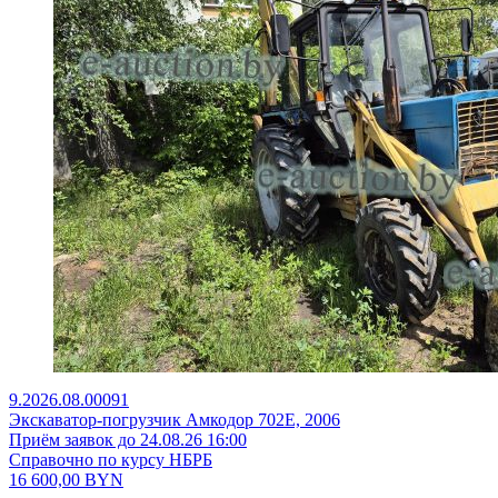
9.2026.08.00091
Экскаватор-погрузчик Амкодор 702Е, 2006
Приём заявок до 24.08.26 16:00
Справочно по курсу НБРБ
16 600,00
BYN