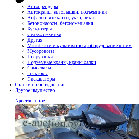
Автогрейдеры
Автокраны, автовышки, подъемники
Асфальтовые катки, укладчики
Бетононасосы, бетономешалки
Бульдозеры
Сельхозтехника
Другая
Мотоблоки и культиваторы, оборудование к ним
Мусоровозы
Погрузчики
Подъемные краны, краны балки
Самосвалы
Тракторы
Экскаваторы
Станки и оборудование
Другое имущество
Арестованное