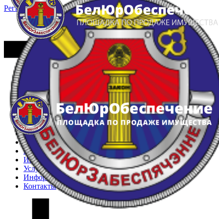
Регистрация
Вход
Главная
Арестованное имущество
Реестр несостоявшихся торгов
Реестр переоценок
Частное имущество
Государственное имущество
Интернет-магазин
Интернет-витрина
Услуги
Информация
Контакты