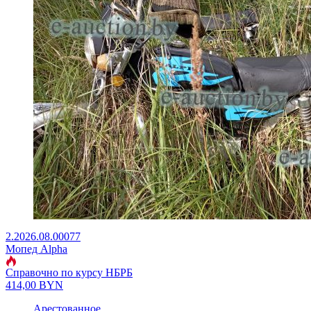
2.2026.08.00077
Мопед Alpha
Справочно по курсу НБРБ
414,00
BYN
Арестованное