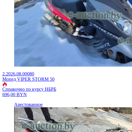
2.2026.08.00080
Мопед VIPER STORM 50
Справочно по курсу НБРБ
696,00
BYN
Арестованное