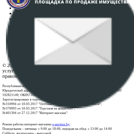
Регламент организации и проведения торгов
Пользовательское соглашение
Политика в отношении обработки персональных
данных
ПОЛОЖЕНИЕ О ПОЛИТИКЕ ОБРАБОТКИ COOKIE-
ФАЙЛОВ
Настройки cookie-файлов
Контакты
© 2026 Республиканское унитарное предприятие по оказанию
услуг "БелЮрОбеспечение" - Все права защищены авторским
правом
Республиканское унитарное предприятие по оказанию услуг "БелЮрОбеспечение"
Юридический адрес: г. Минск, пр-т. Дзержинского, 1Б, e-mail:
kanc@rup.by
, УНП
192821149, ОКПО 500111895000
Зарегистрировано в торговом реестре Республики Беларусь:
№310994 от 10.03.2017 "Оптовая торговля без торговых объектов";
№370993 от 10.03.2017 "Торговля на аукционах";
№401394 от 27.12.2017 "Интернет-магазин".
Режим работы интернет-магазина
e-auction.by
:
Понедельник – пятница: с 9:00 до 18:00, перерыв на обед: с 13:00 до 14:00
Суббота, воскресенье - выходной