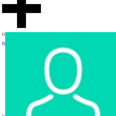
Гостевой доступ
Регистрация
Вход
Главная
Аукцион
Интернет-магазин
Интернет-витрина
Услуги
Информация
Контакты
Частное имущество
Арестованное имущество
Реестр несостоявшихся торгов
Реестр переоценок
Государственное имущество