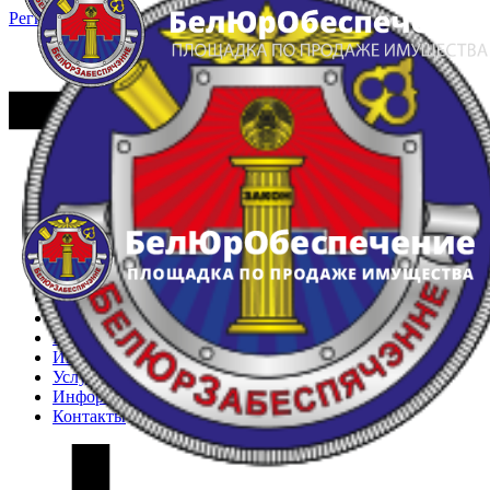
Регистрация
Вход
Главная
Арестованное имущество
Реестр несостоявшихся торгов
Реестр переоценок
Частное имущество
Государственное имущество
Интернет-магазин
Интернет-витрина
Услуги
Информация
Контакты