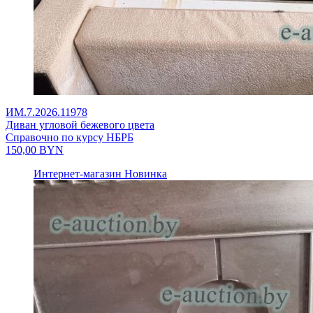
ИМ.7.2026.11978
Диван угловой бежевого цвета
Справочно по курсу НБРБ
150,00
BYN
Интернет-магазин
Новинка