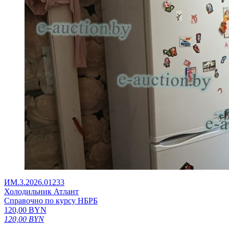
ИМ.3.2026.01233
Холодильник Атлант
Справочно по курсу НБРБ
120,00
BYN
120,00
BYN