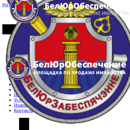
Регистрация
Вход
Главная
Арестованное имущество
Реестр несостоявшихся торгов
Реестр переоценок
Частное имущество
Государственное имущество
Интернет-магазин
Интернет-витрина
Услуги
Информация
Контакты