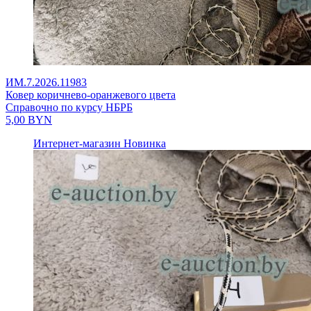
ИМ.7.2026.11983
Ковер коричнево-оранжевого цвета
Справочно по курсу НБРБ
5,00
BYN
Интернет-магазин
Новинка