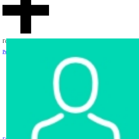
Гостевой доступ
Регистрация
Вход
Главная
Аукцион
Интернет-магазин
Интернет-витрина
Услуги
Информация
Контакты
Частное имущество
Арестованное имущество
Реестр несостоявшихся торгов
Реестр переоценок
Государственное имущество