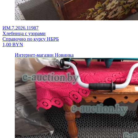
ИМ.7.2026.11987
Хлебница с узорами
Справочно по курсу НБРБ
1,00
BYN
Интернет-магазин
Новинка