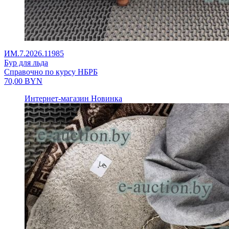
ИМ.7.2026.11985
Бур для льда
Справочно по курсу НБРБ
70,00
BYN
Интернет-магазин
Новинка