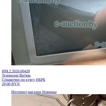
ИМ.2.2026.00428
Телевизор Витязь
Справочно по курсу НБРБ
20,00
BYN
Интернет-магазин
Новинка