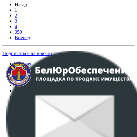
Назад
1
2
3
4
350
Вперед
Подписаться на новые поступления
Главная
Аукционы
Интернет-магазин
Регламент организации и проведения торгов
Пользовательское соглашение
Политика в отношении обработки персональных
данных
ПОЛОЖЕНИЕ О ПОЛИТИКЕ ОБРАБОТКИ COOKIE-
ФАЙЛОВ
Настройки cookie-файлов
Контакты