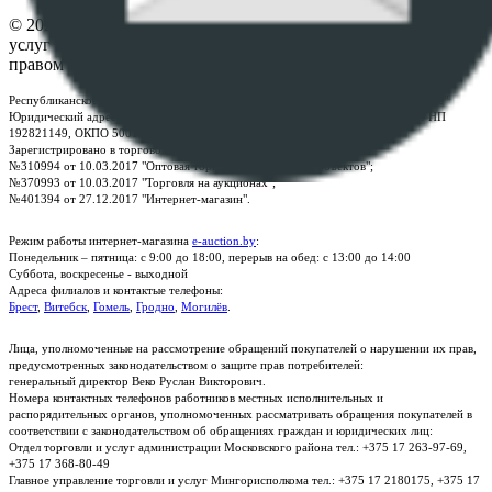
© 2026 Республиканское унитарное предприятие по оказанию
услуг "БелЮрОбеспечение" - Все права защищены авторским
правом
Республиканское унитарное предприятие по оказанию услуг "БелЮрОбеспечение"
Юридический адрес: г. Минск, пр-т. Дзержинского, 1Б, e-mail:
kanc@rup.by
, УНП
192821149, ОКПО 500111895000
Зарегистрировано в торговом реестре Республики Беларусь:
№310994 от 10.03.2017 "Оптовая торговля без торговых объектов";
№370993 от 10.03.2017 "Торговля на аукционах";
№401394 от 27.12.2017 "Интернет-магазин".
Режим работы интернет-магазина
e-auction.by
:
Понедельник – пятница: с 9:00 до 18:00, перерыв на обед: с 13:00 до 14:00
Суббота, воскресенье - выходной
Адреса филиалов и контактые телефоны:
Брест
,
Витебск
,
Гомель
,
Гродно
,
Могилёв
.
Лица, уполномоченные на рассмотрение обращений покупателей о нарушении их прав,
предусмотренных законодательством о защите прав потребителей:
генеральный директор Веко Руслан Викторович.
Номера контактных телефонов работников местных исполнительных и
распорядительных органов, уполномоченных рассматривать обращения покупателей в
соответствии с законодательством об обращениях граждан и юридических лиц:
Отдел торговли и услуг администрации Московского района тел.: +375 17 263-97-69,
+375 17 368-80-49
Главное управление торговли и услуг Мингорисполкома тел.: +375 17 2180175, +375 17