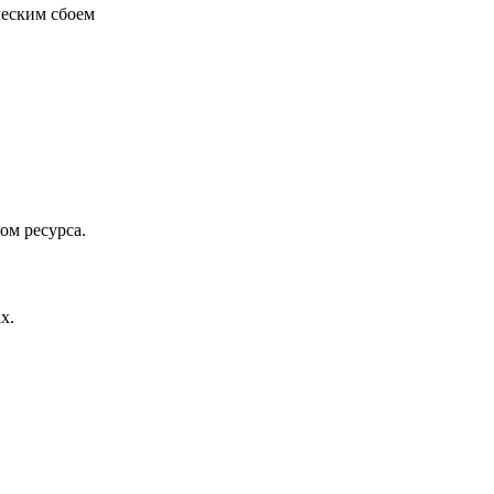
ческим сбоем
ом ресурса.
х.