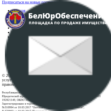
Подписаться на новые поступления
Главная
Аукционы
Интернет-магазин
Регламент организации и проведения торгов
Пользовательское соглашение
Политика в отношении обработки персональных
данных
ПОЛОЖЕНИЕ О ПОЛИТИКЕ ОБРАБОТКИ COOKIE-
ФАЙЛОВ
Настройки cookie-файлов
Контакты
© 2026 Республиканское унитарное предприятие по оказанию
услуг "БелЮрОбеспечение" - Все права защищены авторским
правом
Республиканское унитарное предприятие по оказанию услуг "БелЮрОбеспечение"
Юридический адрес: г. Минск, пр-т. Дзержинского, 1Б, e-mail:
kanc@rup.by
, УНП
192821149, ОКПО 500111895000
Зарегистрировано в торговом реестре Республики Беларусь:
№310994 от 10.03.2017 "Оптовая торговля без торговых объектов";