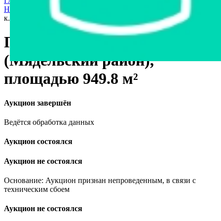
Главная страница
›
Продажа частного имущества с торгов
›
Недвижимость
›
Коммерческая недвижимость
›
Помещение в
к.п. Нарочь (Мядельский район), площадью 949.8 м²
Помещение в к.п. Нарочь
(Мядельский район),
площадью 949.8 м²
Аукцион завершён
Ведётся обработка данных
Аукцион состоялся
Аукцион не состоялся
Основание: Аукцион признан непроведенным, в связи с
техническим сбоем
Аукцион не состоялся