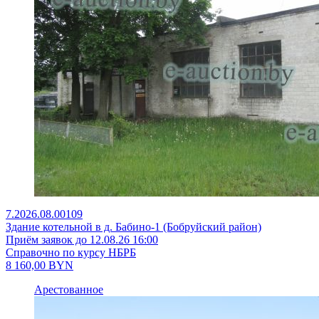
7.2026.08.00109
Здание котельной в д. Бабино-1 (Бобруйский район)
Приём заявок до 12.08.26 16:00
Справочно по курсу НБРБ
8 160,00
BYN
Арестованное