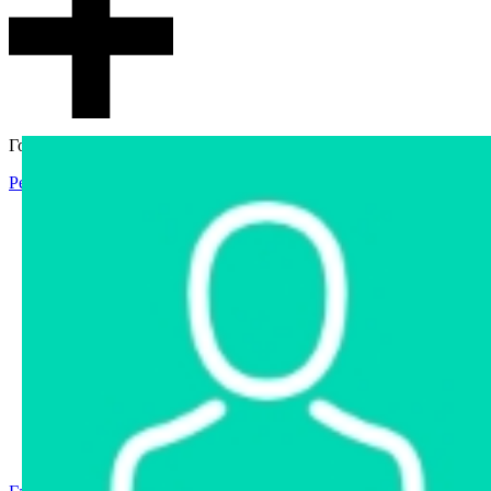
Гостевой доступ
Регистрация
Вход
Главная
Аукцион
Интернет-магазин
Интернет-витрина
Услуги
Информация
Контакты
Частное имущество
Арестованное имущество
Реестр несостоявшихся торгов
Реестр переоценок
Государственное имущество