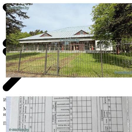
Информация о предмете торгов
Минская область, Мядельский р-н,
Местоположение
Нарочский с/с, к.п. Нарочь, ул.
имущества
Зелёная, 14
Площадь общая (кв.м.)
949.8
Сведения о капитальном строении