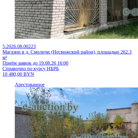
5.2026.08.00223
Магазин в д. Смоличи (Несвижский район), площадью 262.3
м²
Приём заявок до 19.08.26 16:00
Справочно по курсу НБРБ
10 480,00
BYN
Арестованное