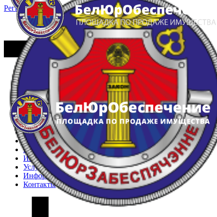
Регистрация
Вход
Главная
Арестованное имущество
Реестр несостоявшихся торгов
Реестр переоценок
Частное имущество
Государственное имущество
Интернет-магазин
Интернет-витрина
Услуги
Информация
Контакты