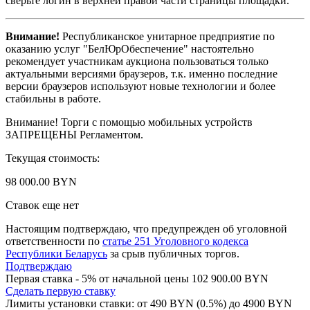
сверьте логин в верхней правой части страницы площадки.
Внимание!
Республиканское унитарное предприятие по
оказанию услуг "БелЮрОбеспечение" настоятельно
рекомендует участникам аукциона пользоваться только
актуальными версиями браузеров, т.к. именно последние
версии браузеров используют новые технологии и более
стабильны в работе.
Внимание! Торги с помощью мобильных устройств
ЗАПРЕЩЕНЫ Регламентом.
Текущая стоимость:
98 000.00 BYN
Ставок еще нет
Настоящим подтверждаю, что предупрежден об уголовной
ответственности по
статье 251 Уголовного кодекса
Республики Беларусь
за срыв публичных торгов.
Подтверждаю
Первая ставка - 5% от начальной цены 102 900.00 BYN
Сделать первую ставку
Лимиты установки ставки: от
490
BYN (0.5%) до
4900
BYN