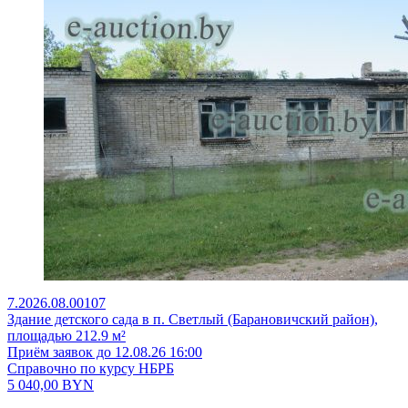
7.2026.08.00107
Здание детского сада в п. Светлый (Барановичский район),
площадью 212.9 м²
Приём заявок до 12.08.26 16:00
Справочно по курсу НБРБ
5 040,00
BYN