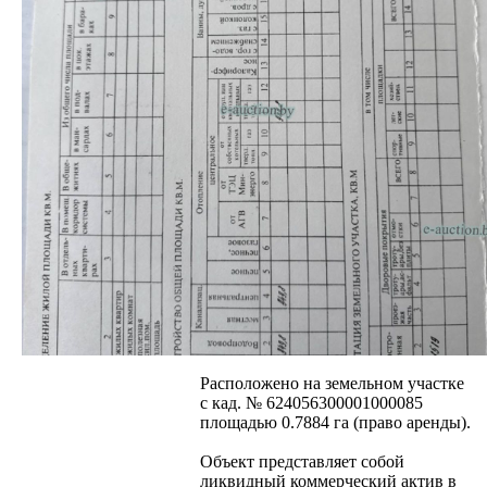
(согласно выписке из ЕГРНИ):
Наименование: Здание бывшего
кинотеатра "Чайка"
Назначение: Здание
специализированное иного
назначения
Составные части и
принадлежности: кирпичная с
металлическим каркасом
остекленная холодная пристройка.
Право собственности: гражданин
Республики Беларусь.(Основание
государственной регистрации:
договор купли-продажи от
28.08.2025; акт приемки-передачи от
30.09.2025; брачный договор от
23.05.2024)
Расположено на земельном участке
с кад. № 624056300001000085
площадью 0.7884 га (право аренды).
Объект представляет собой
ликвидный коммерческий актив в