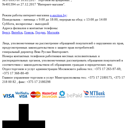
№370993 от 10.03.2017 "Торговля на аукционах";
№401394 от 27.12.2017 "Интернет-магазин".
Режим работы интернет-магазина
e-auction.by
:
Понедельник – пятница: с 9:00 до 18:00, перерыв на обед: с 13:00 до 14:00
Суббота, воскресенье - выходной
Адреса филиалов и контактые телефоны:
Брест
,
Витебск
,
Гомель
,
Гродно
,
Могилёв
.
Лица, уполномоченные на рассмотрение обращений покупателей о нарушении их прав,
предусмотренных законодательством о защите прав потребителей:
генеральный директор Веко Руслан Викторович.
Номера контактных телефонов работников местных исполнительных и
распорядительных органов, уполномоченных рассматривать обращения покупателей в
соответствии с законодательством об обращениях граждан и юридических лиц:
Отдел торговли и услуг администрации Московского района тел.: +375 17 263-97-69,
+375 17 368-80-49
Главное управление торговли и услуг Мингорисполкома тел.: +375 17 2180175, +375 17
218 00 82 , факс: +375 17 2180298