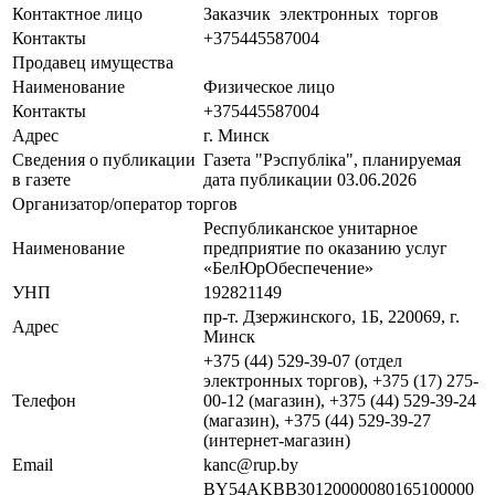
Контактное лицо
Заказчик электронных торгов
Контакты
+375445587004
Продавец имущества
Наименование
Физическое лицо
Контакты
+375445587004
Адрес
г. Минск
Сведения о публикации
Газета "Рэспубліка", планируемая
в газете
дата публикации 03.06.2026
Организатор/оператор торгов
Республиканское унитарное
Наименование
предприятие по оказанию услуг
«БелЮрОбеспечение»
УНП
192821149
пр-т. Дзержинского, 1Б, 220069, г.
Адрес
Минск
+375 (44) 529-39-07 (отдел
электронных торгов), +375 (17) 275-
Телефон
00-12 (магазин), +375 (44) 529-39-24
(магазин), +375 (44) 529-39-27
(интернет-магазин)
Email
kanc@rup.by
BY54AKBB30120000080165100000