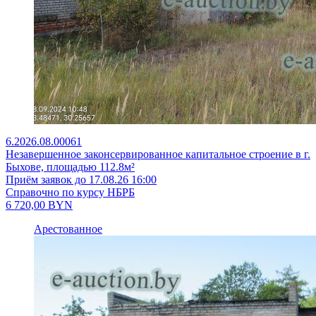
6.2026.08.00061
Незавершенное законсервированное капитальное строение в г.
Быхове, площадью 112.8м²
Приём заявок до 17.08.26 16:00
Справочно по курсу НБРБ
6 720,00
BYN
Арестованное