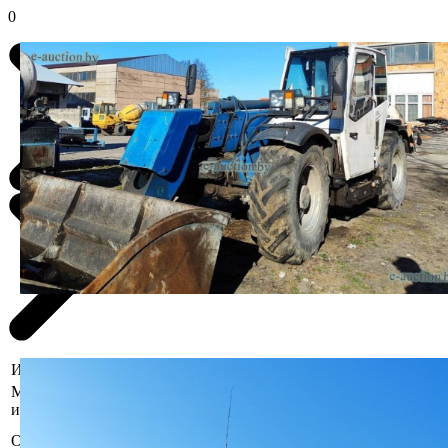
0
Информация о предмете торгов
Местоположение
Брестская область, Пинский р-н, г.
имущества
Пинск, ул. Козубовского, 27
Заводской № 009, инвентарный
Описание