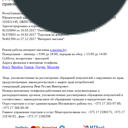
правом
Республиканское унитарное предприятие по оказанию услуг "БелЮрОбеспечение"
Юридический адрес: г. Минск, пр-т. Дзержинского, 1Б, e-mail:
kanc@rup.by
, УНП
192821149, ОКПО 500111895000
Зарегистрировано в торговом реестре Республики Беларусь:
№310994 от 10.03.2017 "Оптовая торговля без торговых объектов";
№370993 от 10.03.2017 "Торговля на аукционах";
№401394 от 27.12.2017 "Интернет-магазин".
Режим работы интернет-магазина
e-auction.by
:
Понедельник – пятница: с 9:00 до 18:00, перерыв на обед: с 13:00 до 14:00
Суббота, воскресенье - выходной
Адреса филиалов и контактые телефоны:
Брест
,
Витебск
,
Гомель
,
Гродно
,
Могилёв
.
Лица, уполномоченные на рассмотрение обращений покупателей о нарушении их прав,
предусмотренных законодательством о защите прав потребителей:
генеральный директор Веко Руслан Викторович.
Номера контактных телефонов работников местных исполнительных и
распорядительных органов, уполномоченных рассматривать обращения покупателей в
соответствии с законодательством об обращениях граждан и юридических лиц:
Отдел торговли и услуг администрации Московского района тел.: +375 17 263-97-69,
+375 17 368-80-49
Главное управление торговли и услуг Мингорисполкома тел.: +375 17 2180175, +375 17
218 00 82 , факс: +375 17 2180298