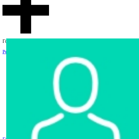
Гостевой доступ
Регистрация
Вход
Главная
Аукцион
Интернет-магазин
Интернет-витрина
Услуги
Информация
Контакты
Частное имущество
Арестованное имущество
Реестр несостоявшихся торгов
Реестр переоценок
Государственное имущество