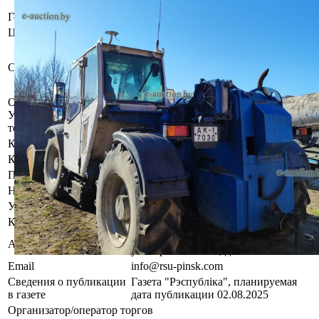
номер 04246.
Год выпуска
2015
Цвет
Синий
Бывшее в употреблении, при
инструментальном контроле,
Состояние
диагностике, разборке возможно
выявление скрытых дефектов.
Осмотр объекта
Участник электронных торгов обязан до начала электронных
торгов осмотреть предмет торгов ( п.2.4.3 Регламента)
Контактное лицо
Заказчик электронных торгов
Контакты
+375445870097
Продавец имущества
Наименование
ОАО "Пинское РСУ"
УНП
200201822
Контакты
+375165653033
225710, Брестская область, г. Пинск,
Адрес
ул. Черняховского, д. 83
Email
info@rsu-pinsk.com
Сведения о публикации
Газета "Рэспублiка", планируемая
в газете
дата публикации 02.08.2025
Организатор/оператор торгов