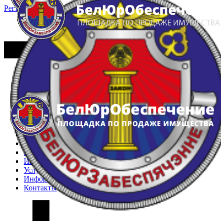
Регистрация
Вход
Главная
Арестованное имущество
Реестр несостоявшихся торгов
Реестр переоценок
Частное имущество
Государственное имущество
Интернет-магазин
Интернет-витрина
Услуги
Информация
Контакты