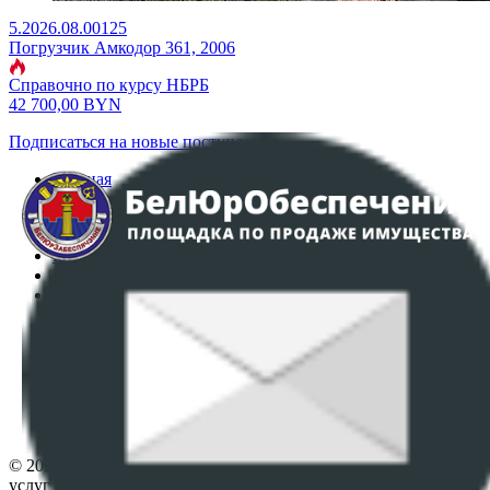
5.2026.08.00125
Погрузчик Амкодор 361, 2006
Справочно по курсу НБРБ
42 700,00
BYN
Подписаться на новые поступления
Главная
Аукционы
Интернет-магазин
Регламент организации и проведения торгов
Пользовательское соглашение
Политика в отношении обработки персональных
данных
ПОЛОЖЕНИЕ О ПОЛИТИКЕ ОБРАБОТКИ COOKIE-
ФАЙЛОВ
Настройки cookie-файлов
Контакты
© 2026 Республиканское унитарное предприятие по оказанию
услуг "БелЮрОбеспечение" - Все права защищены авторским