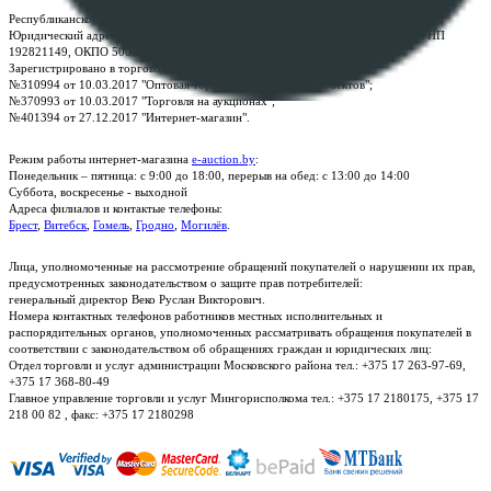
Республиканское унитарное предприятие по оказанию услуг "БелЮрОбеспечение"
Юридический адрес: г. Минск, пр-т. Дзержинского, 1Б, e-mail:
kanc@rup.by
, УНП
192821149, ОКПО 500111895000
Зарегистрировано в торговом реестре Республики Беларусь:
№310994 от 10.03.2017 "Оптовая торговля без торговых объектов";
№370993 от 10.03.2017 "Торговля на аукционах";
№401394 от 27.12.2017 "Интернет-магазин".
Режим работы интернет-магазина
e-auction.by
:
Понедельник – пятница: с 9:00 до 18:00, перерыв на обед: с 13:00 до 14:00
Суббота, воскресенье - выходной
Адреса филиалов и контактые телефоны:
Брест
,
Витебск
,
Гомель
,
Гродно
,
Могилёв
.
Лица, уполномоченные на рассмотрение обращений покупателей о нарушении их прав,
предусмотренных законодательством о защите прав потребителей:
генеральный директор Веко Руслан Викторович.
Номера контактных телефонов работников местных исполнительных и
распорядительных органов, уполномоченных рассматривать обращения покупателей в
соответствии с законодательством об обращениях граждан и юридических лиц:
Отдел торговли и услуг администрации Московского района тел.: +375 17 263-97-69,
+375 17 368-80-49
Главное управление торговли и услуг Мингорисполкома тел.: +375 17 2180175, +375 17
218 00 82 , факс: +375 17 2180298