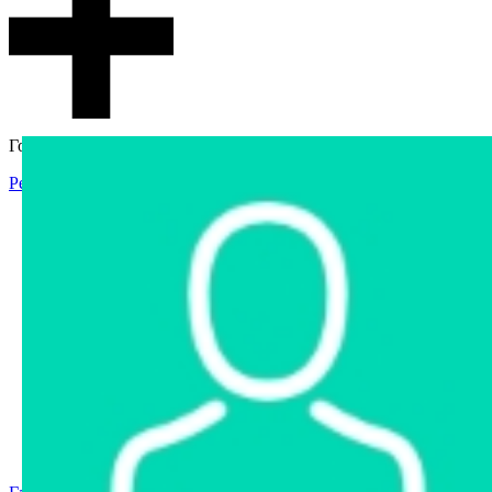
Гостевой доступ
Регистрация
Вход
Главная
Аукцион
Интернет-магазин
Интернет-витрина
Услуги
Информация
Контакты
Частное имущество
Арестованное имущество
Реестр несостоявшихся торгов
Реестр переоценок
Государственное имущество