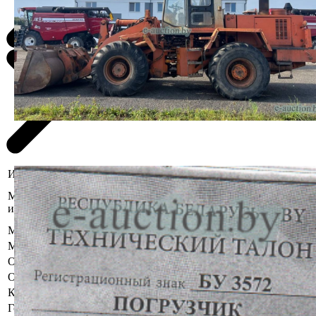
Информация о предмете торгов
Брестская область, Брестский р-н, п.
Местоположение
Мухавец, Мухавецкий с/с, 9Д
имущества
(мехдвор)
Марка
Амкодор
Модель
332С-01
Описание
Цена указана с учетом НДС.
Объем двигателя
Более 6 л
Коробка передач
Механическая
Год выпуска
2005