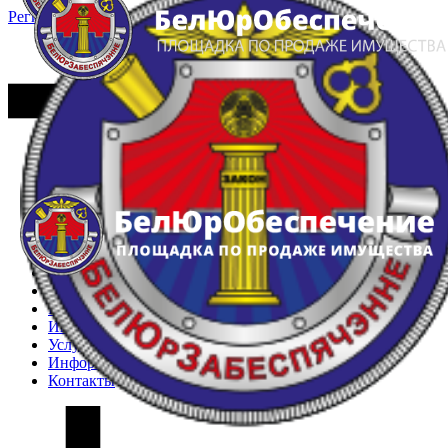
Регистрация
Вход
Главная
Арестованное имущество
Реестр несостоявшихся торгов
Реестр переоценок
Частное имущество
Государственное имущество
Интернет-магазин
Интернет-витрина
Услуги
Информация
Контакты