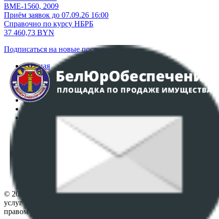
ВМЕ-1560, 2009
Приём заявок до 07.09.26 16:00
Справочно по курсу НБРБ
37 460,73
BYN
Подписаться на новые поступления
Главная
Аукционы
Интернет-магазин
Регламент организации и проведения торгов
Пользовательское соглашение
Политика в отношении обработки персональных
данных
ПОЛОЖЕНИЕ О ПОЛИТИКЕ ОБРАБОТКИ COOKIE-
ФАЙЛОВ
Настройки cookie-файлов
Контакты
© 2026 Республиканское унитарное предприятие по оказанию
услуг "БелЮрОбеспечение" - Все права защищены авторским
правом