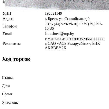
Наименование
предприятия по оказанию услуг
«БелЮрОбеспечение»
УНП
192821149
Адрес
г. Брест, ул. Спокойная, д.9
+375 (44) 529-39-10, +375 (29) 393-
Телефон
15-36
Email
kanc.brest@rup.by
BY20AKBB30127003529661000000
Реквизиты
в ОАО «АСБ Беларусбанк», БИК
AKBBBY2X
Ход торгов
Ставка
Дата
Время
Участник