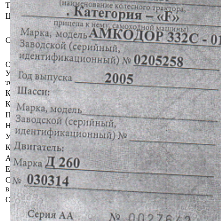
Тип двигателя
Дизель
Цвет
Оранжевый
Бывшее в употреблении, при
инструментальном контроле,
Состояние
диагностике, разборке возможно
выявление скрытых дефектов.
Осмотр объекта
Участник электронных торгов обязан до начала электронных
торгов осмотреть предмет торгов ( п.2.4.3 Регламента)
Контактное лицо
Заказчик электронных торгов
Контакты
+375333230494
Продавец имущества
Наименование
ОАО "Племзавод Мухавец"
УНП
200034800
Контакты
+375333230466
Адрес
аг. Мухавец, ул. 60 лет Октября,21
Email
muhavec@plem.brest.by
Сведения о публикации
Газета "Республика", планируемая
в газете
дата публикации 30.05.2026
Организатор/оператор торгов
Брестский филиал
республиканского унитарного