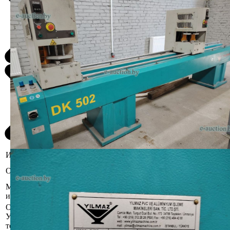
Информация о предмете торгов
Малая наработка.
Описание имущества
Цена указана с НДС.
Местоположение
Гродненская область, Лидский р-н,
имущества
г. Лида, пр. Победы, 168 В
Осмотр объекта
Участник электронных торгов обязан до начала электронных
торгов осмотреть предмет торгов ( п.2.4.3 Регламента)