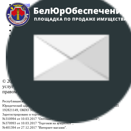
Главная
Аукционы
Интернет-магазин
Регламент организации и проведения торгов
Пользовательское соглашение
Политика в отношении обработки персональных
данных
ПОЛОЖЕНИЕ О ПОЛИТИКЕ ОБРАБОТКИ COOKIE-
ФАЙЛОВ
Настройки cookie-файлов
Контакты
© 2026 Республиканское унитарное предприятие по оказанию
услуг "БелЮрОбеспечение" - Все права защищены авторским
правом
Республиканское унитарное предприятие по оказанию услуг "БелЮрОбеспечение"
Юридический адрес: г. Минск, пр-т. Дзержинского, 1Б, e-mail:
kanc@rup.by
, УНП
192821149, ОКПО 500111895000
Зарегистрировано в торговом реестре Республики Беларусь:
№310994 от 10.03.2017 "Оптовая торговля без торговых объектов";
№370993 от 10.03.2017 "Торговля на аукционах";
№401394 от 27.12.2017 "Интернет-магазин".