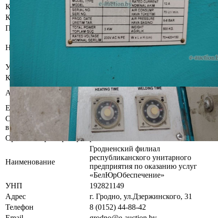
Контактное лицо
Заказчик электронных торгов
Контакты
+375298322204
Продавец имущества
Общество с ограниченной
Наименование
ответственностью "Лайнберг-
Групп"
УНП
591363124
Контакты
+375298322204
Гродненская область, г. Лида ул.
Адрес
Качана, 15 оф.33
Email
Alex2006car@mail.ru
Сведения о публикации
Газета "Рэспублiка", планируемая
в газете
дата публикации 14.05.2026
Организатор/оператор торгов
Гродненский филиал
республиканского унитарного
Наименование
предприятия по оказанию услуг
«БелЮрОбеспечение»
УНП
192821149
Адрес
г. Гродно, ул.Дзержинского, 31
Телефон
8 (0152) 44-88-42
Email
grodno@e-auction.by