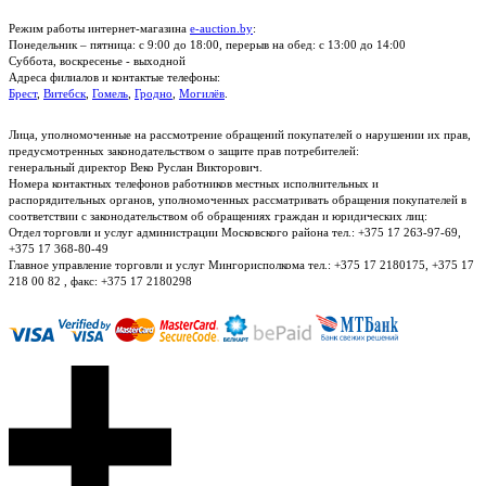
Режим работы интернет-магазина
e-auction.by
:
Понедельник – пятница: с 9:00 до 18:00, перерыв на обед: с 13:00 до 14:00
Суббота, воскресенье - выходной
Адреса филиалов и контактые телефоны:
Брест
,
Витебск
,
Гомель
,
Гродно
,
Могилёв
.
Лица, уполномоченные на рассмотрение обращений покупателей о нарушении их прав,
предусмотренных законодательством о защите прав потребителей:
генеральный директор Веко Руслан Викторович.
Номера контактных телефонов работников местных исполнительных и
распорядительных органов, уполномоченных рассматривать обращения покупателей в
соответствии с законодательством об обращениях граждан и юридических лиц:
Отдел торговли и услуг администрации Московского района тел.: +375 17 263-97-69,
+375 17 368-80-49
Главное управление торговли и услуг Мингорисполкома тел.: +375 17 2180175, +375 17
218 00 82 , факс: +375 17 2180298