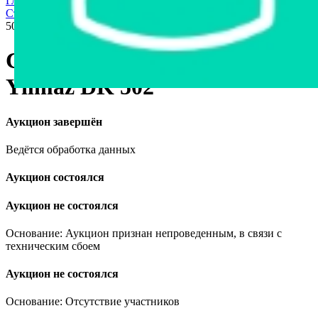
Главная страница
›
Продажа частного имущества с торгов
›
Станки и оборудование
›
Станок ПВХ сварочный Yilmaz DK
502
Станок ПВХ сварочный
Yilmaz DK 502
Аукцион завершён
Ведётся обработка данных
Аукцион состоялся
Аукцион не состоялся
Основание: Аукцион признан непроведенным, в связи с
техническим сбоем
Аукцион не состоялся
Основание: Отсутствие участников