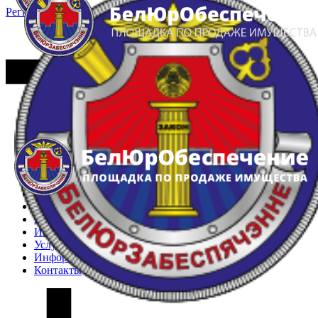
Регистрация
Вход
Главная
Арестованное имущество
Реестр несостоявшихся торгов
Реестр переоценок
Частное имущество
Государственное имущество
Интернет-магазин
Интернет-витрина
Услуги
Информация
Контакты