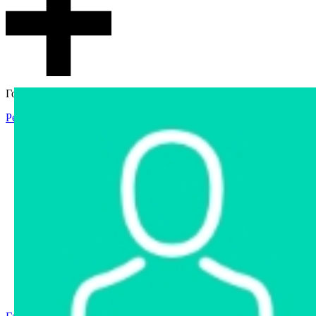
Гостевой доступ
Регистрация
Вход
Главная
Аукцион
Интернет-магазин
Интернет-витрина
Услуги
Информация
Контакты
Частное имущество
Арестованное имущество
Реестр несостоявшихся торгов
Реестр переоценок
Государственное имущество