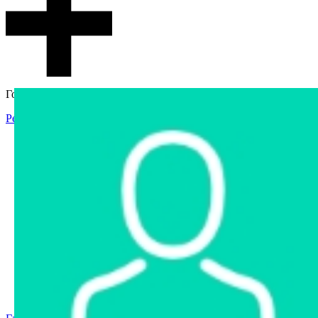
Гостевой доступ
Регистрация
Вход
Главная
Аукцион
Интернет-магазин
Интернет-витрина
Услуги
Информация
Контакты
Частное имущество
Арестованное имущество
Реестр несостоявшихся торгов
Реестр переоценок
Государственное имущество