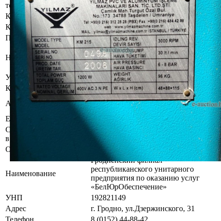
торгов осмотреть предмет торгов ( п.2.4.3 Регламента)
Контактное лицо
Заказчик электронных торгов
Контакты
+375298322204
Продавец имущества
Общество с ограниченной
Наименование
ответственностью "Лайнберг-
Групп"
УНП
591363124
Контакты
+375298322204
Гродненская область, г. Лида ул.
Адрес
Качана, 15 оф.33
Email
Alex2006car@mail.ru
Сведения о публикации
Газета "Рэспублiка", планируемая
в газете
дата публикации 14.05.2026
Организатор/оператор торгов
Гродненский филиал
республиканского унитарного
Наименование
предприятия по оказанию услуг
«БелЮрОбеспечение»
УНП
192821149
Адрес
г. Гродно, ул.Дзержинского, 31
Телефон
8 (0152) 44-88-42