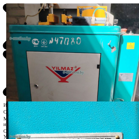
Информация о предмете торгов
Описание имущества
Цена указана с НДС.
Местоположение
Гродненская область, Лидский р-н,
имущества
г. Лида, пр. Победы, 168 В
Осмотр объекта
Участник электронных торгов обязан до начала электронных