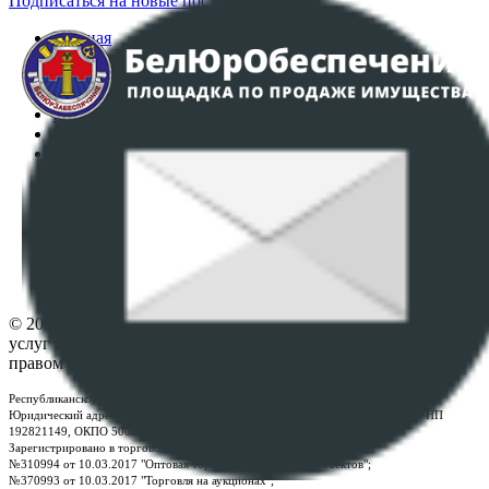
Подписаться на новые поступления
Главная
Аукционы
Интернет-магазин
Регламент организации и проведения торгов
Пользовательское соглашение
Политика в отношении обработки персональных
данных
ПОЛОЖЕНИЕ О ПОЛИТИКЕ ОБРАБОТКИ COOKIE-
ФАЙЛОВ
Настройки cookie-файлов
Контакты
© 2026 Республиканское унитарное предприятие по оказанию
услуг "БелЮрОбеспечение" - Все права защищены авторским
правом
Республиканское унитарное предприятие по оказанию услуг "БелЮрОбеспечение"
Юридический адрес: г. Минск, пр-т. Дзержинского, 1Б, e-mail:
kanc@rup.by
, УНП
192821149, ОКПО 500111895000
Зарегистрировано в торговом реестре Республики Беларусь:
№310994 от 10.03.2017 "Оптовая торговля без торговых объектов";
№370993 от 10.03.2017 "Торговля на аукционах";