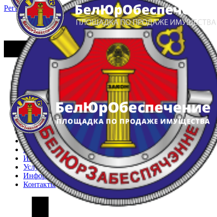
Регистрация
Вход
Главная
Арестованное имущество
Реестр несостоявшихся торгов
Реестр переоценок
Частное имущество
Государственное имущество
Интернет-магазин
Интернет-витрина
Услуги
Информация
Контакты