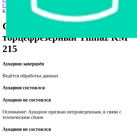
Главная страница
›
Продажа частного имущества с торгов
›
Станки и оборудование
›
Станок ПВХ торцефрезерный Yilmaz
KM 215
Станок ПВХ
торцефрезерный Yilmaz KM
215
Аукцион завершён
Ведётся обработка данных
Аукцион состоялся
Аукцион не состоялся
Основание: Аукцион признан непроведенным, в связи с
техническим сбоем
Аукцион не состоялся