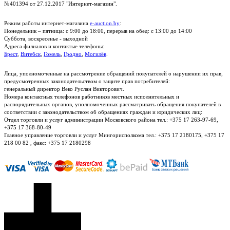
№401394 от 27.12.2017 "Интернет-магазин".
Режим работы интернет-магазина
e-auction.by
:
Понедельник – пятница: с 9:00 до 18:00, перерыв на обед: с 13:00 до 14:00
Суббота, воскресенье - выходной
Адреса филиалов и контактые телефоны:
Брест
,
Витебск
,
Гомель
,
Гродно
,
Могилёв
.
Лица, уполномоченные на рассмотрение обращений покупателей о нарушении их прав,
предусмотренных законодательством о защите прав потребителей:
генеральный директор Веко Руслан Викторович.
Номера контактных телефонов работников местных исполнительных и
распорядительных органов, уполномоченных рассматривать обращения покупателей в
соответствии с законодательством об обращениях граждан и юридических лиц:
Отдел торговли и услуг администрации Московского района тел.: +375 17 263-97-69,
+375 17 368-80-49
Главное управление торговли и услуг Мингорисполкома тел.: +375 17 2180175, +375 17
218 00 82 , факс: +375 17 2180298