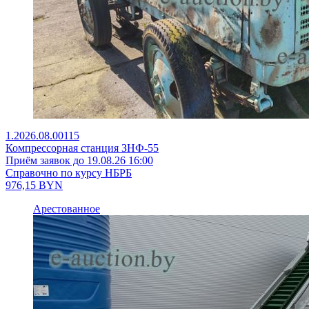
1.2026.08.00115
Компрессорная станция ЗНФ-55
Приём заявок до 19.08.26 16:00
Справочно по курсу НБРБ
976,15
BYN
Арестованное