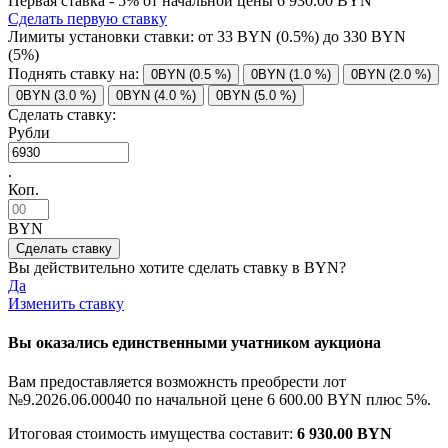
Первая ставка - 5% от начальной цены 6 930.00 BYN
Сделать первую ставку
Лимиты установки ставки: от
33
BYN (0.5%) до
330
BYN
(5%)
Поднять ставку на:
0BYN (0.5 %)
0BYN (1.0 %)
0BYN (2.0 %)
0BYN (3.0 %)
0BYN (4.0 %)
0BYN (5.0 %)
Сделать ставку:
Рубли
.
Коп.
BYN
Вы действительно хотите сделать ставку в
BYN?
Да
Изменить ставку
Вы оказались единственными учатником аукциона
Вам предоставляется возможнсть преобрести лот
№9.2026.06.00040 по начальной цене
6 600.00 BYN
плюс 5%.
Итоговая стоимость имущества составит:
6 930.00 BYN