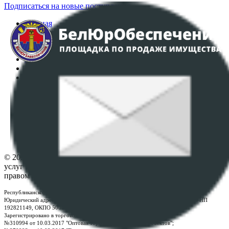
Подписаться на новые поступления
Главная
Аукционы
Интернет-магазин
Регламент организации и проведения торгов
Пользовательское соглашение
Политика в отношении обработки персональных
данных
ПОЛОЖЕНИЕ О ПОЛИТИКЕ ОБРАБОТКИ COOKIE-
ФАЙЛОВ
Настройки cookie-файлов
Контакты
© 2026 Республиканское унитарное предприятие по оказанию
услуг "БелЮрОбеспечение" - Все права защищены авторским
правом
Республиканское унитарное предприятие по оказанию услуг "БелЮрОбеспечение"
Юридический адрес: г. Минск, пр-т. Дзержинского, 1Б, e-mail:
kanc@rup.by
, УНП
192821149, ОКПО 500111895000
Зарегистрировано в торговом реестре Республики Беларусь:
№310994 от 10.03.2017 "Оптовая торговля без торговых объектов";