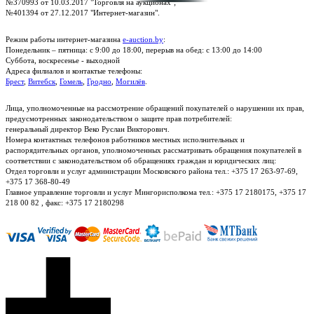
№370993 от 10.03.2017 "Торговля на аукционах";
№401394 от 27.12.2017 "Интернет-магазин".
Режим работы интернет-магазина
e-auction.by
:
Понедельник – пятница: с 9:00 до 18:00, перерыв на обед: с 13:00 до 14:00
Суббота, воскресенье - выходной
Адреса филиалов и контактые телефоны:
Брест
,
Витебск
,
Гомель
,
Гродно
,
Могилёв
.
Лица, уполномоченные на рассмотрение обращений покупателей о нарушении их прав,
предусмотренных законодательством о защите прав потребителей:
генеральный директор Веко Руслан Викторович.
Номера контактных телефонов работников местных исполнительных и
распорядительных органов, уполномоченных рассматривать обращения покупателей в
соответствии с законодательством об обращениях граждан и юридических лиц:
Отдел торговли и услуг администрации Московского района тел.: +375 17 263-97-69,
+375 17 368-80-49
Главное управление торговли и услуг Мингорисполкома тел.: +375 17 2180175, +375 17
218 00 82 , факс: +375 17 2180298