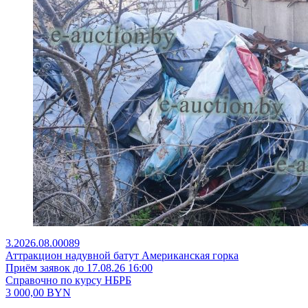
3.2026.08.00089
Аттракцион надувной батут Американская горка
Приём заявок до 17.08.26 16:00
Справочно по курсу НБРБ
3 000,00
BYN