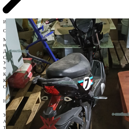
Информация о предмете торгов
В хорошем состоянии. Без зарядного
Описание имущества
устройства.
Местоположение
г. Витебск, ул. Терешковой, 9
имущества
Должник
Смирнов Денис Александрович
Осмотр объекта
Участник электронных торгов обязан до начала электронных
торгов осмотреть предмет торгов ( п.2.4.3 Регламента)
Контактное лицо
Специалисты по продаже
Контакты
+375292117981
Организатор/оператор торгов
Витебский филиал
республиканского унитарного
Наименование
предприятия по оказанию услуг
«БелЮрОбеспечение»
УНП
192821149
Адрес
г. Витебск, ул. Терешковой, дом 9
Телефон
+375 (29) 211-79-81