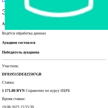
Главная страница
›
Другое имущество
›
Электроскутер RIDER
Электроскутер RIDER
Аукцион завершён
Ведётся обработка данных
Аукцион состоялся
Победитель аукциона
Участник:
DF819515DE825507GB
Ставка:
1 171.80 BYN
Справочно по курсу НБРБ
Время ставки:
19.08.2025 15:55:39