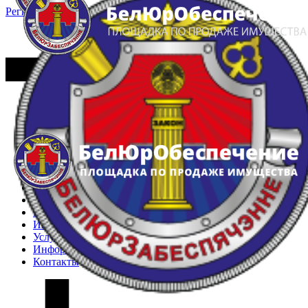
Регистрация
Вход
Главная
Арестованное имущество
Реестр несостоявшихся торгов
Реестр переоценок
Частное имущество
Государственное имущество
Интернет-магазин
Интернет-витрина
Услуги
Информация
Контакты