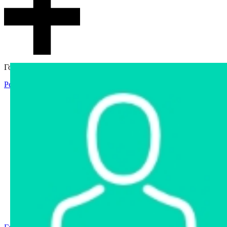
Гостевой доступ
Регистрация
Вход
Главная
Аукцион
Интернет-магазин
Интернет-витрина
Услуги
Информация
Контакты
Частное имущество
Арестованное имущество
Реестр несостоявшихся торгов
Реестр переоценок
Государственное имущество