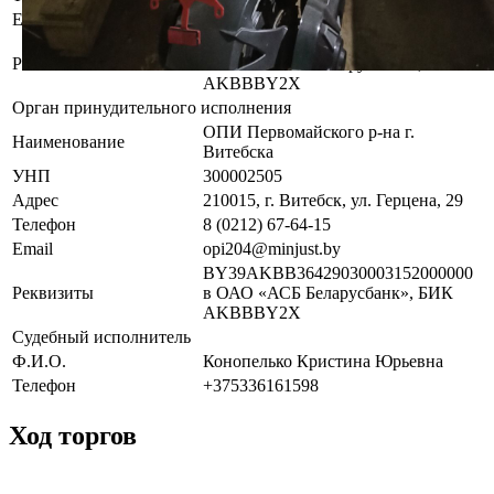
Email
kanc.vitebsk@rup.by
BY16AKBB30120000422830000000
Реквизиты
в ОАО «АСБ «Беларусбанк», БИК
AKBBBY2X
Орган принудительного исполнения
ОПИ Первомайского р-на г.
Наименование
Витебска
УНП
300002505
Адрес
210015, г. Витебск, ул. Герцена, 29
Телефон
8 (0212) 67-64-15
Email
opi204@minjust.by
BY39AKBB36429030003152000000
Реквизиты
в ОАО «АСБ Беларусбанк», БИК
AKBBBY2X
Судебный исполнитель
Ф.И.О.
Конопелько Кристина Юрьевна
Телефон
+375336161598
Ход торгов