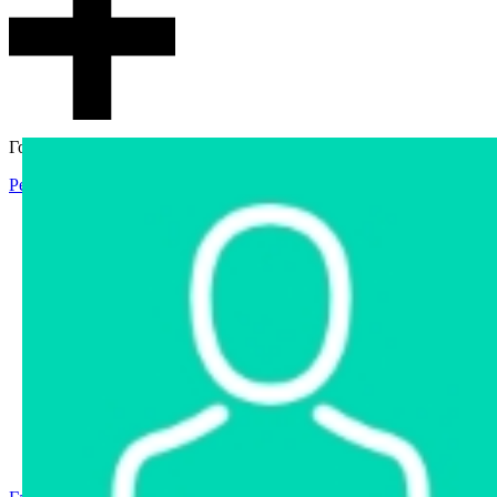
Гостевой доступ
Регистрация
Вход
Главная
Аукцион
Интернет-магазин
Интернет-витрина
Услуги
Информация
Контакты
Частное имущество
Арестованное имущество
Реестр несостоявшихся торгов
Реестр переоценок
Государственное имущество