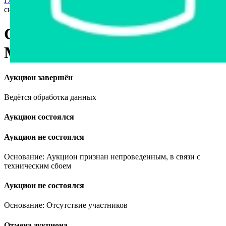
Главная страница
›
Другое имущество
›
Склад цемента
силосный в г. Минске
Склад цемента силосный в г.
Минске
Аукцион завершён
Ведётся обработка данных
Аукцион состоялся
Аукцион не состоялся
Основание: Аукцион признан непроведенным, в связи с
техническим сбоем
Аукцион не состоялся
Основание: Отсутствие участников
Отмена аукциона