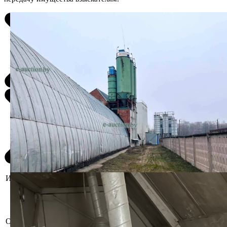
Информация о предмете торгов
Склад цемента силосный, 2003 г.в. Состоит
из силосов различных объёмов. 4 по 12 м³,
смесительный отсек инв. № 4 в составе:
шнековые питатели (2 шт.), дозатор
Описание
наполнителей и вяжущих материалов,