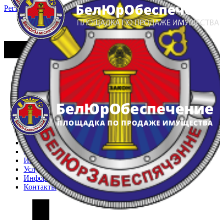
Регистрация
Вход
Главная
Арестованное имущество
Реестр несостоявшихся торгов
Реестр переоценок
Частное имущество
Государственное имущество
Интернет-магазин
Интернет-витрина
Услуги
Информация
Контакты