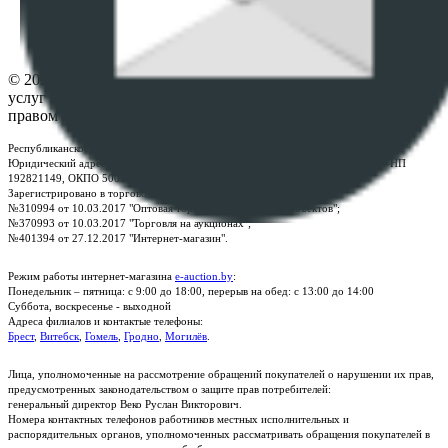
Настройки cookie-файлов
Контакты
© 2026 Республиканское унитарное предприятие по оказанию
услуг "БелЮрОбеспечение" - Все права защищены авторским
правом
Республиканское унитарное предприятие по оказанию услуг "БелЮрОбеспечение"
Юридический адрес: г. Минск, пр-т. Дзержинского, 1Б, e-mail:
kanc@rup.by
, УНП
192821149, ОКПО 500111895000
Зарегистрировано в торговом реестре Республики Беларусь:
№310994 от 10.03.2017 "Оптовая торговля без торговых объектов";
№370993 от 10.03.2017 "Торговля на аукционах";
№401394 от 27.12.2017 "Интернет-магазин".
Режим работы интернет-магазина
e-auction.by
:
Понедельник – пятница: с 9:00 до 18:00, перерыв на обед: с 13:00 до 14:00
Суббота, воскресенье - выходной
Адреса филиалов и контактые телефоны:
Брест
,
Витебск
,
Гомель
,
Гродно
,
Могилёв
.
Лица, уполномоченные на рассмотрение обращений покупателей о нарушении их прав,
предусмотренных законодательством о защите прав потребителей:
генеральный директор Веко Руслан Викторович.
Номера контактных телефонов работников местных исполнительных и
распорядительных органов, уполномоченных рассматривать обращения покупателей в