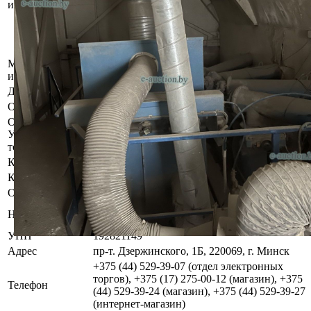
имущества
бункер приёма сухого песка, дозатор
полимеров, виброжёлоб, смеситель, бункер
готовой смеси, система управления,
смеситель.
Местоположение
г. Минск, ул. Промышленная 16/8
имущества
Должник
ООО «АйБиСтройИнвест»
Обременения
Арест судебного исполнителя. Залог.
Осмотр объекта
Участник электронных торгов обязан до начала электронных
торгов осмотреть предмет торгов ( п.2.4.3 Регламента)
Контактное лицо
Управление оценки и реализации имущества
Контакты
+375445293911
Организатор/оператор торгов
Республиканское унитарное предприятие по
Наименование
оказанию услуг «БелЮрОбеспечение»
УНП
192821149
Адрес
пр-т. Дзержинского, 1Б, 220069, г. Минск
+375 (44) 529-39-07 (отдел электронных
торгов), +375 (17) 275-00-12 (магазин), +375
Телефон
(44) 529-39-24 (магазин), +375 (44) 529-39-27
(интернет-магазин)