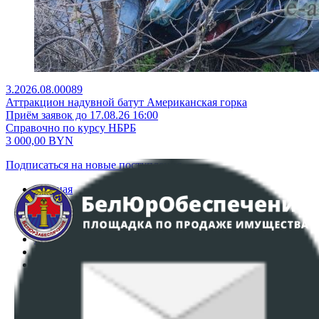
3.2026.08.00089
Аттракцион надувной батут Американская горка
Приём заявок до 17.08.26 16:00
Справочно по курсу НБРБ
3 000,00
BYN
Подписаться на новые поступления
Главная
Аукционы
Интернет-магазин
Регламент организации и проведения торгов
Пользовательское соглашение
Политика в отношении обработки персональных
данных
ПОЛОЖЕНИЕ О ПОЛИТИКЕ ОБРАБОТКИ COOKIE-
ФАЙЛОВ