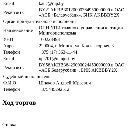
Email
kanc@rup.by
BY21AKBB30120000364950000000 в ОАО
Реквизиты
«АСБ «Беларусбанк», БИК AKBBBY2X
Орган принудительного исполнения
ОПИ УПИ главного управления юстиции
Наименование
Мингорисполкома
УНП
100223493
Адрес
220004, г. Минск, ул. Коллекторная, 3
Телефон
+375 (17) 363-11-44
Email
upi701@minjust.by
BY56AKBB36429000024450000000 в ОАО
Реквизиты
«АСБ Беларусбанк», БИК AKBBBY2X
Судебный исполнитель
Ф.И.О.
Шпаков Андрей Юрьевич
Телефон
+375445292512
Ход торгов
Ставка