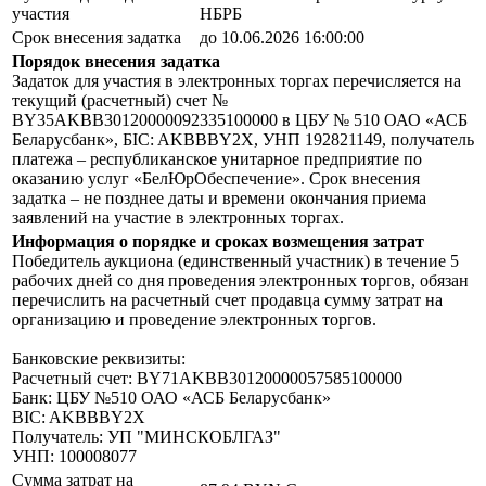
участия
НБРБ
Срок внесения задатка
до 10.06.2026 16:00:00
Порядок внесения задатка
Задаток для участия в электронных торгах перечисляется на
текущий (расчетный) счет №
BY35AKBB30120000092335100000 в ЦБУ № 510 ОАО «АСБ
Беларусбанк», БIC: AKBBBY2X, УНП 192821149, получатель
платежа – республиканское унитарное предприятие по
оказанию услуг «БелЮрОбеспечение». Срок внесения
задатка – не позднее даты и времени окончания приема
заявлений на участие в электронных торгах.
Информация о порядке и сроках возмещения затрат
Победитель аукциона (единственный участник) в течение 5
рабочих дней со дня проведения электронных торгов, обязан
перечислить на расчетный счет продавца сумму затрат на
организацию и проведение электронных торгов.
Банковские реквизиты:
Расчетный счет: BY71AKBB30120000057585100000
Банк: ЦБУ №510 ОАО «АСБ Беларусбанк»
BIC: AKBBBY2X
Получатель: УП "МИНСКОБЛГАЗ"
УНП: 100008077
Сумма затрат на