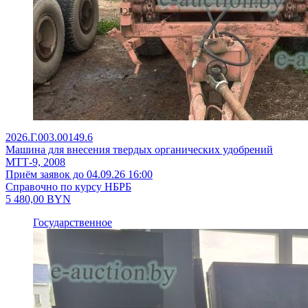
2026.Г.003.00149.6
Машина для внесения твердых органических удобрений
МТТ-9, 2008
Приём заявок до 04.09.26 16:00
Справочно по курсу НБРБ
5 480,00
BYN
Государственное