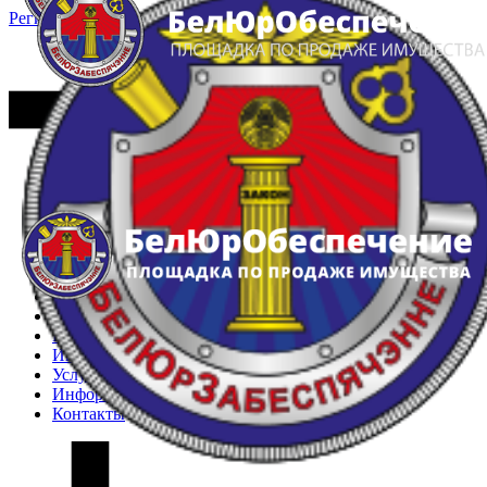
Регистрация
Вход
Главная
Арестованное имущество
Реестр несостоявшихся торгов
Реестр переоценок
Частное имущество
Государственное имущество
Интернет-магазин
Интернет-витрина
Услуги
Информация
Контакты