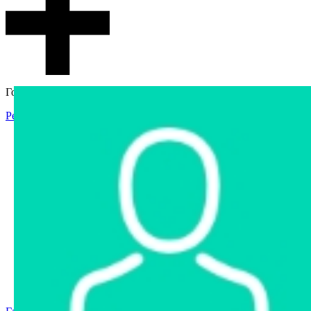
Гостевой доступ
Регистрация
Вход
Главная
Аукцион
Интернет-магазин
Интернет-витрина
Услуги
Информация
Контакты
Частное имущество
Арестованное имущество
Реестр несостоявшихся торгов
Реестр переоценок
Государственное имущество