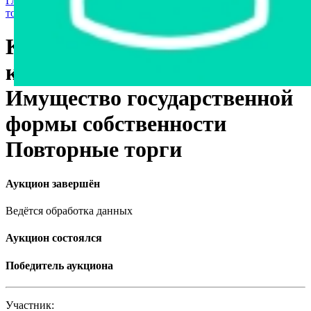
Главная страница
›
Продажа государственного имущества с
торгов
›
Станки и оборудование
КВК-1-09 Комплекс
кормоуборочный-подборщик
Имущество государственной
формы собственности
Повторные торги
Аукцион завершён
Ведётся обработка данных
Аукцион состоялся
Победитель аукциона
Участник: