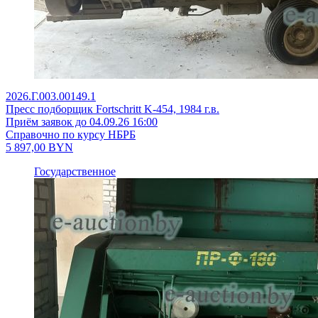
2026.Г.003.00149.1
Пресс подборщик Fortschritt K-454, 1984 г.в.
Приём заявок до 04.09.26 16:00
Справочно по курсу НБРБ
5 897,00
BYN
Государственное