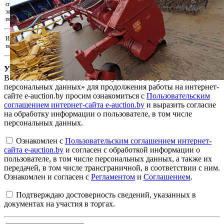
способом. Для подтверждения внесения
Прикрепить подтверждения оплаты...
задатка прикрепите документ,
подтверждающий факт оплаты.
Иные документы, подтверждающие
Прикрепить иные документы...
полномочия на участие в аукционе
Уважаемый пользователь!
В соответствии с Законом Республики Беларусь «О защите
персональных данных» для продолжения работы на интернет-
сайте e-auction.by просим ознакомиться с
Пользовательским
соглашением интернет-сайта e-auction.by
и выразить согласие
на обработку информации о пользователе, в том числе
персональных данных.
Ознакомлен с
Пользовательским соглашением интернет-
сайта e-auction.by
и согласен с обработкой информации о
пользователе, в том числе персональных данных, а также их
передачей, в том числе трансграничной, в соответствии с ним.
Ознакомлен и согласен с
Регламентом
и
Соглашением
.
Подтверждаю достоверность сведений, указанных в
документах на участия в торгах.