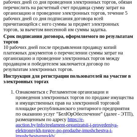
рабочих дней со дня проведения электронных торгов, обязан
перечислить на расчетный счет продавца сумму затрат на
организацию и проведение электронных торгов, течение 5
рабочих дней со дня подписания договора всей
причитающейся с него суммы за предмет электронных
торгов, за вычетом внесенной им суммы задатка.
Срок подписания договора, оформляемого по результатам
торгов
10 рабочих дней после предъявления продавцу копий
платежных документов о перечислении суммы затрат на
организацию и проведение электронных торгов между
продавцом и победителем заключается договор по
результатам электронных торгов.
Инструкция для регистрации пользователей на участие в
электронных торгах
Ознакомиться с Регламентом организации и
проведения электронных торгов по продаже имущества
и имущественных прав на электронной торговой
площадке республиканского унитарного предприятия
по оказанию услуг "БелЮрОбеспечение" (далее - ЭТП),
размещенным по адресу
https://e-
auction.by/info/reglament-organizatsii-i-provedeniya-
elektronnykh-torgov-po-prodazhe-imushchestva-i-
imushchestvennykh/
.