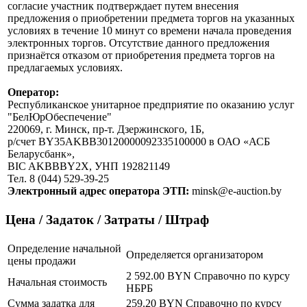
согласие участник подтверждает путем внесения
предложения о приобретении предмета торгов на указанных
условиях в течение 10 минут со времени начала проведения
электронных торгов. Отсутствие данного предложения
признаётся отказом от приобретения предмета торгов на
предлагаемых условиях.
Оператор:
Республиканское унитарное предприятие по оказанию услуг
"БелЮрОбеспечение"
220069, г. Минск, пр-т. Дзержинского, 1Б,
р/счет BY35AKBB30120000092335100000 в ОАО «АСБ
Беларусбанк»,
BIC AKBBBY2X, УНП 192821149
Тел. 8 (044) 529-39-25
Электронный адрес оператора ЭТП:
minsk@e-auction.by
Цена / Задаток / Затраты / Штраф
Определение начальной
Определяется организатором
цены продажи
2 592.00 BYN
Справочно по курсу
Начальная стоимость
НБРБ
Сумма задатка для
259.20 BYN
Справочно по курсу