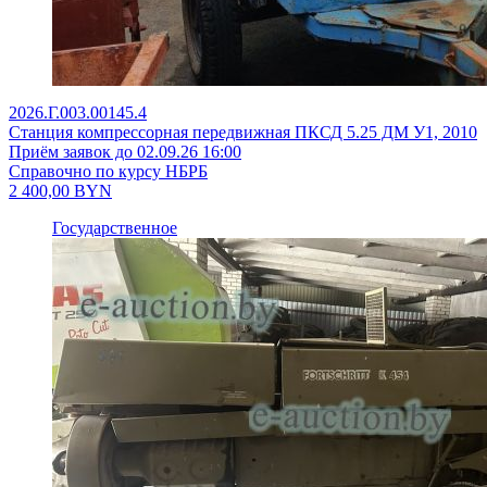
2026.Г.003.00145.4
Станция компрессорная передвижная ПКСД 5.25 ДМ У1, 2010
Приём заявок до 02.09.26 16:00
Справочно по курсу НБРБ
2 400,00
BYN
Государственное