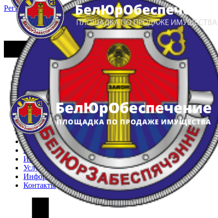
Регистрация
Вход
Главная
Арестованное имущество
Реестр несостоявшихся торгов
Реестр переоценок
Частное имущество
Государственное имущество
Интернет-магазин
Интернет-витрина
Услуги
Информация
Контакты