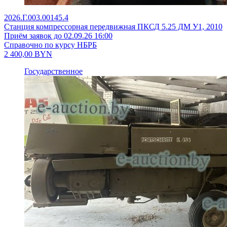
2026.Г.003.00145.4
Станция компрессорная передвижная ПКСД 5.25 ДМ У1, 2010
Приём заявок до 02.09.26 16:00
Справочно по курсу НБРБ
2 400,00
BYN
Государственное