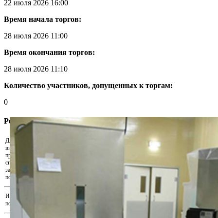
22 июля 2026 16:00
Время начала торгов:
28 июля 2026 11:00
Время окончания торгов:
28 июля 2026 11:10
Количество участников, допущенных к торгам:
0
Регистрация участника
Для участия в аукционе необходимо
внести задаток. Скачайте реквизиты и
Скачать реквизиты на оплату
произведите оплату удобным для Вас
способом. Для подтверждения внесения
Прикрепить подтверждения оплаты...
задатка прикрепите документ,
подтверждающий факт оплаты.
Иные документы, подтверждающие
Прикрепить иные документы...
полномочия на участие в аукционе