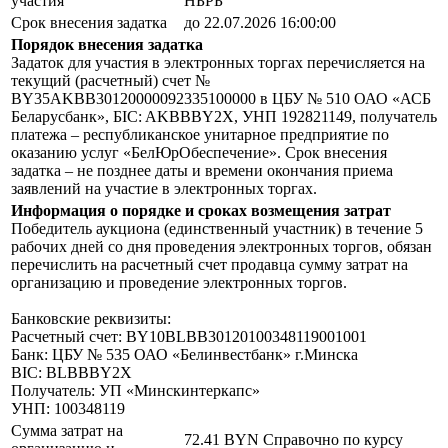
участия
НБРБ
Срок внесения задатка
до 22.07.2026 16:00:00
Порядок внесения задатка
Задаток для участия в электронных торгах перечисляется на
текущий (расчетный) счет №
BY35AKBB30120000092335100000 в ЦБУ № 510 ОАО «АСБ
Беларусбанк», БIC: AKBBBY2X, УНП 192821149, получатель
платежа – республиканское унитарное предприятие по
оказанию услуг «БелЮрОбеспечение». Срок внесения
задатка – не позднее даты и времени окончания приема
заявлений на участие в электронных торгах.
Информация о порядке и сроках возмещения затрат
Победитель аукциона (единственный участник) в течение 5
рабочих дней со дня проведения электронных торгов, обязан
перечислить на расчетный счет продавца сумму затрат на
организацию и проведение электронных торгов.
Банковские реквизиты:
Расчетный счет: BY10BLBB30120100348119001001
Банк: ЦБУ № 535 ОАО «Белинвестбанк» г.Минска
BIC: BLBBBY2X
Получатель: УП «Минскинтеркапс»
УНП: 100348119
Сумма затрат на
72.41 BYN
Справочно по курсу