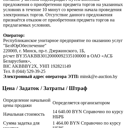
предложения о приобретении предмета торгов на указанных
условиях в течение 10 минут со времени начала проведения
электронных торгов. Отсутствие данного предложения
признаётся отказом от приобретения предмета торгов на
предлагаемых условиях.
Оператор:
Республиканское унитарное предприятие по оказанию услуг
"БелЮрОбеспечение"
220069, г. Минск, пр-т. Дзержинского, 1Б,
р/счет BY35AKBB30120000092335100000 в ОАО «АСБ
Беларусбанк»,
BIC AKBBBY2X, УНП 192821149
Тел. 8 (044) 529-39-25
Электронный адрес оператора ЭТП:
minsk@e-auction.by
Цена / Задаток / Затраты / Штраф
Определение начальной
Определяется организатором
цены продажи
14 640.00 BYN
Справочно по курсу
Начальная стоимость
НБРБ
Сумма задатка для
1 464.00 BYN
Справочно по курсу