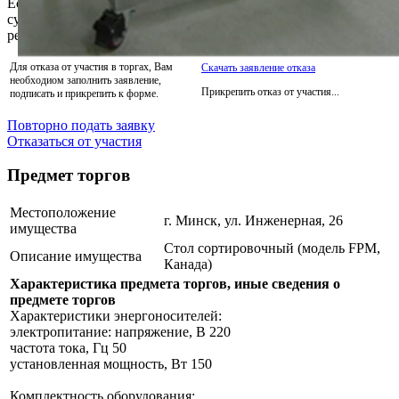
Если Вы уже успели сделать оплату задатка, то выплаченная
сумма будет Вам возвращена на указанный Вами при
регистрации расчётный счёт.
Для отказа от участия в торгах, Вам
Скачать заявление отказа
необходиом заполнить заявление,
Прикрепить отказ от участия...
подписать и прикрепить к форме.
Повторно подать заявку
Отказаться от участия
Предмет торгов
Местоположение
г. Минск, ул. Инженерная, 26
имущества
Стол сортировочный (модель FPM,
Описание имущества
Канада)
Характеристика предмета торгов, иные сведения о
предмете торгов
Характеристики энергоносителей:
электропитание: напряжение, В 220
частота тока, Гц 50
установленная мощность, Вт 150
Комплектность оборудования: