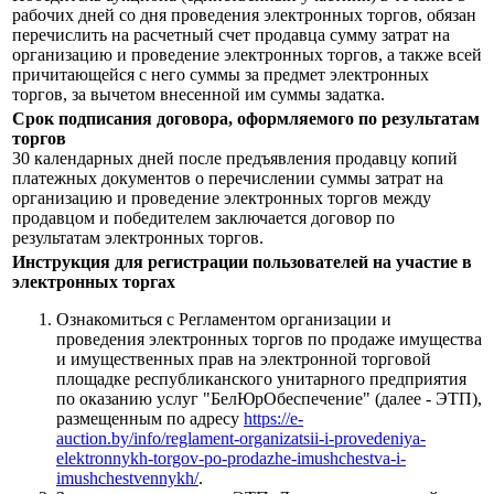
рабочих дней со дня проведения электронных торгов, обязан
перечислить на расчетный счет продавца сумму затрат на
организацию и проведение электронных торгов, а также всей
причитающейся с него суммы за предмет электронных
торгов, за вычетом внесенной им суммы задатка.
Срок подписания договора, оформляемого по результатам
торгов
30 календарных дней после предъявления продавцу копий
платежных документов о перечислении суммы затрат на
организацию и проведение электронных торгов между
продавцом и победителем заключается договор по
результатам электронных торгов.
Инструкция для регистрации пользователей на участие в
электронных торгах
Ознакомиться с Регламентом организации и
проведения электронных торгов по продаже имущества
и имущественных прав на электронной торговой
площадке республиканского унитарного предприятия
по оказанию услуг "БелЮрОбеспечение" (далее - ЭТП),
размещенным по адресу
https://e-
auction.by/info/reglament-organizatsii-i-provedeniya-
elektronnykh-torgov-po-prodazhe-imushchestva-i-
imushchestvennykh/
.