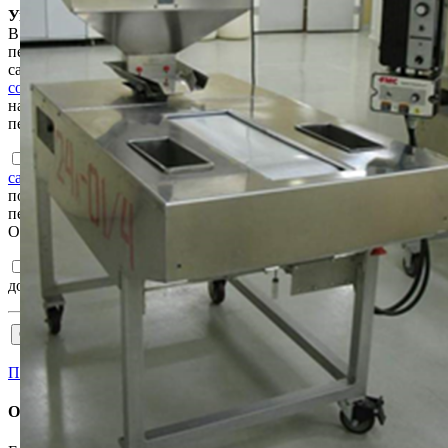
Уважаемый пользователь!
В соответствии с Законом Республики Беларусь «О защите
персональных данных» для продолжения работы на интернет-
сайте e-auction.by просим ознакомиться с
Пользовательским
соглашением интернет-сайта e-auction.by
и выразить согласие
на обработку информации о пользователе, в том числе
персональных данных.
Ознакомлен с
Пользовательским соглашением интернет-
сайта e-auction.by
и согласен с обработкой информации о
пользователе, в том числе персональных данных, а также их
передачей, в том числе трансграничной, в соответствии с ним.
Ознакомлен и согласен с
Регламентом
и
Соглашением
.
Подтверждаю достоверность сведений, указанных в
документах на участия в торгах.
Пройти аккредитацию
Отказаться от участия