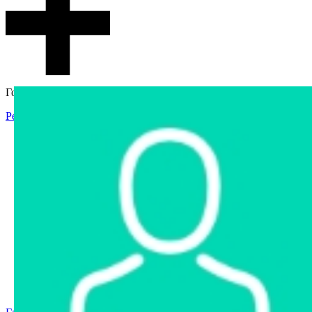
Гостевой доступ
Регистрация
Вход
Главная
Аукцион
Интернет-магазин
Интернет-витрина
Услуги
Информация
Контакты
Частное имущество
Арестованное имущество
Реестр несостоявшихся торгов
Реестр переоценок
Государственное имущество