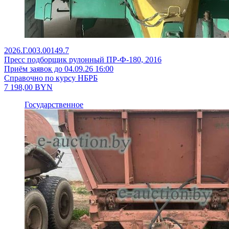
2026.Г.003.00149.7
Пресс подборщик рулонный ПР-Ф-180, 2016
Приём заявок до 04.09.26 16:00
Справочно по курсу НБРБ
7 198,00
BYN
Государственное