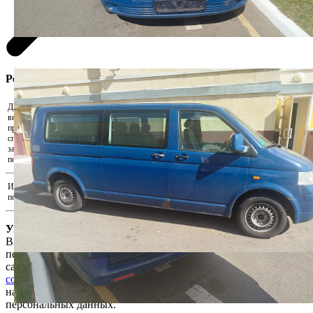
Регистрация участника
Для участия в аукционе необходимо
внести задаток. Скачайте реквизиты и
Скачать реквизиты на оплату
произведите оплату удобным для Вас
способом. Для подтверждения внесения
Прикрепить подтверждения оплаты...
задатка прикрепите документ,
подтверждающий факт оплаты.
Иные документы, подтверждающие
Прикрепить иные документы...
полномочия на участие в аукционе
Уважаемый пользователь!
В соответствии с Законом Республики Беларусь «О защите
персональных данных» для продолжения работы на интернет-
сайте e-auction.by просим ознакомиться с
Пользовательским
соглашением интернет-сайта e-auction.by
и выразить согласие
на обработку информации о пользователе, в том числе
персональных данных.