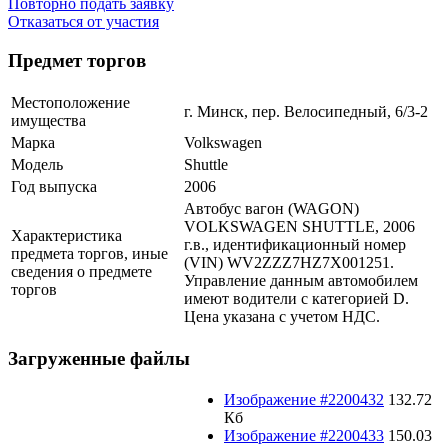
Повторно подать заявку
Отказаться от участия
Предмет торгов
Местоположение
г. Минск, пер. Велосипедный, 6/3-2
имущества
Марка
Volkswagen
Модель
Shuttle
Год выпуска
2006
Автобус вагон (WAGON)
VOLKSWAGEN SHUTTLE, 2006
Характеристика
г.в., идентификационный номер
предмета торгов, иные
(VIN) WV2ZZZ7HZ7X001251.
сведения о предмете
Управление данным автомобилем
торгов
имеют водители с категорией D.
Цена указана с учетом НДС.
Загруженные файлы
Изображение #2200432
132.72
Кб
Изображение #2200433
150.03