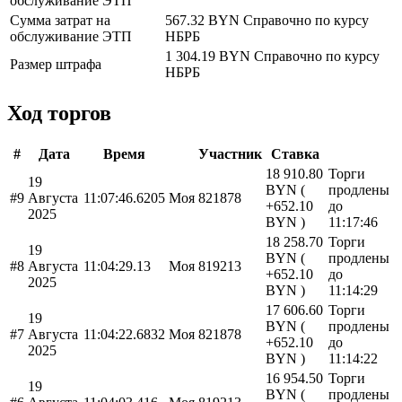
обслуживание ЭТП
Сумма затрат на
567.32 BYN
Справочно по курсу
обслуживание ЭТП
НБРБ
1 304.19 BYN
Справочно по курсу
Размер штрафа
НБРБ
Ход торгов
#
Дата
Время
Участник
Ставка
18 910.80
Торги
19
BYN (
продлены
#9
Августа
11:07:46.6205
Моя
821878
+652.10
до
2025
BYN )
11:17:46
18 258.70
Торги
19
BYN (
продлены
#8
Августа
11:04:29.13
Моя
819213
+652.10
до
2025
BYN )
11:14:29
17 606.60
Торги
19
BYN (
продлены
#7
Августа
11:04:22.6832
Моя
821878
+652.10
до
2025
BYN )
11:14:22
16 954.50
Торги
19
BYN (
продлены