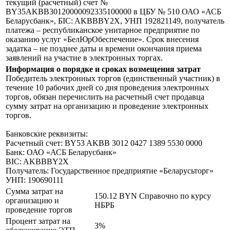
текущий (расчетный) счет №
BY35AKBB30120000092335100000 в ЦБУ № 510 ОАО «АСБ
Беларусбанк», БIC: AKBBBY2X, УНП 192821149, получатель
платежа – республиканское унитарное предприятие по
оказанию услуг «БелЮрОбеспечение». Срок внесения
задатка – не позднее даты и времени окончания приема
заявлений на участие в электронных торгах.
Информация о порядке и сроках возмещения затрат
Победитель электронных торгов (единственный участник) в
течение 10 рабочих дней со дня проведения электронных
торгов, обязан перечислить на расчетный счет продавца
сумму затрат на организацию и проведение электронных
торгов.
Банковские реквизиты:
Расчетный счет: BY53 AKBB 3012 0427 1389 5530 0000
Банк: ОАО «АСБ Беларусбанк»
BIC: AKBBBY2X
Получатель: Государственное предприятие «Беларусьторг»
УНП: 190690111
Сумма затрат на
150.12 BYN
Справочно по курсу
организацию и
НБРБ
проведение торгов
Процент затрат на
3%