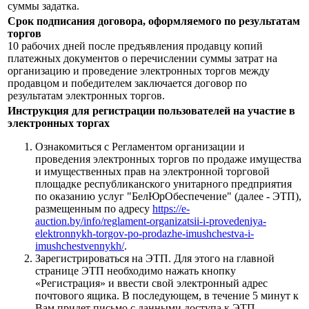
суммы задатка.
Срок подписания договора, оформляемого по результатам
торгов
10 рабочих дней после предъявления продавцу копий
платежных документов о перечислении суммы затрат на
организацию и проведение электронных торгов между
продавцом и победителем заключается договор по
результатам электронных торгов.
Инструкция для регистрации пользователей на участие в
электронных торгах
Ознакомиться с Регламентом организации и
проведения электронных торгов по продаже имущества
и имущественных прав на электронной торговой
площадке республиканского унитарного предприятия
по оказанию услуг "БелЮрОбеспечение" (далее - ЭТП),
размещенным по адресу
https://e-
auction.by/info/reglament-organizatsii-i-provedeniya-
elektronnykh-torgov-po-prodazhe-imushchestva-i-
imushchestvennykh/
.
Зарегистрироваться на ЭТП. Для этого на главной
странице ЭТП необходимо нажать кнопку
«Регистрация» и ввести свой электронный адрес
почтового ящика. В последующем, в течение 5 минут к
Вам придет письмо с данными доступа к ЭТП.