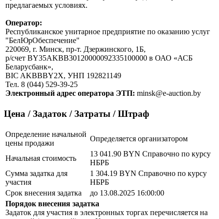
предлагаемых условиях.
Оператор:
Республиканское унитарное предприятие по оказанию услуг
"БелЮрОбеспечение"
220069, г. Минск, пр-т. Дзержинского, 1Б,
р/счет BY35AKBB30120000092335100000 в ОАО «АСБ
Беларусбанк»,
BIC AKBBBY2X, УНП 192821149
Тел. 8 (044) 529-39-25
Электронный адрес оператора ЭТП:
minsk@e-auction.by
Цена / Задаток / Затраты / Штраф
Определение начальной
Определяется организатором
цены продажи
13 041.90 BYN
Справочно по курсу
Начальная стоимость
НБРБ
Сумма задатка для
1 304.19 BYN
Справочно по курсу
участия
НБРБ
Срок внесения задатка
до 13.08.2025 16:00:00
Порядок внесения задатка
Задаток для участия в электронных торгах перечисляется на