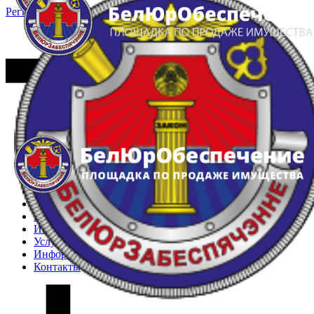
Регистрация
Вход
Главная
Арестованное имущество
Реестр несостоявшихся торгов
Реестр переоценок
Частное имущество
Государственное имущество
Интернет-магазин
Интернет-витрина
Услуги
Информация
Контакты