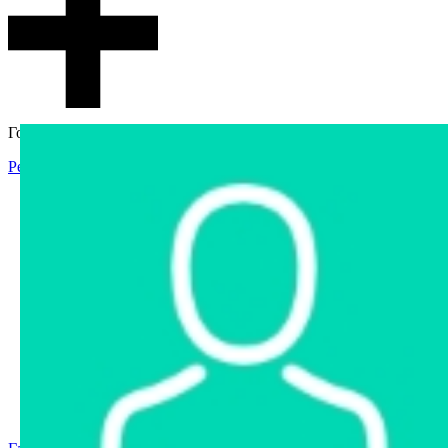
Гостевой доступ
Регистрация
Вход
Главная
Аукцион
Интернет-магазин
Интернет-витрина
Услуги
Информация
Контакты
Частное имущество
Арестованное имущество
Реестр несостоявшихся торгов
Реестр переоценок
Государственное имущество