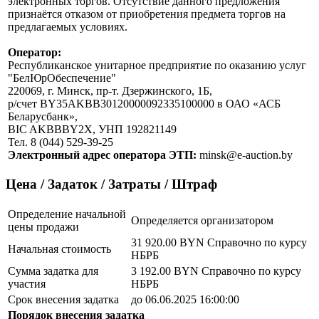
электронных торгов. Отсутствие данного предложения
признаётся отказом от приобретения предмета торгов на
предлагаемых условиях.
Оператор:
Республиканское унитарное предприятие по оказанию услуг
"БелЮрОбеспечение"
220069, г. Минск, пр-т. Дзержинского, 1Б,
р/счет BY35AKBB30120000092335100000 в ОАО «АСБ
Беларусбанк»,
BIC AKBBBY2X, УНП 192821149
Тел. 8 (044) 529-39-25
Электронный адрес оператора ЭТП:
minsk@e-auction.by
Цена / Задаток / Затраты / Штраф
Определение начальной
Определяется организатором
цены продажи
31 920.00 BYN
Справочно по курсу
Начальная стоимость
НБРБ
Сумма задатка для
3 192.00 BYN
Справочно по курсу
участия
НБРБ
Срок внесения задатка
до 06.06.2025 16:00:00
Порядок внесения задатка