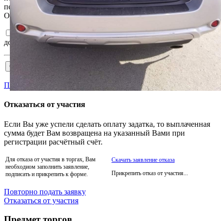
передачей, в том числе трансграничной, в соответствии с ним.
Ознакомлен и согласен с
Регламентом
и
Соглашением
.
Подтверждаю достоверность сведений, указанных в
документах на участия в торгах.
Пройти аккредитацию
Отказаться от участия
Если Вы уже успели сделать оплату задатка, то выплаченная
сумма будет Вам возвращена на указанный Вами при
регистрации расчётный счёт.
Для отказа от участия в торгах, Вам
Скачать заявление отказа
необходиом заполнить заявление,
Прикрепить отказ от участия...
подписать и прикрепить к форме.
Повторно подать заявку
Отказаться от участия
Предмет торгов