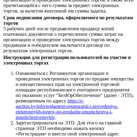
причитающейся с него суммы за предмет электронных
торгов, за вычетом внесенной им суммы задатка.
Срок подписания договора, оформляемого по результатам
торгов
5 рабочих дней после предъявления продавцу копий
платежных документов о перечислении суммы затрат на
организацию и проведение электронных торгов между
продавцом и победителем заключается договор по
результатам электронных торгов.
Инструкция для регистрации пользователей на участие в
электронных торгах
Ознакомиться с Регламентом организации и
проведения электронных торгов по продаже имущества
и имущественных прав на электронной торговой
площадке республиканского унитарного предприятия
по оказанию услуг "БелЮрОбеспечение" (далее - ЭТП),
размещенным по адресу
https://e-
auction.by/info/reglament-organizatsii-i-provedeniya-
elektronnykh-torgov-po-prodazhe-imushchestva-i-
imushchestvennykh/
.
Зарегистрироваться на ЭТП. Для этого на главной
странице ЭТП необходимо нажать кнопку
«Регистрация» и ввести свой электронный адрес