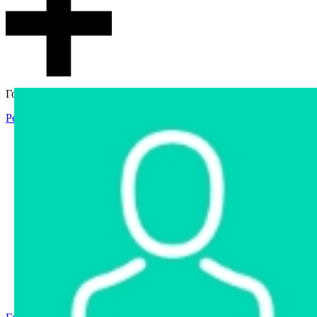
Гостевой доступ
Регистрация
Вход
Главная
Аукцион
Интернет-магазин
Интернет-витрина
Услуги
Информация
Контакты
Частное имущество
Арестованное имущество
Реестр несостоявшихся торгов
Реестр переоценок
Государственное имущество