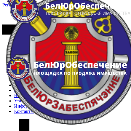
Регистрация
Вход
Главная
Арестованное имущество
Реестр несостоявшихся торгов
Реестр переоценок
Частное имущество
Государственное имущество
Интернет-магазин
Интернет-витрина
Услуги
Информация
Контакты