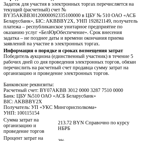
Задаток для участия в электронных торгах перечисляется на
текущий (расчетный) счет №
BY35AKBB30120000092335100000 в ЦБУ № 510 ОАО «АСБ
Беларусбанк», БIC: AKBBBY2X, УНП 192821149, получатель
платежа – республиканское унитарное предприятие по
оказанию услуг «БелЮрОбеспечение». Срок внесения
задатка – не позднее даты и времени окончания приема
заявлений на участие в электронных торгах.
Информация о порядке и сроках возмещения затрат
Победитель аукциона (единственный участник) в течение 5
рабочих дней со дня проведения электронных торгов, обязан
перечислить на расчетный счет продавца сумму затрат на
организацию и проведение электронных торгов.
Банковские реквизиты:
Расчетный счет: BY07AKBB 3012 0000 3287 7510 0000
Банк: ЦБУ №510 ОАО «АСБ Беларусбанк»
BIC: AKBBBY2X
Получатель: УП «УКС Мингорисполкома»
УНП: 100115154
Сумма затрат на
213.72 BYN
Справочно по курсу
организацию и
НБРБ
проведение торгов
Процент затрат на
3%