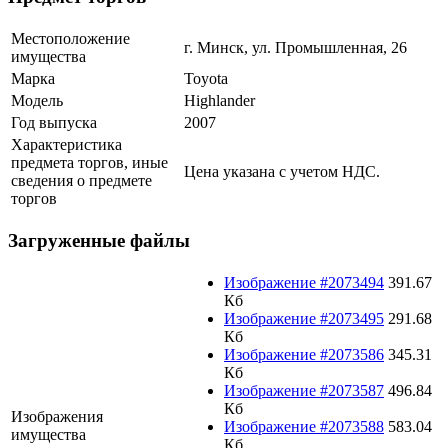
Местоположение
г. Минск, ул. Промышленная, 26
имущества
Марка
Toyota
Модель
Highlander
Год выпуска
2007
Характеристика
предмета торгов, иные
Цена указана с учетом НДС.
сведения о предмете
торгов
Загруженные файлы
Изображение #2073494
391.67
Кб
Изображение #2073495
291.68
Кб
Изображение #2073586
345.31
Кб
Изображение #2073587
496.84
Кб
Изображения
Изображение #2073588
583.04
имущества
Кб