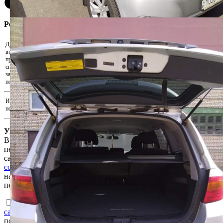
Регистрация участника
Для участия в аукционе необходимо
внести задаток. Скачайте реквизиты и
Скачать реквизиты на оплату
произведите оплату удобным для Вас
способом. Для подтверждения внесения
Прикрепить подтверждения оплаты...
задатка прикрепите документ,
подтверждающий факт оплаты.
Иные документы, подтверждающие
Прикрепить иные документы...
полномочия на участие в аукционе
Уважаемый пользователь!
В соответствии с Законом Республики Беларусь «О защите
персональных данных» для продолжения работы на интернет-
сайте e-auction.by просим ознакомиться с
Пользовательским
соглашением интернет-сайта e-auction.by
и выразить согласие
на обработку информации о пользователе, в том числе
персональных данных.
Ознакомлен с
Пользовательским соглашением интернет-
сайта e-auction.by
и согласен с обработкой информации о
пользователе, в том числе персональных данных, а также их