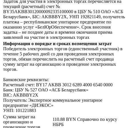
Задаток для участия в электронных торгах перечисляется на
текущий (расчетный) счет №
BY35AKBB30120000092335100000 в ЦБУ № 510 ОАО «АСБ
Беларусбанк», БIC: AKBBBY2X, УНП 192821149, получатель
платежа – республиканское унитарное предприятие по
оказанию услуг «БелЮрОбеспечение». Срок внесения
задатка – не позднее даты и времени окончания приема
заявлений на участие в электронных торгах
Информация о порядке и сроках возмещения затрат
Победитель электронных торгов (единственный участник) в
течение 5 рабочих дней со дня проведения электронных
торгов, обязан перечислить на расчетный счет продавца
сумму затрат на организацию и проведение электронных
торгов.
Банковские реквизиты:
Расчетный счет: BY17 AKBB 3012 6289 4000 6540 0000
Банк: ЦБУ № 527 ОАО «АСБ Беларусбанк»
BIC: AKBBBY2X
Получатель: Экспертное коммунальное унитарное
предприятие «ДИЭКОС»
УНП: 101221883
Сумма затрат на
110.88 BYN
Справочно по курсу
организацию и
НБРБ
проведение торгов