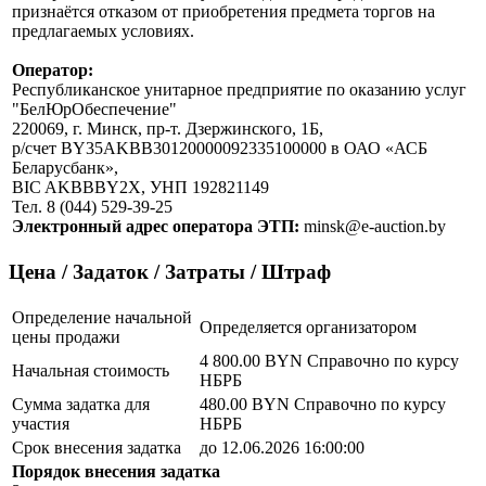
признаётся отказом от приобретения предмета торгов на
предлагаемых условиях.
Оператор:
Республиканское унитарное предприятие по оказанию услуг
"БелЮрОбеспечение"
220069, г. Минск, пр-т. Дзержинского, 1Б,
р/счет BY35AKBB30120000092335100000 в ОАО «АСБ
Беларусбанк»,
BIC AKBBBY2X, УНП 192821149
Тел. 8 (044) 529-39-25
Электронный адрес оператора ЭТП:
minsk@e-auction.by
Цена / Задаток / Затраты / Штраф
Определение начальной
Определяется организатором
цены продажи
4 800.00 BYN
Справочно по курсу
Начальная стоимость
НБРБ
Сумма задатка для
480.00 BYN
Справочно по курсу
участия
НБРБ
Срок внесения задатка
до 12.06.2026 16:00:00
Порядок внесения задатка