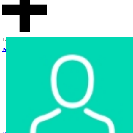
Гостевой доступ
Регистрация
Вход
Главная
Аукцион
Интернет-магазин
Интернет-витрина
Услуги
Информация
Контакты
Частное имущество
Арестованное имущество
Реестр несостоявшихся торгов
Реестр переоценок
Государственное имущество