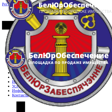
Регистрация
Вход
Главная
Арестованное имущество
Реестр несостоявшихся торгов
Реестр переоценок
Частное имущество
Государственное имущество
Интернет-магазин
Интернет-витрина
Услуги
Информация
Контакты