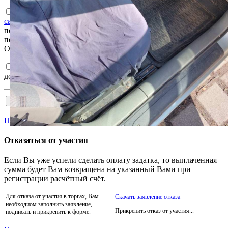
Ознакомлен с
Пользовательским соглашением интернет-
сайта e-auction.by
и согласен с обработкой информации о
пользователе, в том числе персональных данных, а также их
передачей, в том числе трансграничной, в соответствии с ним.
Ознакомлен и согласен с
Регламентом
и
Соглашением
.
Подтверждаю достоверность сведений, указанных в
документах на участия в торгах.
Пройти аккредитацию
Отказаться от участия
Если Вы уже успели сделать оплату задатка, то выплаченная
сумма будет Вам возвращена на указанный Вами при
регистрации расчётный счёт.
Для отказа от участия в торгах, Вам
Скачать заявление отказа
необходиом заполнить заявление,
Прикрепить отказ от участия...
подписать и прикрепить к форме.