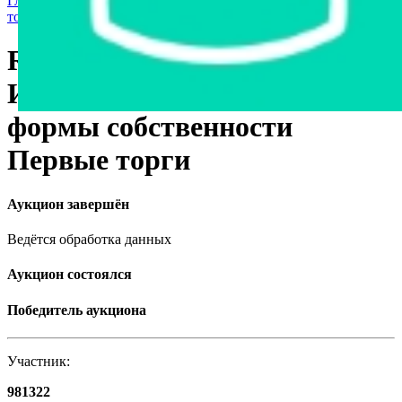
Главная страница
›
Продажа государственного имущества с
торгов
›
Транспорт
›
Легковые автомобили
Renault Kangoo, 2008
Имущество государственной
формы собственности
Первые торги
Аукцион завершён
Ведётся обработка данных
Аукцион состоялся
Победитель аукциона
Участник:
981322