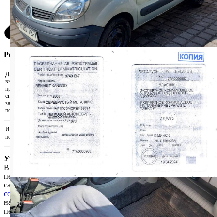
Регистрация участника
Для участия в аукционе необходимо
внести задаток. Скачайте реквизиты и
Скачать реквизиты на оплату
произведите оплату удобным для Вас
способом. Для подтверждения внесения
Прикрепить подтверждения оплаты...
задатка прикрепите документ,
подтверждающий факт оплаты.
Иные документы, подтверждающие
Прикрепить иные документы...
полномочия на участие в аукционе
Уважаемый пользователь!
В соответствии с Законом Республики Беларусь «О защите
персональных данных» для продолжения работы на интернет-
сайте e-auction.by просим ознакомиться с
Пользовательским
соглашением интернет-сайта e-auction.by
и выразить согласие
на обработку информации о пользователе, в том числе
персональных данных.