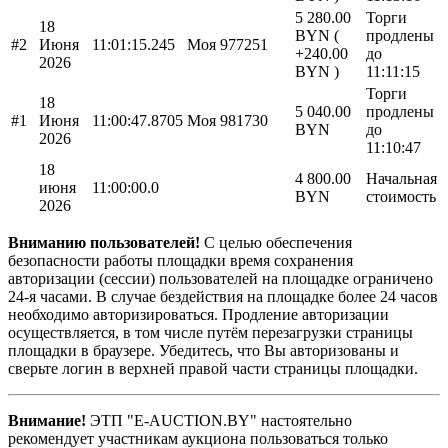
5 280.00
Торги
18
BYN (
продлены
#2
Июня
11:01:15.245
Моя
977251
+240.00
до
2026
BYN )
11:11:15
Торги
18
5 040.00
продлены
#1
Июня
11:00:47.8705
Моя
981730
BYN
до
2026
11:10:47
18
4 800.00
Начальная
июня
11:00:00.0
BYN
стоимость
2026
Вниманию пользователей!
С целью обеспечения
безопасности работы площадки время сохранения
авторизации (сессии) пользователей на площадке ограничено
24-я часами. В случае бездействия на площадке более 24 часов
необходимо авторизироваться. Продление авторизации
осуществляется, в том числе путём перезагрузки страницы
площадки в браузере. Убедитесь, что Вы авторизованы и
сверьте логин в верхней правой части страницы площадки.
Внимание!
ЭТП "E-AUCTION.BY" настоятельно
рекомендует участникам аукциона пользоваться только