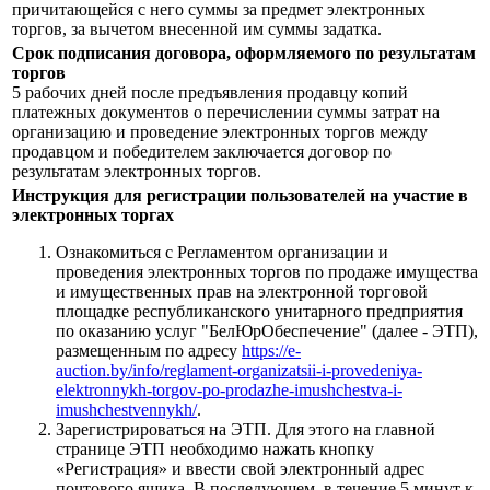
причитающейся с него суммы за предмет электронных
торгов, за вычетом внесенной им суммы задатка.
Срок подписания договора, оформляемого по результатам
торгов
5 рабочих дней после предъявления продавцу копий
платежных документов о перечислении суммы затрат на
организацию и проведение электронных торгов между
продавцом и победителем заключается договор по
результатам электронных торгов.
Инструкция для регистрации пользователей на участие в
электронных торгах
Ознакомиться с Регламентом организации и
проведения электронных торгов по продаже имущества
и имущественных прав на электронной торговой
площадке республиканского унитарного предприятия
по оказанию услуг "БелЮрОбеспечение" (далее - ЭТП),
размещенным по адресу
https://e-
auction.by/info/reglament-organizatsii-i-provedeniya-
elektronnykh-torgov-po-prodazhe-imushchestva-i-
imushchestvennykh/
.
Зарегистрироваться на ЭТП. Для этого на главной
странице ЭТП необходимо нажать кнопку
«Регистрация» и ввести свой электронный адрес
почтового ящика. В последующем, в течение 5 минут к