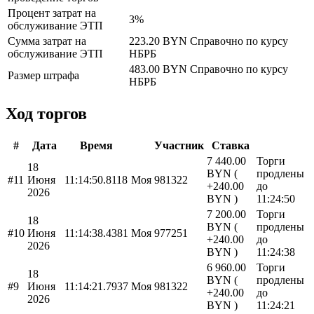
Процент затрат на
3%
обслуживание ЭТП
Сумма затрат на
223.20 BYN
Справочно по курсу
обслуживание ЭТП
НБРБ
483.00 BYN
Справочно по курсу
Размер штрафа
НБРБ
Ход торгов
#
Дата
Время
Участник
Ставка
7 440.00
Торги
18
BYN (
продлены
#11
Июня
11:14:50.8118
Моя
981322
+240.00
до
2026
BYN )
11:24:50
7 200.00
Торги
18
BYN (
продлены
#10
Июня
11:14:38.4381
Моя
977251
+240.00
до
2026
BYN )
11:24:38
6 960.00
Торги
18
BYN (
продлены
#9
Июня
11:14:21.7937
Моя
981322
+240.00
до
2026
BYN )
11:24:21