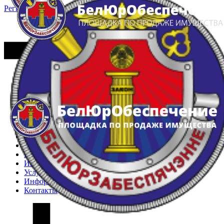
Регистрация
Вход
Главная
Арестованное имущество
Реестр несостоявшихся торгов
Реестр переоценок
Частное имущество
Государственное имущество
Интернет-магазин
Интернет-витрина
Услуги
Информация
Контакты