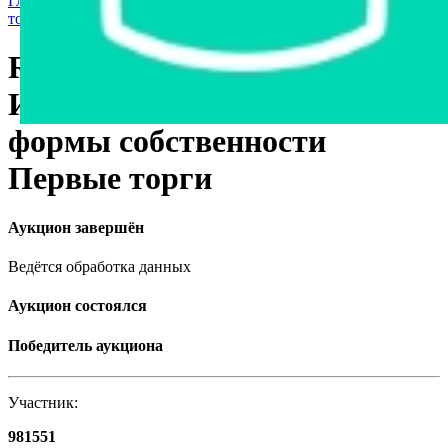
Главная страница
›
Продажа государственного имущества с
торгов
›
Транспорт
›
Легковые автомобили
Renault Kangoo, 2007
Имущество государственной
формы собственности
Первые торги
Аукцион завершён
Ведётся обработка данных
Аукцион состоялся
Победитель аукциона
Участник:
981551