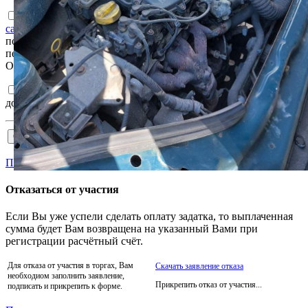
Ознакомлен с
Пользовательским соглашением интернет-
сайта e-auction.by
и согласен с обработкой информации о
пользователе, в том числе персональных данных, а также их
передачей, в том числе трансграничной, в соответствии с ним.
Ознакомлен и согласен с
Регламентом
и
Соглашением
.
Подтверждаю достоверность сведений, указанных в
документах на участия в торгах.
Пройти аккредитацию
Отказаться от участия
Если Вы уже успели сделать оплату задатка, то выплаченная
сумма будет Вам возвращена на указанный Вами при
регистрации расчётный счёт.
Для отказа от участия в торгах, Вам
Скачать заявление отказа
необходиом заполнить заявление,
Прикрепить отказ от участия...
подписать и прикрепить к форме.