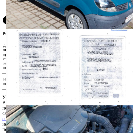
Регистрация участника
Для участия в аукционе необходимо
внести задаток. Скачайте реквизиты и
Скачать реквизиты на оплату
произведите оплату удобным для Вас
способом. Для подтверждения внесения
Прикрепить подтверждения оплаты...
задатка прикрепите документ,
подтверждающий факт оплаты.
Иные документы, подтверждающие
Прикрепить иные документы...
полномочия на участие в аукционе
Уважаемый пользователь!
В соответствии с Законом Республики Беларусь «О защите
персональных данных» для продолжения работы на интернет-
сайте e-auction.by просим ознакомиться с
Пользовательским
соглашением интернет-сайта e-auction.by
и выразить согласие
на обработку информации о пользователе, в том числе
персональных данных.