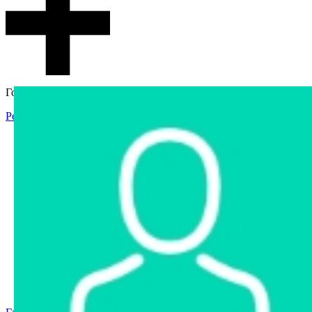
Гостевой доступ
Регистрация
Вход
Главная
Аукцион
Интернет-магазин
Интернет-витрина
Услуги
Информация
Контакты
Частное имущество
Арестованное имущество
Реестр несостоявшихся торгов
Реестр переоценок
Государственное имущество