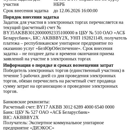
участия
НБРБ
Срок внесения задатка
до 12.06.2026 16:00:00
Порядок внесения задатка
Задаток для участия в электронных торгах перечисляется на
текущий (расчетный) счет №
BY35AKBB30120000092335100000 в ЦБУ № 510 ОАО «АСБ
Беларусбанк», БIC: AKBBBY2X, УНП 192821149, получатель
платежа – республиканское унитарное предприятие по
оказанию услуг «БелЮрОбеспечение». Срок внесения
задатка – не позднее даты и времени окончания приема
заявлений на участие в электронных торгах
Информация о порядке и сроках возмещения затрат
Победитель электронных торгов (единственный участник) в
течение 5 рабочих дней со дня проведения электронных
торгов, обязан перечислить на расчетный счет продавца
сумму затрат на организацию и проведение электронных
торгов.
Банковские реквизиты:
Расчетный счет: BY17 AKBB 3012 6289 4000 6540 0000
Банк: ЦБУ № 527 ОАО «АСБ Беларусбанк»
BIC: AKBBBY2X
Получатель: Экспертное коммунальное унитарное
предприятие «ДИЭКОС»