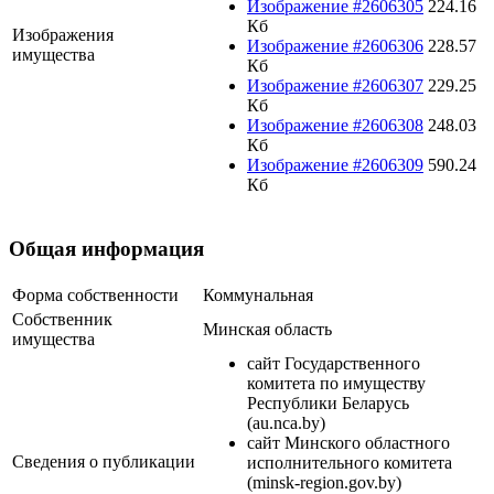
Изображение #2606305
224.16
Кб
Изображения
Изображение #2606306
228.57
имущества
Кб
Изображение #2606307
229.25
Кб
Изображение #2606308
248.03
Кб
Изображение #2606309
590.24
Кб
Общая информация
Форма собственности
Коммунальная
Собственник
Минская область
имущества
сайт Государственного
комитета по имуществу
Республики Беларусь
(au.nca.by)
сайт Минского областного
Сведения о публикации
исполнительного комитета
(minsk-region.gov.by)