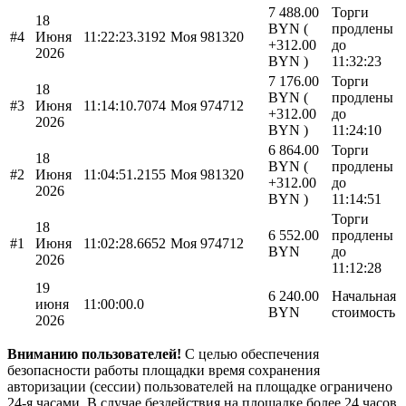
7 488.00
Торги
18
BYN (
продлены
#4
Июня
11:22:23.3192
Моя
981320
+312.00
до
2026
BYN )
11:32:23
7 176.00
Торги
18
BYN (
продлены
#3
Июня
11:14:10.7074
Моя
974712
+312.00
до
2026
BYN )
11:24:10
6 864.00
Торги
18
BYN (
продлены
#2
Июня
11:04:51.2155
Моя
981320
+312.00
до
2026
BYN )
11:14:51
Торги
18
6 552.00
продлены
#1
Июня
11:02:28.6652
Моя
974712
BYN
до
2026
11:12:28
19
6 240.00
Начальная
июня
11:00:00.0
BYN
стоимость
2026
Вниманию пользователей!
С целью обеспечения
безопасности работы площадки время сохранения
авторизации (сессии) пользователей на площадке ограничено
24-я часами. В случае бездействия на площадке более 24 часов