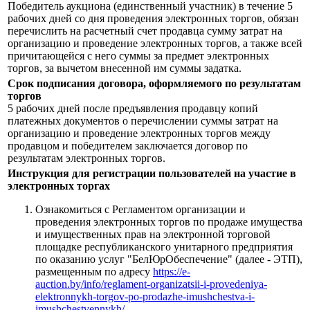
Победитель аукциона (единственный участник) в течение 5
рабочих дней со дня проведения электронных торгов, обязан
перечислить на расчетный счет продавца сумму затрат на
организацию и проведение электронных торгов, а также всей
причитающейся с него суммы за предмет электронных
торгов, за вычетом внесенной им суммы задатка.
Срок подписания договора, оформляемого по результатам
торгов
5 рабочих дней после предъявления продавцу копий
платежных документов о перечислении суммы затрат на
организацию и проведение электронных торгов между
продавцом и победителем заключается договор по
результатам электронных торгов.
Инструкция для регистрации пользователей на участие в
электронных торгах
Ознакомиться с Регламентом организации и
проведения электронных торгов по продаже имущества
и имущественных прав на электронной торговой
площадке республиканского унитарного предприятия
по оказанию услуг "БелЮрОбеспечение" (далее - ЭТП),
размещенным по адресу
https://e-
auction.by/info/reglament-organizatsii-i-provedeniya-
elektronnykh-torgov-po-prodazhe-imushchestva-i-
imushchestvennykh/
.