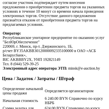
согласие участник подтверждает путем внесения
предложения о приобретении предмета торгов на указанных
условиях в течение 10 минут со времени начала проведения
электронных торгов. Отсутствие данного предложения
признаётся отказом от приобретения предмета торгов на
предлагаемых условиях.
Оператор:
Республиканское унитарное предприятие по оказанию услуг
"БелЮрОбеспечение"
220069, г. Минск, пр-т. Дзержинского, 1Б,
р/счет BY35AKBB30120000092335100000 в ОАО «АСБ
Беларусбанк»,
BIC AKBBBY2X, УНП 192821149
Тел. 8 (044) 529-39-25
Электронный адрес оператора ЭТП:
minsk@e-auction.by
Цена / Задаток / Затраты / Штраф
Определение начальной
Определяется организатором
цены продажи
6 240.00 BYN
Справочно по курсу
Начальная стоимость
НБРБ
Сумма задатка для
624.00 BYN
Справочно по курсу