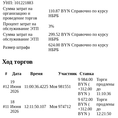
УНП: 101221883
Сумма затрат на
110.87 BYN
Справочно по курсу
организацию и
НБРБ
проведение торгов
Процент затрат на
3%
обслуживание ЭТП
Сумма затрат на
299.52 BYN
Справочно по курсу
обслуживание ЭТП
НБРБ
624.00 BYN
Справочно по курсу
Размер штрафа
НБРБ
Ход торгов
#
Дата
Время
Участник
Ставка
9 984.00
Торги
19
BYN (
продлены
#12
Июня
11:00:36.4225
Моя
981551
+312.00
до
2026
BYN )
11:10:36
9 672.00
Торги
18
BYN (
продлены
#11
Июня
12:11:50.107
Моя
974712
+312.00
до
2026
BYN )
12:21:50