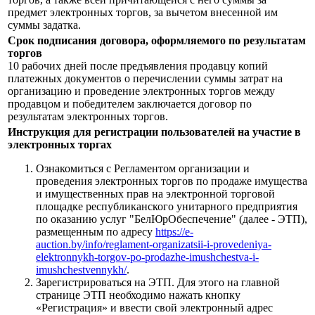
предмет электронных торгов, за вычетом внесенной им
суммы задатка.
Срок подписания договора, оформляемого по результатам
торгов
10 рабочих дней после предъявления продавцу копий
платежных документов о перечислении суммы затрат на
организацию и проведение электронных торгов между
продавцом и победителем заключается договор по
результатам электронных торгов.
Инструкция для регистрации пользователей на участие в
электронных торгах
Ознакомиться с Регламентом организации и
проведения электронных торгов по продаже имущества
и имущественных прав на электронной торговой
площадке республиканского унитарного предприятия
по оказанию услуг "БелЮрОбеспечение" (далее - ЭТП),
размещенным по адресу
https://e-
auction.by/info/reglament-organizatsii-i-provedeniya-
elektronnykh-torgov-po-prodazhe-imushchestva-i-
imushchestvennykh/
.
Зарегистрироваться на ЭТП. Для этого на главной
странице ЭТП необходимо нажать кнопку
«Регистрация» и ввести свой электронный адрес