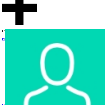
Гостевой доступ
Регистрация
Вход
Главная
Аукцион
Интернет-магазин
Интернет-витрина
Услуги
Информация
Контакты
Частное имущество
Арестованное имущество
Реестр несостоявшихся торгов
Реестр переоценок
Государственное имущество