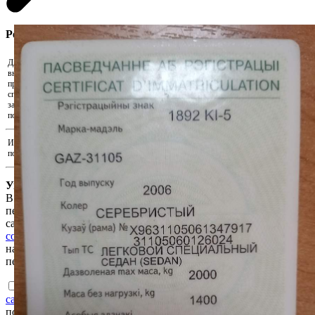
Регистрация участника
Для участия в аукционе необходимо
внести задаток. Скачайте реквизиты и
Скачать реквизиты на оплату
произведите оплату удобным для Вас
способом. Для подтверждения внесения
Прикрепить подтверждения оплаты...
задатка прикрепите документ,
подтверждающий факт оплаты.
Иные документы, подтверждающие
Прикрепить иные документы...
полномочия на участие в аукционе
Уважаемый пользователь!
В соответствии с Законом Республики Беларусь «О защите
персональных данных» для продолжения работы на интернет-
сайте e-auction.by просим ознакомиться с
Пользовательским
соглашением интернет-сайта e-auction.by
и выразить согласие
на обработку информации о пользователе, в том числе
персональных данных.
Ознакомлен с
Пользовательским соглашением интернет-
сайта e-auction.by
и согласен с обработкой информации о
пользователе, в том числе персональных данных, а также их