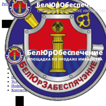
Регистрация
Вход
Главная
Арестованное имущество
Реестр несостоявшихся торгов
Реестр переоценок
Частное имущество
Государственное имущество
Интернет-магазин
Интернет-витрина
Услуги
Информация
Контакты