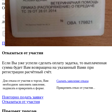
передачей, в том числе трансграничной, в соответствии с ним.
Ознакомлен и согласен с
Регламентом
и
Соглашением
.
Подтверждаю достоверность сведений, указанных в
документах на участия в торгах.
Пройти аккредитацию
Отказаться от участия
Если Вы уже успели сделать оплату задатка, то выплаченная
сумма будет Вам возвращена на указанный Вами при
регистрации расчётный счёт.
Для отказа от участия в торгах, Вам
Скачать заявление отказа
необходиом заполнить заявление,
Прикрепить отказ от участия...
подписать и прикрепить к форме.
Повторно подать заявку
Отказаться от участия
Предмет торгов