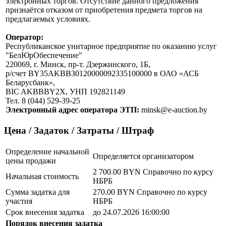
электронных торгов. Отсутствие данного предложения
признаётся отказом от приобретения предмета торгов на
предлагаемых условиях.
Оператор:
Республиканское унитарное предприятие по оказанию услуг
"БелЮрОбеспечение"
220069, г. Минск, пр-т. Дзержинского, 1Б,
р/счет BY35AKBB30120000092335100000 в ОАО «АСБ
Беларусбанк»,
BIC AKBBBY2X, УНП 192821149
Тел. 8 (044) 529-39-25
Электронный адрес оператора ЭТП:
minsk@e-auction.by
Цена / Задаток / Затраты / Штраф
Определение начальной
Определяется организатором
цены продажи
2 700.00 BYN
Справочно по курсу
Начальная стоимость
НБРБ
Сумма задатка для
270.00 BYN
Справочно по курсу
участия
НБРБ
Срок внесения задатка
до 24.07.2026 16:00:00
Порядок внесения задатка