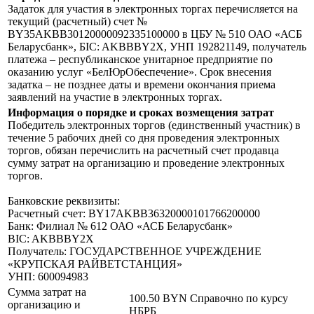
Задаток для участия в электронных торгах перечисляется на
текущий (расчетный) счет №
BY35AKBB30120000092335100000 в ЦБУ № 510 ОАО «АСБ
Беларусбанк», БIC: AKBBBY2X, УНП 192821149, получатель
платежа – республиканское унитарное предприятие по
оказанию услуг «БелЮрОбеспечение». Срок внесения
задатка – не позднее даты и времени окончания приема
заявлений на участие в электронных торгах.
Информация о порядке и сроках возмещения затрат
Победитель электронных торгов (единственный участник) в
течение 5 рабочих дней со дня проведения электронных
торгов, обязан перечислить на расчетный счет продавца
сумму затрат на организацию и проведение электронных
торгов.
Банковские реквизиты:
Расчетный счет: BY17AKBB36320000101766200000
Банк: Филиал № 612 ОАО «АСБ Беларусбанк»
BIC: AKBBBY2X
Получатель: ГОСУДАРСТВЕННОЕ УЧРЕЖДЕНИЕ
«КРУПСКАЯ РАЙВЕТСТАНЦИЯ»
УНП: 600094983
Сумма затрат на
100.50 BYN
Справочно по курсу
организацию и
НБРБ