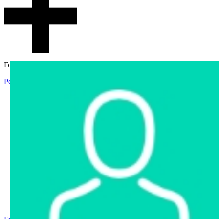
Гостевой доступ
Регистрация
Вход
Главная
Аукцион
Интернет-магазин
Интернет-витрина
Услуги
Информация
Контакты
Частное имущество
Арестованное имущество
Реестр несостоявшихся торгов
Реестр переоценок
Государственное имущество