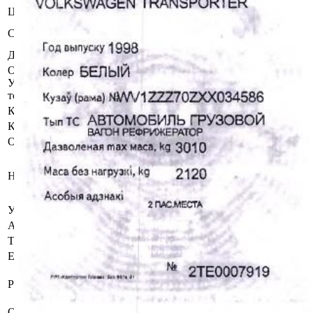
Цвет
Белый
Б/у, комплектность и
Состояние
работоспособность не проверялась
Должник
Ветер Александр Геннадьевич
Осмотр объекта
Участник электронных торгов обязан до начала электронных
торгов осмотреть предмет торгов ( п.2.4.3 Регламента)
Контактное лицо
Специалисты по продаже
Контакты
+375292117981
Организатор/оператор торгов
Витебский филиал
республиканского унитарного
Наименование
предприятия по оказанию услуг
«БелЮрОбеспечение»
УНП
192821149
Адрес
г. Витебск, ул. Терешковой, дом 9
Телефон
+375 (29) 211-79-81
Email
kanc.vitebsk@rup.by
BY16AKBB30120000422830000000
Реквизиты
в ОАО «АСБ «Беларусбанк», БИК
AKBBBY2X
Орган принудительного исполнения