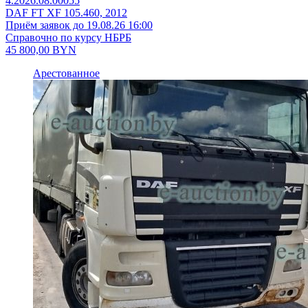
4.2026.08.00055
DAF FT XF 105.460, 2012
Приём заявок до 19.08.26 16:00
Справочно по курсу НБРБ
45 800,00
BYN
Арестованное