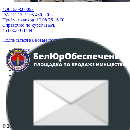
4.2026.08.00057
DAF FT XF 105.460, 2012
Приём заявок до 19.08.26 16:00
Справочно по курсу НБРБ
45 800,00
BYN
Подписаться на новые поступления
Главная
Аукционы
Интернет-магазин
Регламент организации и проведения торгов
Пользовательское соглашение
Политика в отношении обработки персональных
данных
ПОЛОЖЕНИЕ О ПОЛИТИКЕ ОБРАБОТКИ COOKIE-
ФАЙЛОВ
Настройки cookie-файлов
Контакты
© 2026 Республиканское унитарное предприятие по оказанию