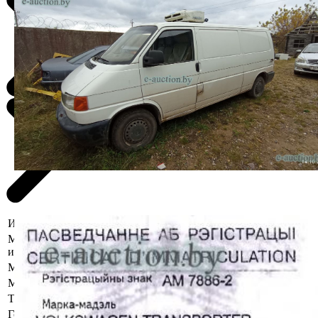
Информация о предмете торгов
Местоположение
Витебская область, Браславский р-н,
имущества
г. Браслав, ул. Дзержинского, 77
Марка
Volkswagen
Модель
Transporter
Тип кузова
Вагон
Год выпуска
1998