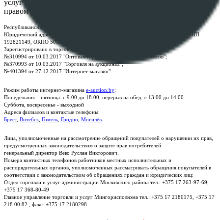
услуг "БелЮрОбеспечение" - Все права защищены авторским
правом
Республиканское унитарное предприятие по оказанию услуг "БелЮрОбеспечение"
Юридический адрес: г. Минск, пр-т. Дзержинского, 1Б, e-mail:
kanc@rup.by
, УНП
192821149, ОКПО 500111895000
Зарегистрировано в торговом реестре Республики Беларусь:
№310994 от 10.03.2017 "Оптовая торговля без торговых объектов";
№370993 от 10.03.2017 "Торговля на аукционах";
№401394 от 27.12.2017 "Интернет-магазин".
Режим работы интернет-магазина
e-auction.by
:
Понедельник – пятница: с 9:00 до 18:00, перерыв на обед: с 13:00 до 14:00
Суббота, воскресенье - выходной
Адреса филиалов и контактые телефоны:
Брест
,
Витебск
,
Гомель
,
Гродно
,
Могилёв
.
Лица, уполномоченные на рассмотрение обращений покупателей о нарушении их прав,
предусмотренных законодательством о защите прав потребителей:
генеральный директор Веко Руслан Викторович.
Номера контактных телефонов работников местных исполнительных и
распорядительных органов, уполномоченных рассматривать обращения покупателей в
соответствии с законодательством об обращениях граждан и юридических лиц:
Отдел торговли и услуг администрации Московского района тел.: +375 17 263-97-69,
+375 17 368-80-49
Главное управление торговли и услуг Мингорисполкома тел.: +375 17 2180175, +375 17
218 00 82 , факс: +375 17 2180298