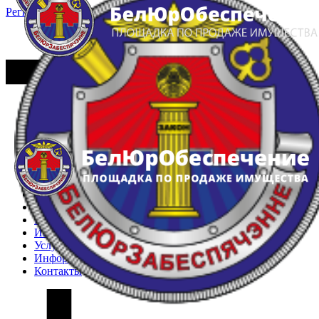
Регистрация
Вход
Главная
Арестованное имущество
Реестр несостоявшихся торгов
Реестр переоценок
Частное имущество
Государственное имущество
Интернет-магазин
Интернет-витрина
Услуги
Информация
Контакты