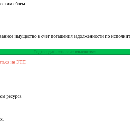
ческим сбоем
ованное имущество в счет погашения задолженности по исполни
Подтвердить согласие
взыскателя
аться на ЭТП
ом ресурса.
х.