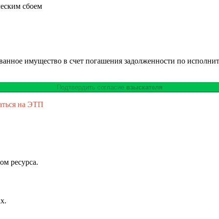
ческим сбоем
ованное имущество в счет погашения задолженности по исполни
Подтвердить согласие
взыскателя
аться на ЭТП
ом ресурса.
х.