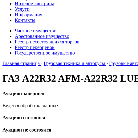
Интернет-витрина
Услуги
Информация
Контакты
Частное имущество
Арестованное имущество
Реестр несостоявшихся торгов
Реестр переоценок
Государственное имущество
Главная страница
›
Грузовая техника и автобусы
›
Грузовые ав
ГАЗ А22R32 AFM-A22R32 LUB
Аукцион завершён
Ведётся обработка данных
Аукцион состоялся
Аукцион не состоялся