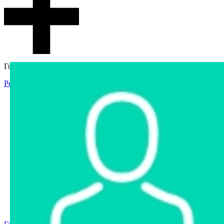
Гостевой доступ
Регистрация
Вход
Главная
Аукцион
Интернет-магазин
Интернет-витрина
Услуги
Информация
Контакты
Частное имущество
Арестованное имущество
Реестр несостоявшихся торгов
Реестр переоценок
Государственное имущество