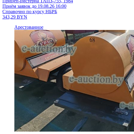
Прицеп-цистерна ТАПЗ-755, 1984
Приём заявок до 19.08.26 16:00
Справочно по курсу НБРБ
343,29
BYN
Арестованное