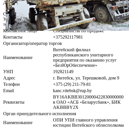
Должник
сельскохозяйственное предприятие
"АгроСитцы"
Осмотр объекта
Участник электронных торгов обязан до начала электронных
торгов осмотреть предмет торгов ( п.2.4.3 Регламента)
Контактное лицо
Специалисты по продаже
Контакты
+375292117981
Организатор/оператор торгов
Витебский филиал
республиканского унитарного
Наименование
предприятия по оказанию услуг
«БелЮрОбеспечение»
УНП
192821149
Адрес
г. Витебск, ул. Терешковой, дом 9
Телефон
+375 (29) 211-79-81
Email
kanc.vitebsk@rup.by
BY16AKBB30120000422830000000
Реквизиты
в ОАО «АСБ «Беларусбанк», БИК
AKBBBY2X
Орган принудительного исполнения
ОПИ УПИ главного управления
Наименование
юстиции Витебского облисполкома