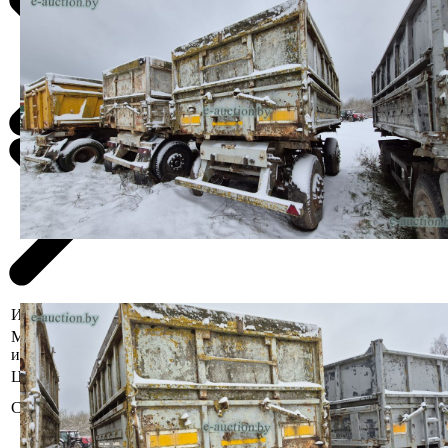
Информация о предмете торгов
Местоположение
Витебская область, Докшицкий р-н,
имущества
аг. Ситцы
Цвет
Серый
Б/у, комплектность и
Состояние
работоспособность не проверялась
Коммунальное унитарное