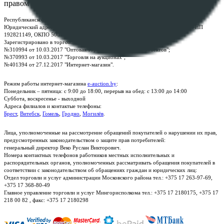
правом
Республиканское унитарное предприятие по оказанию услуг "БелЮрОбеспечение"
Юридический адрес: г. Минск, пр-т. Дзержинского, 1Б, e-mail:
kanc@rup.by
, УНП
192821149, ОКПО 500111895000
Зарегистрировано в торговом реестре Республики Беларусь:
№310994 от 10.03.2017 "Оптовая торговля без торговых объектов";
№370993 от 10.03.2017 "Торговля на аукционах";
№401394 от 27.12.2017 "Интернет-магазин".
Режим работы интернет-магазина
e-auction.by
:
Понедельник – пятница: с 9:00 до 18:00, перерыв на обед: с 13:00 до 14:00
Суббота, воскресенье - выходной
Адреса филиалов и контактые телефоны:
Брест
,
Витебск
,
Гомель
,
Гродно
,
Могилёв
.
Лица, уполномоченные на рассмотрение обращений покупателей о нарушении их прав,
предусмотренных законодательством о защите прав потребителей:
генеральный директор Веко Руслан Викторович.
Номера контактных телефонов работников местных исполнительных и
распорядительных органов, уполномоченных рассматривать обращения покупателей в
соответствии с законодательством об обращениях граждан и юридических лиц:
Отдел торговли и услуг администрации Московского района тел.: +375 17 263-97-69,
+375 17 368-80-49
Главное управление торговли и услуг Мингорисполкома тел.: +375 17 2180175, +375 17
218 00 82 , факс: +375 17 2180298