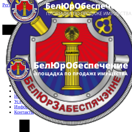
Регистрация
Вход
Главная
Арестованное имущество
Реестр несостоявшихся торгов
Реестр переоценок
Частное имущество
Государственное имущество
Интернет-магазин
Интернет-витрина
Услуги
Информация
Контакты