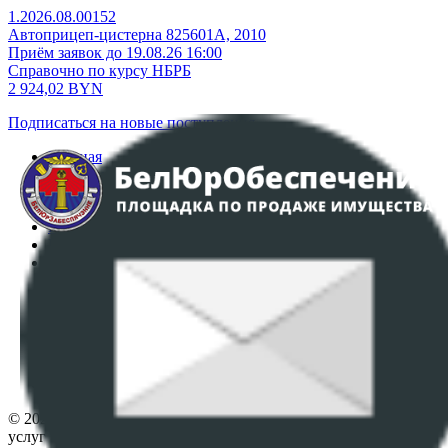
1.2026.08.00152
Автоприцеп-цистерна 825601А, 2010
Приём заявок до 19.08.26 16:00
Справочно по курсу НБРБ
2 924,02
BYN
Подписаться на новые поступления
Главная
Аукционы
Интернет-магазин
Регламент организации и проведения торгов
Пользовательское соглашение
Политика в отношении обработки персональных
данных
ПОЛОЖЕНИЕ О ПОЛИТИКЕ ОБРАБОТКИ COOKIE-
ФАЙЛОВ
Настройки cookie-файлов
Контакты
© 2026 Республиканское унитарное предприятие по оказанию
услуг "БелЮрОбеспечение" - Все права защищены авторским