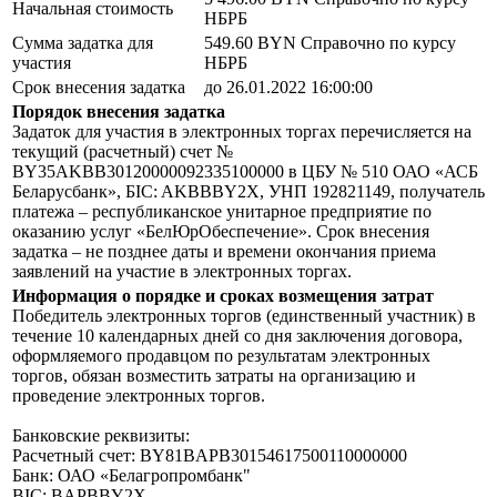
Начальная стоимость
НБРБ
Сумма задатка для
549.60 BYN
Справочно по курсу
участия
НБРБ
Срок внесения задатка
до 26.01.2022 16:00:00
Порядок внесения задатка
Задаток для участия в электронных торгах перечисляется на
текущий (расчетный) счет №
BY35AKBB30120000092335100000 в ЦБУ № 510 ОАО «АСБ
Беларусбанк», БIC: AKBBBY2X, УНП 192821149, получатель
платежа – республиканское унитарное предприятие по
оказанию услуг «БелЮрОбеспечение». Срок внесения
задатка – не позднее даты и времени окончания приема
заявлений на участие в электронных торгах.
Информация о порядке и сроках возмещения затрат
Победитель электронных торгов (единственный участник) в
течение 10 календарных дней со дня заключения договора,
оформляемого продавцом по результатам электронных
торгов, обязан возместить затраты на организацию и
проведение электронных торгов.
Банковские реквизиты:
Расчетный счет: BY81BAPB30154617500110000000
Банк: ОАО «Белагропромбанк"
BIC: BAPBBY2X