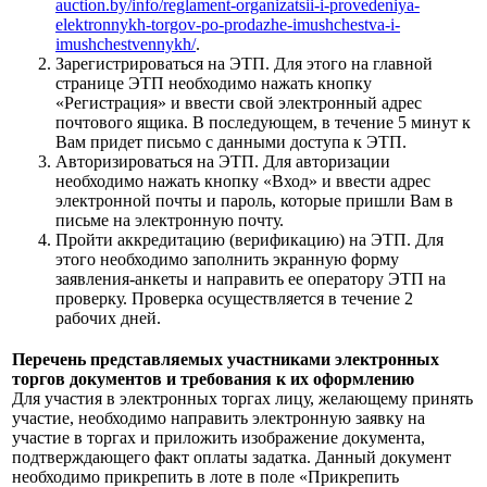
auction.by/info/reglament-organizatsii-i-provedeniya-
elektronnykh-torgov-po-prodazhe-imushchestva-i-
imushchestvennykh/
.
Зарегистрироваться на ЭТП. Для этого на главной
странице ЭТП необходимо нажать кнопку
«Регистрация» и ввести свой электронный адрес
почтового ящика. В последующем, в течение 5 минут к
Вам придет письмо с данными доступа к ЭТП.
Авторизироваться на ЭТП. Для авторизации
необходимо нажать кнопку «Вход» и ввести адрес
электронной почты и пароль, которые пришли Вам в
письме на электронную почту.
Пройти аккредитацию (верификацию) на ЭТП. Для
этого необходимо заполнить экранную форму
заявления-анкеты и направить ее оператору ЭТП на
проверку. Проверка осуществляется в течение 2
рабочих дней.
Перечень представляемых участниками электронных
торгов документов и требования к их оформлению
Для участия в электронных торгах лицу, желающему принять
участие, необходимо направить электронную заявку на
участие в торгах и приложить изображение документа,
подтверждающего факт оплаты задатка. Данный документ
необходимо прикрепить в лоте в поле «Прикрепить