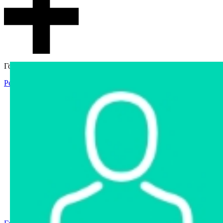
Гостевой доступ
Регистрация
Вход
Главная
Аукцион
Интернет-магазин
Интернет-витрина
Услуги
Информация
Контакты
Частное имущество
Арестованное имущество
Реестр несостоявшихся торгов
Реестр переоценок
Государственное имущество