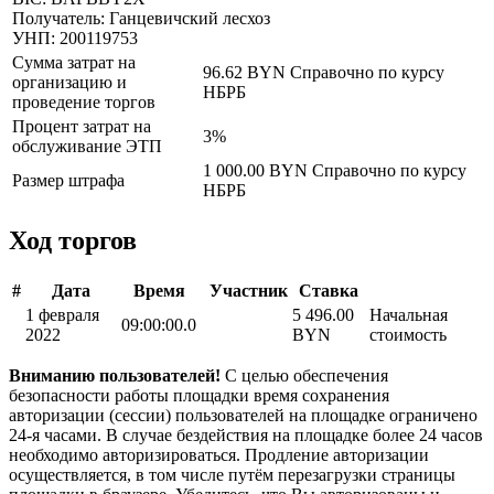
Получатель: Ганцевичский лесхоз
УНП: 200119753
Сумма затрат на
96.62 BYN
Справочно по курсу
организацию и
НБРБ
проведение торгов
Процент затрат на
3%
обслуживание ЭТП
1 000.00 BYN
Справочно по курсу
Размер штрафа
НБРБ
Ход торгов
#
Дата
Время
Участник
Ставка
1 февраля
5 496.00
Начальная
09:00:00.0
2022
BYN
стоимость
Вниманию пользователей!
С целью обеспечения
безопасности работы площадки время сохранения
авторизации (сессии) пользователей на площадке ограничено
24-я часами. В случае бездействия на площадке более 24 часов
необходимо авторизироваться. Продление авторизации
осуществляется, в том числе путём перезагрузки страницы