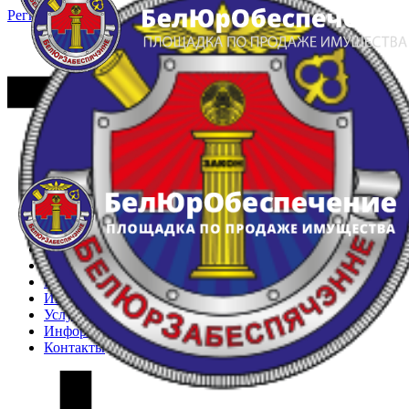
Регистрация
Вход
Главная
Арестованное имущество
Реестр несостоявшихся торгов
Реестр переоценок
Частное имущество
Государственное имущество
Интернет-магазин
Интернет-витрина
Услуги
Информация
Контакты