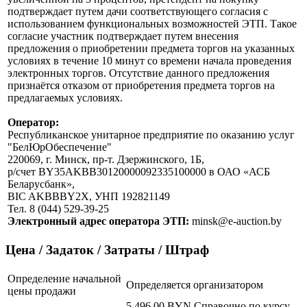
подтверждает путем дачи соответствующего согласия с
использованием функциональных возможностей ЭТП. Такое
согласие участник подтверждает путем внесения
предложения о приобретении предмета торгов на указанных
условиях в течение 10 минут со времени начала проведения
электронных торгов. Отсутствие данного предложения
признаётся отказом от приобретения предмета торгов на
предлагаемых условиях.
Оператор:
Республиканское унитарное предприятие по оказанию услуг
"БелЮрОбеспечение"
220069, г. Минск, пр-т. Дзержинского, 1Б,
р/счет BY35AKBB30120000092335100000 в ОАО «АСБ
Беларусбанк»,
BIC AKBBBY2X, УНП 192821149
Тел. 8 (044) 529-39-25
Электронный адрес оператора ЭТП:
minsk@e-auction.by
Цена / Задаток / Затраты / Штраф
Определение начальной
Определяется организатором
цены продажи
5 496.00 BYN
Справочно по курсу