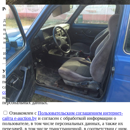
Регистрация участника
Для участия в аукционе необходимо
внести задаток. Скачайте реквизиты и
Скачать реквизиты на оплату
произведите оплату удобным для Вас
способом. Для подтверждения внесения
Прикрепить подтверждения оплаты...
задатка прикрепите документ,
подтверждающий факт оплаты.
Иные документы, подтверждающие
Прикрепить иные документы...
полномочия на участие в аукционе
Уважаемый пользователь!
В соответствии с Законом Республики Беларусь «О защите
персональных данных» для продолжения работы на интернет-
сайте e-auction.by просим ознакомиться с
Пользовательским
соглашением интернет-сайта e-auction.by
и выразить согласие
на обработку информации о пользователе, в том числе
персональных данных.
Ознакомлен с
Пользовательским соглашением интернет-
сайта e-auction.by
и согласен с обработкой информации о
пользователе, в том числе персональных данных, а также их
передачей, в том числе трансграничной, в соответствии с ним.