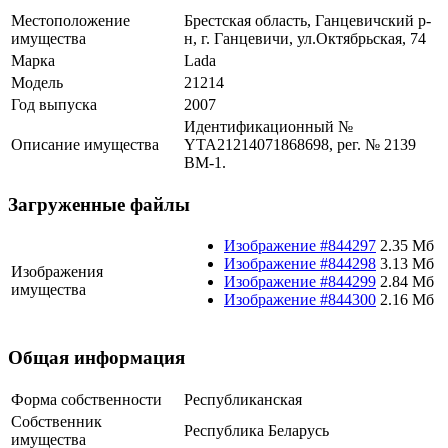
Местоположение
Брестская область, Ганцевичский р-
имущества
н, г. Ганцевичи, ул.Октябрьская, 74
Марка
Lada
Модель
21214
Год выпуска
2007
Идентификационный №
Описание имущества
YTA21214071868698, рег. № 2139
ВМ-1.
Загруженные файлы
Изображение #844297
2.35 Мб
Изображение #844298
3.13 Мб
Изображения
Изображение #844299
2.84 Мб
имущества
Изображение #844300
2.16 Мб
Общая информация
Форма собственности
Республиканская
Собственник
Республика Беларусь
имущества