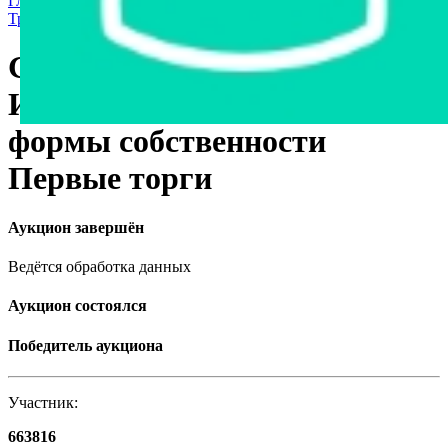
Главная страница
›
Торги государственные/банкротство
›
Транспорт
›
Легковые автомобили
›
Geely SC7, 2013
Geely SC7, 2013
Имущество государственной
формы собственности
Первые торги
Аукцион завершён
Ведётся обработка данных
Аукцион состоялся
Победитель аукциона
Участник:
663816