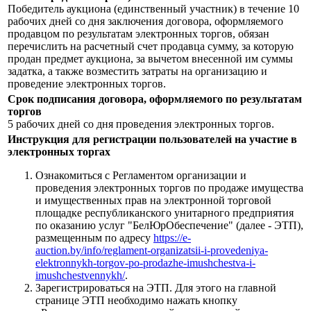
Победитель аукциона (единственный участник) в течение 10
рабочих дней со дня заключения договора, оформляемого
продавцом по результатам электронных торгов, обязан
перечислить на расчетный счет продавца сумму, за которую
продан предмет аукциона, за вычетом внесенной им суммы
задатка, а также возместить затраты на организацию и
проведение электронных торгов.
Срок подписания договора, оформляемого по результатам
торгов
5 рабочих дней со дня проведения электронных торгов.
Инструкция для регистрации пользователей на участие в
электронных торгах
Ознакомиться с Регламентом организации и
проведения электронных торгов по продаже имущества
и имущественных прав на электронной торговой
площадке республиканского унитарного предприятия
по оказанию услуг "БелЮрОбеспечение" (далее - ЭТП),
размещенным по адресу
https://e-
auction.by/info/reglament-organizatsii-i-provedeniya-
elektronnykh-torgov-po-prodazhe-imushchestva-i-
imushchestvennykh/
.
Зарегистрироваться на ЭТП. Для этого на главной
странице ЭТП необходимо нажать кнопку