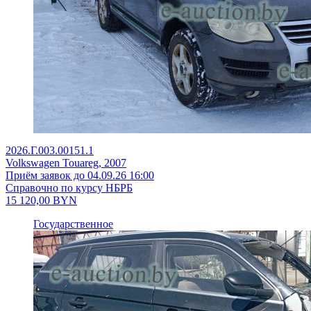
2026.Г.003.00151.1
Volkswagen Touareg, 2007
Приём заявок до 04.09.26 16:00
Справочно по курсу НБРБ
15 120,00
BYN
Государственное