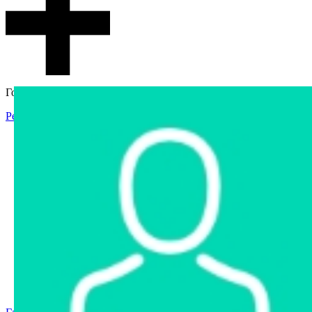
Гостевой доступ
Регистрация
Вход
Главная
Аукцион
Интернет-магазин
Интернет-витрина
Услуги
Информация
Контакты
Частное имущество
Арестованное имущество
Реестр несостоявшихся торгов
Реестр переоценок
Государственное имущество