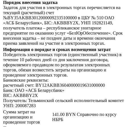
Порядок внесения задатка
Задаток для участия в электронных торгах перечисляется на
текущий (расчетный) счет
№BY35AKBB30120000092335100000 в ЦБУ № 510 ОАО
«АСБ Беларусбанк», БIC: AKBBBY2X, УНП 192821149,
получатель платежа – республиканское унитарное
предприятие по оказанию услуг «БелЮрОбеспечение». Срок
внесения задатка – не позднее даты и времени окончания
приема заявлений на участие в электронных торгах.
Информация о порядке и сроках возмещения затрат
Победитель электронных торгов (единственный участник) в
течение 10 рабочих дней со дня заключения договора,
оформляемого продавцом по результатам электронных
торгов, обязан возместить затраты на организацию и
проведение электронных торгов.
Банковские реквизиты:
расчетный счет: BY12AKBB36040000019631000000
Банк: ОАО «АСБ Беларусбанк»
BIC: AKBBBY2X
Получатель: Тельминский сельский исполнительный комитет
УНП: 200087283
Сумма затрат на
141.00 BYN
Справочно по курсу
организацию и
НБРБ
проведение торгов