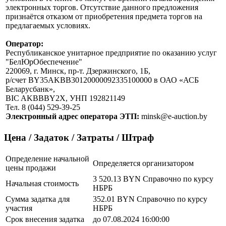
электронных торгов. Отсутствие данного предложения
признаётся отказом от приобретения предмета торгов на
предлагаемых условиях.
Оператор:
Республиканское унитарное предприятие по оказанию услуг
"БелЮрОбеспечение"
220069, г. Минск, пр-т. Дзержинского, 1Б,
р/счет BY35AKBB30120000092335100000 в ОАО «АСБ
Беларусбанк»,
BIC AKBBBY2X, УНП 192821149
Тел. 8 (044) 529-39-25
Электронный адрес оператора ЭТП:
minsk@e-auction.by
Цена / Задаток / Затраты / Штраф
Определение начальной
Определяется организатором
цены продажи
3 520.13 BYN
Справочно по курсу
Начальная стоимость
НБРБ
Сумма задатка для
352.01 BYN
Справочно по курсу
участия
НБРБ
Срок внесения задатка
до 07.08.2024 16:00:00