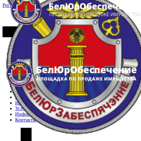
Регистрация
Вход
Главная
Арестованное имущество
Реестр несостоявшихся торгов
Реестр переоценок
Частное имущество
Государственное имущество
Интернет-магазин
Интернет-витрина
Услуги
Информация
Контакты