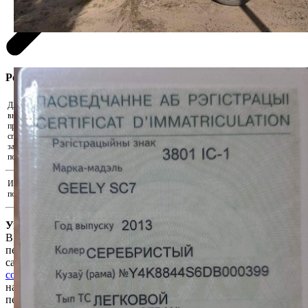
Регистрация участника
Для участия в аукционе необходимо
внести задаток. Скачайте реквизиты и
Скачать реквизиты на оплату
произведите оплату удобным для Вас
способом. Для подтверждения внесения
Прикрепить подтверждения оплаты...
задатка прикрепите документ,
подтверждающий факт оплаты.
Иные документы, подтверждающие
Прикрепить иные документы...
полномочия на участие в аукционе
Уважаемый пользователь!
В соответствии с Законом Республики Беларусь «О защите
персональных данных» для продолжения работы на интернет-
сайте e-auction.by просим ознакомиться с
Пользовательским
соглашением интернет-сайта e-auction.by
и выразить согласие
на обработку информации о пользователе, в том числе
персональных данных.