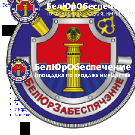
Регистрация
Вход
Главная
Арестованное имущество
Реестр несостоявшихся торгов
Реестр переоценок
Частное имущество
Государственное имущество
Интернет-магазин
Интернет-витрина
Услуги
Информация
Контакты