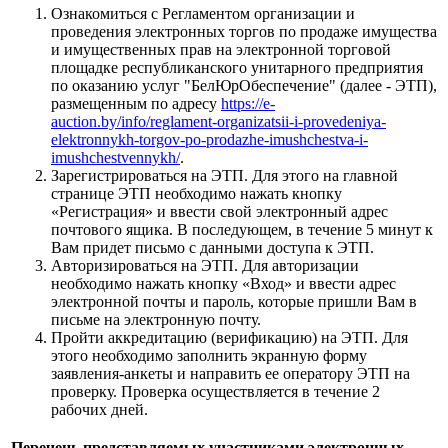
Ознакомиться с Регламентом организации и
проведения электронных торгов по продаже имущества
и имущественных прав на электронной торговой
площадке республиканского унитарного предприятия
по оказанию услуг "БелЮрОбеспечение" (далее - ЭТП),
размещенным по адресу
https://e-
auction.by/info/reglament-organizatsii-i-provedeniya-
elektronnykh-torgov-po-prodazhe-imushchestva-i-
imushchestvennykh/
.
Зарегистрироваться на ЭТП. Для этого на главной
странице ЭТП необходимо нажать кнопку
«Регистрация» и ввести свой электронный адрес
почтового ящика. В последующем, в течение 5 минут к
Вам придет письмо с данными доступа к ЭТП.
Авторизироваться на ЭТП. Для авторизации
необходимо нажать кнопку «Вход» и ввести адрес
электронной почты и пароль, которые пришли Вам в
письме на электронную почту.
Пройти аккредитацию (верификацию) на ЭТП. Для
этого необходимо заполнить экранную форму
заявления-анкеты и направить ее оператору ЭТП на
проверку. Проверка осуществляется в течение 2
рабочих дней.
Перечень представляемых участниками электронных