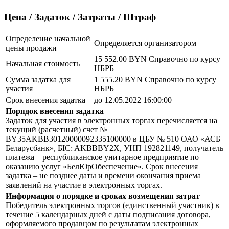
Цена / Задаток / Затраты / Штраф
Определение начальной
Определяется организатором
цены продажи
15 552.00 BYN
Справочно по курсу
Начальная стоимость
НБРБ
Сумма задатка для
1 555.20 BYN
Справочно по курсу
участия
НБРБ
Срок внесения задатка
до 12.05.2022 16:00:00
Порядок внесения задатка
Задаток для участия в электронных торгах перечисляется на
текущий (расчетный) счет №
BY35AKBB30120000092335100000 в ЦБУ № 510 ОАО «АСБ
Беларусбанк», БIC: AKBBBY2X, УНП 192821149, получатель
платежа – республиканское унитарное предприятие по
оказанию услуг «БелЮрОбеспечение». Срок внесения
задатка – не позднее даты и времени окончания приема
заявлений на участие в электронных торгах.
Информация о порядке и сроках возмещения затрат
Победитель электронных торгов (единственный участник) в
течение 5 календарных дней с даты подписания договора,
оформляемого продавцом по результатам электронных