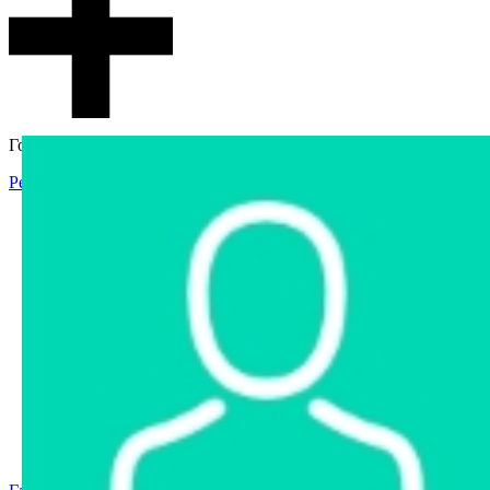
Гостевой доступ
Регистрация
Вход
Главная
Аукцион
Интернет-магазин
Интернет-витрина
Услуги
Информация
Контакты
Частное имущество
Арестованное имущество
Реестр несостоявшихся торгов
Реестр переоценок
Государственное имущество