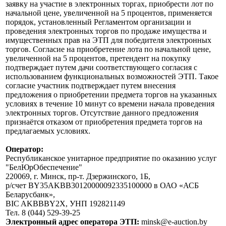
заявку на участие в электронных торгах, приобрести лот по
начальной цене, увеличенной на 5 процентов, применяется
порядок, установленный Регламентом организации и
проведения электронных торгов по продаже имущества и
имущественных прав на ЭТП для победителя электронных
торгов. Согласие на приобретение лота по начальной цене,
увеличенной на 5 процентов, претендент на покупку
подтверждает путем дачи соответствующего согласия с
использованием функциональных возможностей ЭТП. Такое
согласие участник подтверждает путем внесения
предложения о приобретении предмета торгов на указанных
условиях в течение 10 минут со времени начала проведения
электронных торгов. Отсутствие данного предложения
признаётся отказом от приобретения предмета торгов на
предлагаемых условиях.
Оператор:
Республиканское унитарное предприятие по оказанию услуг
"БелЮрОбеспечение"
220069, г. Минск, пр-т. Дзержинского, 1Б,
р/счет BY35AKBB30120000092335100000 в ОАО «АСБ
Беларусбанк»,
BIC AKBBBY2X, УНП 192821149
Тел. 8 (044) 529-39-25
Электронный адрес оператора ЭТП:
minsk@e-auction.by