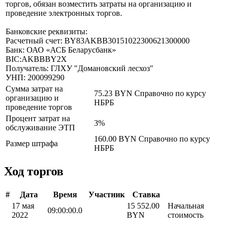
торгов, обязан возместить затраты на организацию и
проведение электронных торгов.
Банковские реквизиты:
Расчетный счет: BY83AKBB30151022300621300000
Банк: ОАО «АСБ Беларусбанк»
BIC:AKBBBY2X
Получатель: ГЛХУ "Домановский лесхоз"
УНП: 200099290
Сумма затрат на
75.23 BYN
Справочно по курсу
организацию и
НБРБ
проведение торгов
Процент затрат на
3%
обслуживание ЭТП
160.00 BYN
Справочно по курсу
Размер штрафа
НБРБ
Ход торгов
#
Дата
Время
Участник
Ставка
17 мая
15 552.00
Начальная
09:00:00.0
2022
BYN
стоимость