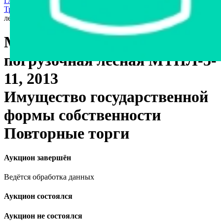
Главная страница
›
Торги государственные/банкротство
›
Транспорт
›
Спецтехника
›
Машина транспортно-погрузочная
лесная МТПЛ-5-11, 2013
Машина транспортно-
погрузочная лесная МТПЛ-5-
11, 2013
Имущество государственной
формы собственности
Повторные торги
Аукцион завершён
Ведётся обработка данных
Аукцион состоялся
Аукцион не состоялся