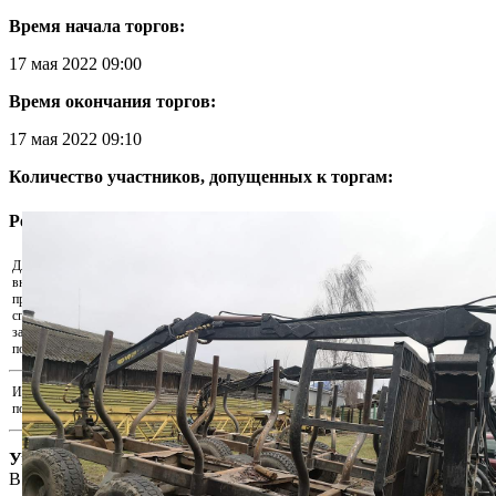
Время начала торгов:
17 мая 2022 09:00
Время окончания торгов:
17 мая 2022 09:10
Количество участников, допущенных к торгам:
Регистрация участника
Для участия в аукционе необходимо
внести задаток. Скачайте реквизиты и
Скачать реквизиты на оплату
произведите оплату удобным для Вас
способом. Для подтверждения внесения
Прикрепить подтверждения оплаты...
задатка прикрепите документ,
подтверждающий факт оплаты.
Иные документы, подтверждающие
Прикрепить иные документы...
полномочия на участие в аукционе
Уважаемый пользователь!
В соответствии с Законом Республики Беларусь «О защите