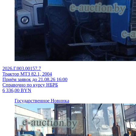
2026.Г.003.00157.7
Трактор МТЗ 82.1, 2004
Приём заявок до 21.08.26 16:00
Справочно по курсу НБРБ
6 336,00
BYN
Государственное
Новинка