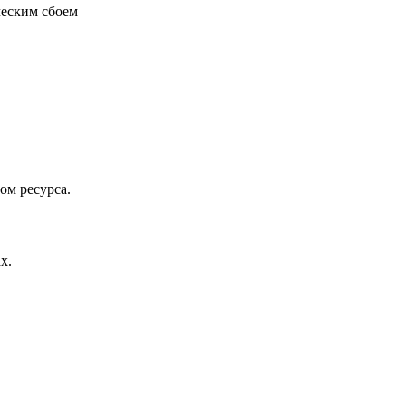
ческим сбоем
ом ресурса.
х.