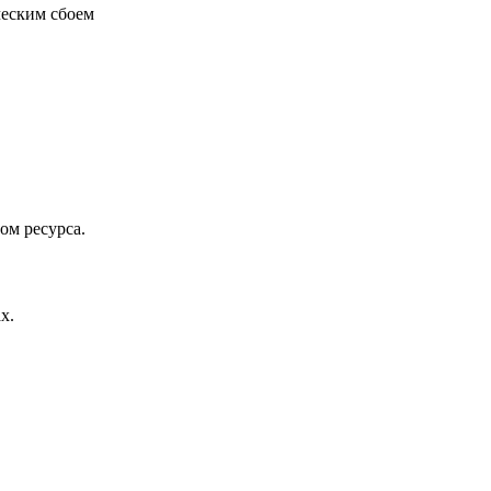
ческим сбоем
ом ресурса.
х.