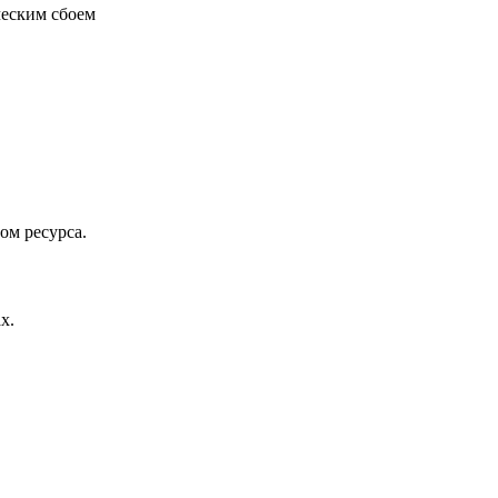
ческим сбоем
ом ресурса.
х.