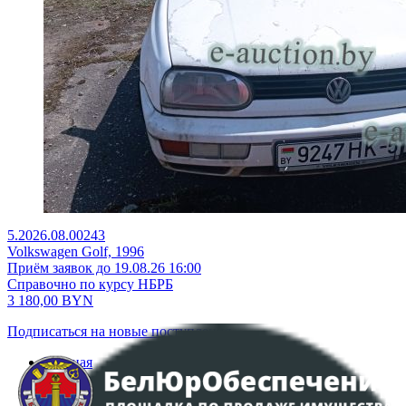
5.2026.08.00243
Volkswagen Golf, 1996
Приём заявок до 19.08.26 16:00
Справочно по курсу НБРБ
3 180,00
BYN
Подписаться на новые поступления
Главная
Аукционы
Интернет-магазин