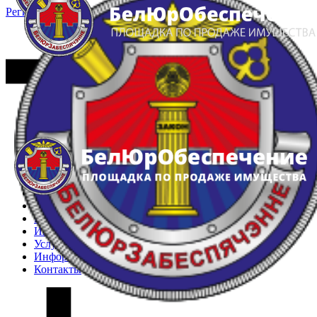
Регистрация
Вход
Главная
Арестованное имущество
Реестр несостоявшихся торгов
Реестр переоценок
Частное имущество
Государственное имущество
Интернет-магазин
Интернет-витрина
Услуги
Информация
Контакты