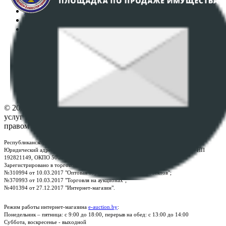
Регламент организации и проведения торгов
Пользовательское соглашение
Политика в отношении обработки персональных
данных
ПОЛОЖЕНИЕ О ПОЛИТИКЕ ОБРАБОТКИ COOKIE-
ФАЙЛОВ
Настройки cookie-файлов
Контакты
© 2026 Республиканское унитарное предприятие по оказанию
услуг "БелЮрОбеспечение" - Все права защищены авторским
правом
Республиканское унитарное предприятие по оказанию услуг "БелЮрОбеспечение"
Юридический адрес: г. Минск, пр-т. Дзержинского, 1Б, e-mail:
kanc@rup.by
, УНП
192821149, ОКПО 500111895000
Зарегистрировано в торговом реестре Республики Беларусь:
№310994 от 10.03.2017 "Оптовая торговля без торговых объектов";
№370993 от 10.03.2017 "Торговля на аукционах";
№401394 от 27.12.2017 "Интернет-магазин".
Режим работы интернет-магазина
e-auction.by
:
Понедельник – пятница: с 9:00 до 18:00, перерыв на обед: с 13:00 до 14:00
Суббота, воскресенье - выходной