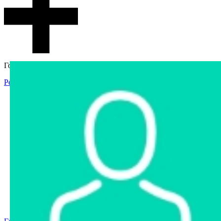
Гостевой доступ
Регистрация
Вход
Главная
Аукцион
Интернет-магазин
Интернет-витрина
Услуги
Информация
Контакты
Частное имущество
Арестованное имущество
Реестр несостоявшихся торгов
Реестр переоценок
Государственное имущество