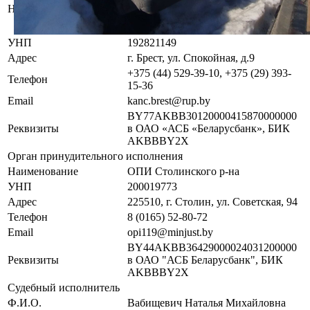
республиканского унитарного
Наименование
предприятия по оказанию услуг
«БелЮрОбеспечение»
УНП
192821149
Адрес
г. Брест, ул. Спокойная, д.9
+375 (44) 529-39-10, +375 (29) 393-
Телефон
15-36
Email
kanc.brest@rup.by
BY77AKBB30120000415870000000
Реквизиты
в ОАО «АСБ «Беларусбанк», БИК
AKBBBY2X
Орган принудительного исполнения
Наименование
ОПИ Столинского р-на
УНП
200019773
Адрес
225510, г. Столин, ул. Советская, 94
Телефон
8 (0165) 52-80-72
Email
opi119@minjust.by
BY44AKBB36429000024031200000
Реквизиты
в ОАО "АСБ Беларусбанк", БИК
AKBBBY2X
Судебный исполнитель
Ф.И.О.
Вабищевич Наталья Михайловна