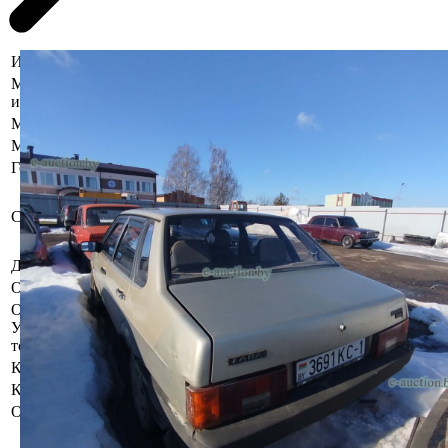
Информация о предмете торгов
Местоположение
Брестская область, Столинский р-н,
имущества
г. Столин, ул. Терешковой, 60
Марка
ВАЗ
Модель
21099
Год выпуска
1997
Бывшее в употреблении, при
инструментальном контроле,
Состояние
диагностике, разборке возможно
выявление скрытых дефектов.
Должник
Немшон Сергей Николаевич
Обременения
Арест судебного исполнителя.
Осмотр объекта
Участник электронных торгов обязан до начала электронных
торгов осмотреть предмет торгов ( п.2.4.3 Регламента)
Контактное лицо
Специалист по продаже
Контакты
+375445293910
Организатор/оператор торгов
Брестский филиал