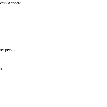
ческим сбоем
ом ресурса.
х.