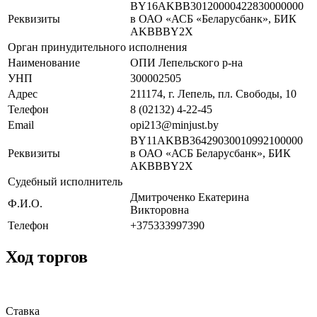
BY16AKBB30120000422830000000
Реквизиты
в ОАО «АСБ «Беларусбанк», БИК
AKBBBY2X
Орган принудительного исполнения
Наименование
ОПИ Лепельского р-на
УНП
300002505
Адрес
211174, г. Лепель, пл. Свободы, 10
Телефон
8 (02132) 4-22-45
Email
opi213@minjust.by
BY11AKBB36429030010992100000
Реквизиты
в ОАО «АСБ Беларусбанк», БИК
AKBBBY2X
Судебный исполнитель
Дмитроченко Екатерина
Ф.И.О.
Викторовна
Телефон
+375333997390
Ход торгов
Ставка