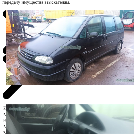
передачу имущества взыскателям.
Информация о предмете торгов
Местоположение
Витебская область, Лепельский р-н,
имущества
г. Лепель, ул. Калинина, 93/1
Марка
Citroen
Модель
Evasion