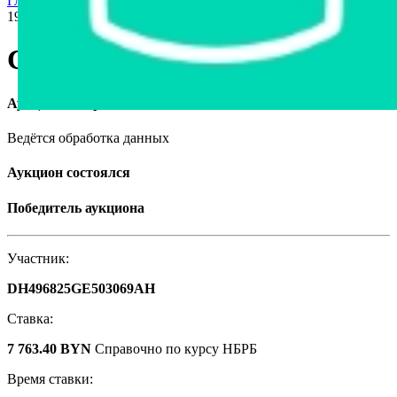
Главная страница
›
Продажа авто в Беларуси
›
Citroen Evasion,
1999
Citroen Evasion, 1999
Аукцион завершён
Ведётся обработка данных
Аукцион состоялся
Победитель аукциона
Участник:
DH496825GE503069AH
Ставка:
7 763.40 BYN
Справочно по курсу НБРБ
Время ставки: