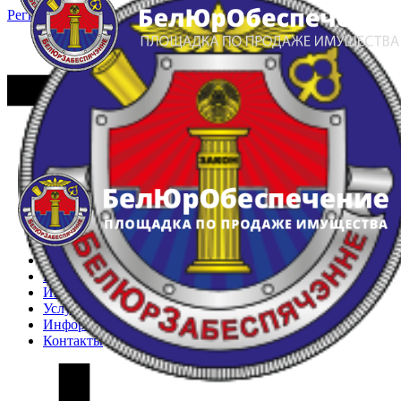
Регистрация
Вход
Главная
Арестованное имущество
Реестр несостоявшихся торгов
Реестр переоценок
Частное имущество
Государственное имущество
Интернет-магазин
Интернет-витрина
Услуги
Информация
Контакты