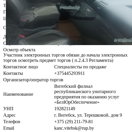
Тип кузова
Минивэн
Год выпуска
1999
Цвет
Тёмно-серый металлик
Б/у, комплектность и
Состояние
работоспособность не проверялась
Должник
Рачковский Дмитрий Николаевич
Обременения
Арест судебного исполнителя
Осмотр объекта
Участник электронных торгов обязан до начала электронных
торгов осмотреть предмет торгов ( п.2.4.3 Регламента)
Контактное лицо
Специалисты по продаже
Контакты
+375445293911
Организатор/оператор торгов
Витебский филиал
республиканского унитарного
Наименование
предприятия по оказанию услуг
«БелЮрОбеспечение»
УНП
192821149
Адрес
г. Витебск, ул. Терешковой, дом 9
Телефон
+375 (29) 211-79-81
Email
kanc.vitebsk@rup.by