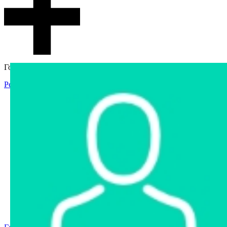
Гостевой доступ
Регистрация
Вход
Главная
Аукцион
Интернет-магазин
Интернет-витрина
Услуги
Информация
Контакты
Частное имущество
Арестованное имущество
Реестр несостоявшихся торгов
Реестр переоценок
Государственное имущество