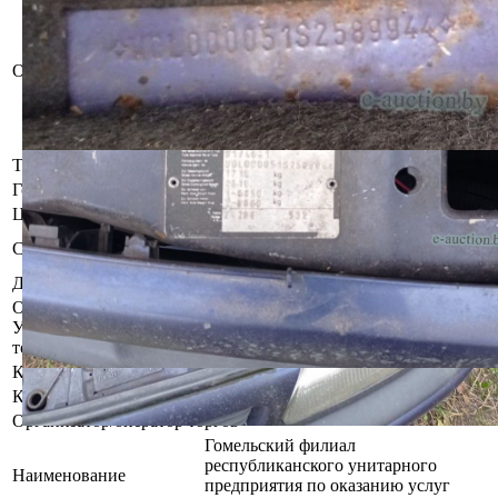
Рег. знак 6853 ЕА-3
VIN: W0L000051S2589944
Имеются повреждения
лакокрасочного покрытия, коррозия.
Описание
При инструментальном контроле,
диагностике, разборке возможно
выявление скрытых дефектов и
неисправностей.
Тип кузова
Универсал
Год выпуска
1995
Цвет
Синий
Комплектность и работоспособность
Состояние
не установлена
Должник
Балбуцкий Владимир Семенович
Осмотр объекта
Участник электронных торгов обязан до начала электронных
торгов осмотреть предмет торгов ( п.2.4.3 Регламента)
Контактное лицо
Специалисты по продаже
Контакты
+375445293915
Организатор/оператор торгов
Гомельский филиал
республиканского унитарного
Наименование
предприятия по оказанию услуг