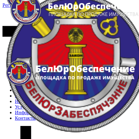
Регистрация
Вход
Главная
Арестованное имущество
Реестр несостоявшихся торгов
Реестр переоценок
Частное имущество
Государственное имущество
Интернет-магазин
Интернет-витрина
Услуги
Информация
Контакты