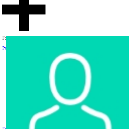
Гостевой доступ
Регистрация
Вход
Главная
Аукцион
Интернет-магазин
Интернет-витрина
Услуги
Информация
Контакты
Частное имущество
Арестованное имущество
Реестр несостоявшихся торгов
Реестр переоценок
Государственное имущество