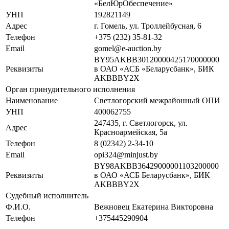
«БелЮрОбеспечение»
УНП
192821149
Адрес
г. Гомель, ул. Троллейбусная, 6
Телефон
+375 (232) 35-81-32
Email
gomel@e-auction.by
BY95AKBB30120000425170000000
Реквизиты
в ОАО «АСБ «Беларусбанк», БИК
AKBBBY2X
Орган принудительного исполнения
Наименование
Светлогорский межрайонный ОПИ
УНП
400062755
247435, г. Светлогорск, ул.
Адрес
Красноармейская, 5а
Телефон
8 (02342) 2-34-10
Email
opi324@minjust.by
BY98AKBB36429000001103200000
Реквизиты
в ОАО «АСБ Беларусбанк», БИК
AKBBBY2X
Судебный исполнитель
Ф.И.О.
Вежновец Екатерина Викторовна
Телефон
+375445290904