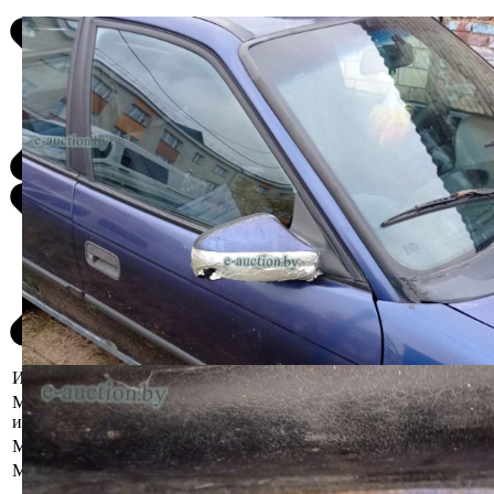
Информация о предмете торгов
Местоположение
Гомельская область, Октябрьский р-
имущества
н, гп Октябрьский, м/р-н 1-й, 1
Марка
Opel
Модель
Astra