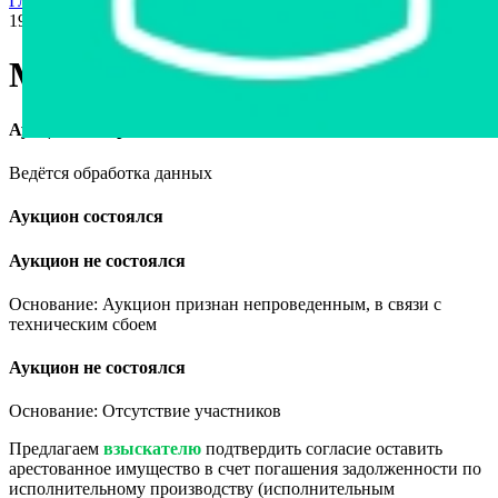
Главная страница
›
Продажа авто в Беларуси
›
Mazda Xedos 6,
1995
Mazda Xedos 6, 1995
Аукцион завершён
Ведётся обработка данных
Аукцион состоялся
Аукцион не состоялся
Основание: Аукцион признан непроведенным, в связи с
техническим сбоем
Аукцион не состоялся
Основание: Отсутствие участников
Предлагаем
взыскателю
подтвердить согласие оставить
арестованное имущество в счет погашения задолженности по
исполнительному производству (исполнительным