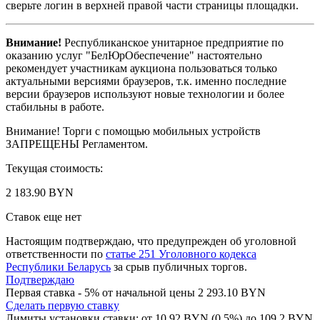
сверьте логин в верхней правой части страницы площадки.
Внимание!
Республиканское унитарное предприятие по
оказанию услуг "БелЮрОбеспечение" настоятельно
рекомендует участникам аукциона пользоваться только
актуальными версиями браузеров, т.к. именно последние
версии браузеров используют новые технологии и более
стабильны в работе.
Внимание! Торги с помощью мобильных устройств
ЗАПРЕЩЕНЫ Регламентом.
Текущая стоимость:
2 183.90 BYN
Ставок еще нет
Настоящим подтверждаю, что предупрежден об уголовной
ответственности по
статье 251 Уголовного кодекса
Республики Беларусь
за срыв публичных торгов.
Подтверждаю
Первая ставка - 5% от начальной цены 2 293.10 BYN
Сделать первую ставку
Лимиты установки ставки: от
10.92
BYN (0.5%) до
109.2
BYN