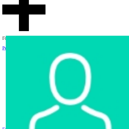
Гостевой доступ
Регистрация
Вход
Главная
Аукцион
Интернет-магазин
Интернет-витрина
Услуги
Информация
Контакты
Частное имущество
Арестованное имущество
Реестр несостоявшихся торгов
Реестр переоценок
Государственное имущество