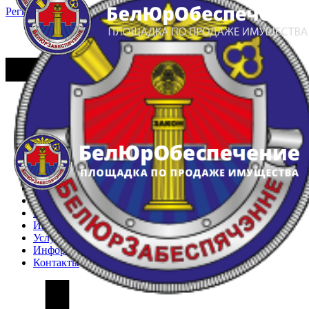
Регистрация
Вход
Главная
Арестованное имущество
Реестр несостоявшихся торгов
Реестр переоценок
Частное имущество
Государственное имущество
Интернет-магазин
Интернет-витрина
Услуги
Информация
Контакты