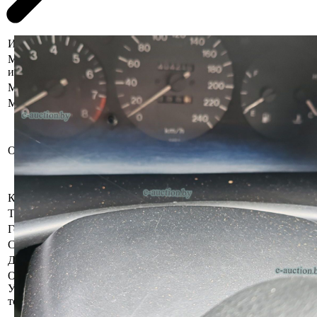
Информация о предмете торгов
Местоположение
Брестская область, Ивановский р-н, г. Ивано
имущества
Марка
Mazda
Модель
Xedos
Рег. знак 8865 HI-1
VIN: JMZCA128201200588 (указан в соответ
документами)
Описание
Имеются повреждения лакокрасочного покры
инструментальном контроле, диагностике, р
скрытых дефектов и неисправностей.
Коробка передач
Механическая
Тип кузова
Седан
Год выпуска
1995
Состояние
Комплектность и работоспособность не уста
Должник
Юзепчук Рустам Алексеевич
Осмотр объекта
Участник электронных торгов обязан до начала электронных т
торгов ( п.2.4.3 Регламента)
Имущество оставлено судебным исполнителе