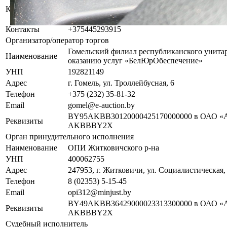
Контактное лицо
хранителю.
За дополнительной информацией обращаться
Контакты
+375445293915
Организатор/оператор торгов
Гомельский филиал республиканского унита
Наименование
оказанию услуг «БелЮрОбеспечение»
УНП
192821149
Адрес
г. Гомель, ул. Троллейбусная, 6
Телефон
+375 (232) 35-81-32
Email
gomel@e-auction.by
BY95AKBB30120000425170000000 в ОАО «А
Реквизиты
AKBBBY2X
Орган принудительного исполнения
Наименование
ОПИ Житковичского р-на
УНП
400062755
Адрес
247953, г. Житковичи, ул. Социалистическая,
Телефон
8 (02353) 5-15-45
Email
opi312@minjust.by
BY49AKBB36429000023313300000 в ОАО «А
Реквизиты
AKBBBY2X
Судебный исполнитель