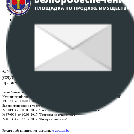
Интернет-магазин
Регламент организации и проведения торгов
Пользовательское соглашение
Политика в отношении обработки персональных
данных
ПОЛОЖЕНИЕ О ПОЛИТИКЕ ОБРАБОТКИ COOKIE-
ФАЙЛОВ
Настройки cookie-файлов
Контакты
© 2026 Республиканское унитарное предприятие по оказанию
услуг "БелЮрОбеспечение" - Все права защищены авторским
правом
Республиканское унитарное предприятие по оказанию услуг "БелЮрОбеспечение"
Юридический адрес: г. Минск, пр-т. Дзержинского, 1Б, e-mail:
kanc@rup.by
, УНП
192821149, ОКПО 500111895000
Зарегистрировано в торговом реестре Республики Беларусь:
№310994 от 10.03.2017 "Оптовая торговля без торговых объектов";
№370993 от 10.03.2017 "Торговля на аукционах";
№401394 от 27.12.2017 "Интернет-магазин".
Режим работы интернет-магазина
e-auction.by
: