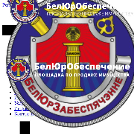
Регистрация
Вход
Главная
Арестованное имущество
Реестр несостоявшихся торгов
Реестр переоценок
Частное имущество
Государственное имущество
Интернет-магазин
Интернет-витрина
Услуги
Информация
Контакты