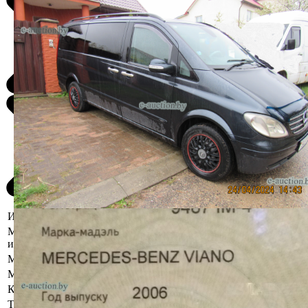
Информация о предмете торгов
Местоположение
г. Гродно, ул. Песочная, 39
имущества
Марка
Mercedes-Benz
Модель
Viano
Коробка передач
Механическая
Тип кузова
Вагон