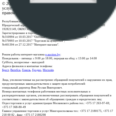
© 2026 Республиканское унитарное предприятие по оказанию
услуг "БелЮрОбеспечение" - Все права защищены авторским
правом
Республиканское унитарное предприятие по оказанию услуг "БелЮрОбеспечение"
Юридический адрес: г. Минск, пр-т. Дзержинского, 1Б, e-mail:
kanc@rup.by
, УНП
192821149, ОКПО 500111895000
Зарегистрировано в торговом реестре Республики Беларусь:
№310994 от 10.03.2017 "Оптовая торговля без торговых объектов";
№370993 от 10.03.2017 "Торговля на аукционах";
№401394 от 27.12.2017 "Интернет-магазин".
Режим работы интернет-магазина
e-auction.by
:
Понедельник – пятница: с 9:00 до 18:00, перерыв на обед: с 13:00 до 14:00
Суббота, воскресенье - выходной
Адреса филиалов и контактые телефоны:
Брест
,
Витебск
,
Гомель
,
Гродно
,
Могилёв
.
Лица, уполномоченные на рассмотрение обращений покупателей о нарушении их прав,
предусмотренных законодательством о защите прав потребителей:
генеральный директор Веко Руслан Викторович.
Номера контактных телефонов работников местных исполнительных и
распорядительных органов, уполномоченных рассматривать обращения покупателей в
соответствии с законодательством об обращениях граждан и юридических лиц:
Отдел торговли и услуг администрации Московского района тел.: +375 17 263-97-69,
+375 17 368-80-49
Главное управление торговли и услуг Мингорисполкома тел.: +375 17 2180175, +375 17
218 00 82 , факс: +375 17 2180298