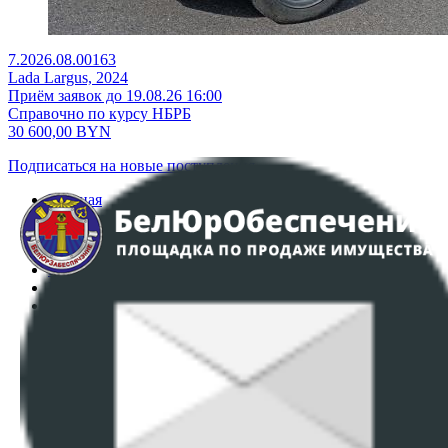
7.2026.08.00163
Lada Largus, 2024
Приём заявок до 19.08.26 16:00
Справочно по курсу НБРБ
30 600,00
BYN
Подписаться на новые поступления
Главная
Аукционы
Интернет-магазин
Регламент организации и проведения торгов
Пользовательское соглашение
Политика в отношении обработки персональных
данных
ПОЛОЖЕНИЕ О ПОЛИТИКЕ ОБРАБОТКИ COOKIE-
ФАЙЛОВ
Настройки cookie-файлов
Контакты