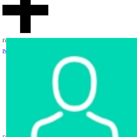
Гостевой доступ
Регистрация
Вход
Главная
Аукцион
Интернет-магазин
Интернет-витрина
Услуги
Информация
Контакты
Частное имущество
Арестованное имущество
Реестр несостоявшихся торгов
Реестр переоценок
Государственное имущество