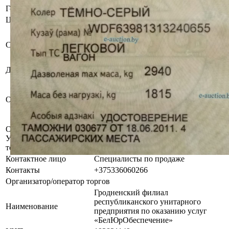
Год выпуска
2006
Цвет
Тёмно-серый
Бывшее в употреблении, при
инструментальном контроле,
Состояние
диагностике, разборке возможно
выявление скрытых дефектов.
Должник
Ханабусев Игорь Николаевич
Имеются запреты на совершение
регистрационных действий по
Обременения
линии ГАИ, установленные
судебными исполнителями по
исполнительным производствам.
Осмотр объекта
Участник электронных торгов обязан до начала электронных
торгов осмотреть предмет торгов ( п.2.4.3 Регламента)
Контактное лицо
Специалисты по продаже
Контакты
+375336060266
Организатор/оператор торгов
Гродненский филиал
республиканского унитарного
Наименование
предприятия по оказанию услуг
«БелЮрОбеспечение»