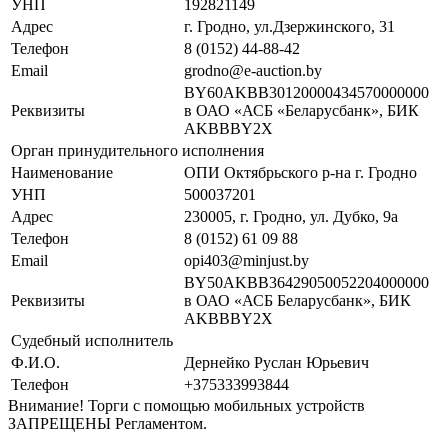
УНП
192821149
Адрес
г. Гродно, ул.Дзержинского, 31
Телефон
8 (0152) 44-88-42
Email
grodno@e-auction.by
BY60AKBB30120000434570000000
Реквизиты
в ОАО «АСБ «Беларусбанк», БИК
AKBBBY2X
Орган принудительного исполнения
Наименование
ОПИ Октябрьского р-на г. Гродно
УНП
500037201
Адрес
230005, г. Гродно, ул. Дубко, 9а
Телефон
8 (0152) 61 09 88
Email
opi403@minjust.by
BY50AKBB36429050052204000000
Реквизиты
в ОАО «АСБ Беларусбанк», БИК
AKBBBY2X
Судебный исполнитель
Ф.И.О.
Дернейко Руслан Юрьевич
Телефон
+375333993844
Внимание! Торги с помощью мобильных устройств
ЗАПРЕЩЕНЫ Регламентом.