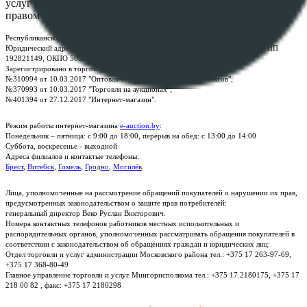
услуг "БелЮрОбеспечение" - Все права защищены авторским
правом
Республиканское унитарное предприятие по оказанию услуг "БелЮрОбеспечение"
Юридический адрес: г. Минск, пр-т. Дзержинского, 1Б, e-mail:
kanc@rup.by
, УНП
192821149, ОКПО 500111895000
Зарегистрировано в торговом реестре Республики Беларусь:
№310994 от 10.03.2017 "Оптовая торговля без торговых объектов";
№370993 от 10.03.2017 "Торговля на аукционах";
№401394 от 27.12.2017 "Интернет-магазин".
Режим работы интернет-магазина
e-auction.by
:
Понедельник – пятница: с 9:00 до 18:00, перерыв на обед: с 13:00 до 14:00
Суббота, воскресенье - выходной
Адреса филиалов и контактые телефоны:
Брест
,
Витебск
,
Гомель
,
Гродно
,
Могилёв
.
Лица, уполномоченные на рассмотрение обращений покупателей о нарушении их прав,
предусмотренных законодательством о защите прав потребителей:
генеральный директор Веко Руслан Викторович.
Номера контактных телефонов работников местных исполнительных и
распорядительных органов, уполномоченных рассматривать обращения покупателей в
соответствии с законодательством об обращениях граждан и юридических лиц:
Отдел торговли и услуг администрации Московского района тел.: +375 17 263-97-69,
+375 17 368-80-49
Главное управление торговли и услуг Мингорисполкома тел.: +375 17 2180175, +375 17
218 00 82 , факс: +375 17 2180298