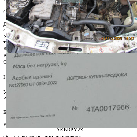
Бывшее в употреблении,
Состояние
комплектность и работоспособность
не проверялась.
Должник
Поправка Виктор Иванович
Осмотр объекта
Участник электронных торгов обязан до начала электронных
торгов осмотреть предмет торгов ( п.2.4.3 Регламента)
Контактное лицо
Специалисты по продаже
Контакты
+375336060266,+375336226725
Организатор/оператор торгов
Гродненский филиал
республиканского унитарного
Наименование
предприятия по оказанию услуг
«БелЮрОбеспечение»
УНП
192821149
Адрес
г. Гродно, ул.Дзержинского, 31
Телефон
8 (0152) 44-88-42
Email
grodno@e-auction.by
BY60AKBB30120000434570000000
Реквизиты
в ОАО «АСБ «Беларусбанк», БИК
AKBBBY2X
Орган принудительного исполнения