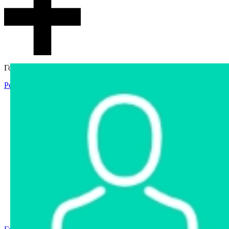
Гостевой доступ
Регистрация
Вход
Главная
Аукцион
Интернет-магазин
Интернет-витрина
Услуги
Информация
Контакты
Частное имущество
Арестованное имущество
Реестр несостоявшихся торгов
Реестр переоценок
Государственное имущество