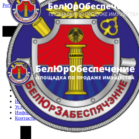
Регистрация
Вход
Главная
Арестованное имущество
Реестр несостоявшихся торгов
Реестр переоценок
Частное имущество
Государственное имущество
Интернет-магазин
Интернет-витрина
Услуги
Информация
Контакты