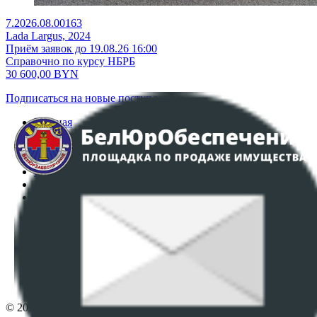
7.2026.08.00163
Lada Largus, 2024
Приём заявок до 19.08.26 16:00
Справочно по курсу НБРБ
30 600,00
BYN
Подписаться на новые поступления
Главная
Аукционы
Интернет-магазин
Регламент организации и проведения торгов
Пользовательское соглашение
Политика в отношении обработки персональных
данных
ПОЛОЖЕНИЕ О ПОЛИТИКЕ ОБРАБОТКИ COOKIE-
ФАЙЛОВ
Настройки cookie-файлов
Контакты
© 2026 Республиканское унитарное предприятие по оказанию