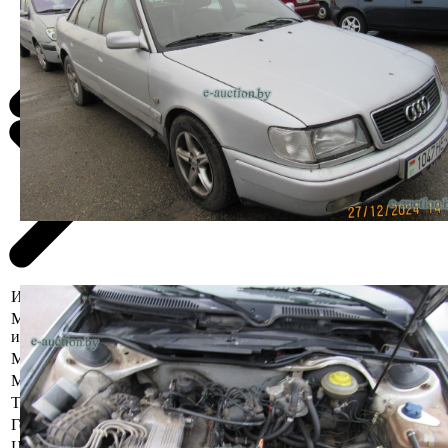
Информация о предмете торгов
Местоположение
г. Гродно, ул. Курчатова,1В
имущества
Марка
Audi
Модель
100
Тип кузова
Седан
Год выпуска
1991
Цвет
Серебристый