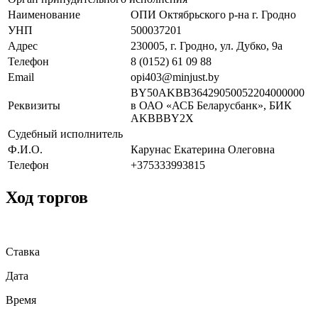
Наименование
ОПИ Октябрьского р-на г. Гродно
УНП
500037201
Адрес
230005, г. Гродно, ул. Дубко, 9а
Телефон
8 (0152) 61 09 88
Email
opi403@minjust.by
BY50AKBB36429050052204000000
Реквизиты
в ОАО «АСБ Беларусбанк», БИК
AKBBBY2X
Судебный исполнитель
Ф.И.О.
Карунас Екатерина Олеговна
Телефон
+375333993815
Ход торгов
Ставка
Дата
Время