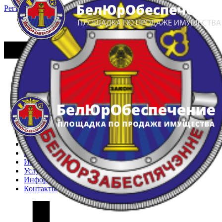
Регистрация
Вход
Главная
Арестованное имущество
Реестр несостоявшихся торгов
Реестр переоценок
Частное имущество
Государственное имущество
Интернет-магазин
Интернет-витрина
Услуги
Информация
Контакты