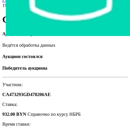
Главная страница
›
Продажа авто в Беларуси
›
Citroen Xantia,
1997
Citroen Xantia, 1997
Аукцион завершён
Ведётся обработка данных
Аукцион состоялся
Победитель аукциона
Участник:
CA473293GD478206AE
Ставка:
932.00 BYN
Справочно по курсу НБРБ
Время ставки: