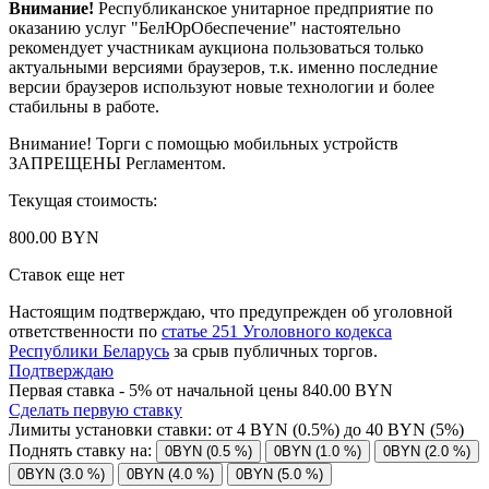
Внимание!
Республиканское унитарное предприятие по
оказанию услуг "БелЮрОбеспечение" настоятельно
рекомендует участникам аукциона пользоваться только
актуальными версиями браузеров, т.к. именно последние
версии браузеров используют новые технологии и более
стабильны в работе.
Внимание! Торги с помощью мобильных устройств
ЗАПРЕЩЕНЫ Регламентом.
Текущая стоимость:
800.00 BYN
Ставок еще нет
Настоящим подтверждаю, что предупрежден об уголовной
ответственности по
статье 251 Уголовного кодекса
Республики Беларусь
за срыв публичных торгов.
Подтверждаю
Первая ставка - 5% от начальной цены 840.00 BYN
Сделать первую ставку
Лимиты установки ставки: от
4
BYN (0.5%) до
40
BYN (5%)
Поднять ставку на:
0BYN (0.5 %)
0BYN (1.0 %)
0BYN (2.0 %)
0BYN (3.0 %)
0BYN (4.0 %)
0BYN (5.0 %)