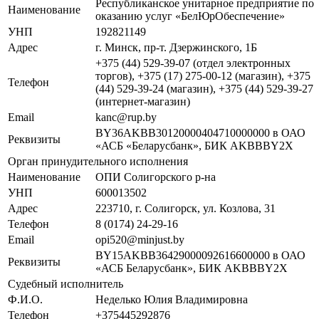
Республиканское унитарное предприятие по
Наименование
оказанию услуг «БелЮрОбеспечение»
УНП
192821149
Адрес
г. Минск, пр-т. Дзержинского, 1Б
+375 (44) 529-39-07 (отдел электронных
торгов), +375 (17) 275-00-12 (магазин), +375
Телефон
(44) 529-39-24 (магазин), +375 (44) 529-39-27
(интернет-магазин)
Email
kanc@rup.by
BY36AKBB30120000404710000000 в ОАО
Реквизиты
«АСБ «Беларусбанк», БИК AKBBBY2X
Орган принудительного исполнения
Наименование
ОПИ Солигорского р-на
УНП
600013502
Адрес
223710, г. Солигорск, ул. Козлова, 31
Телефон
8 (0174) 24-29-16
Email
opi520@minjust.by
BY15AKBB36429000092616600000 в ОАО
Реквизиты
«АСБ Беларусбанк», БИК AKBBBY2X
Судебный исполнитель
Ф.И.О.
Неделько Юлия Владимировна
Телефон
+375445292876