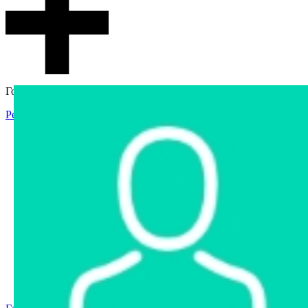
Гостевой доступ
Регистрация
Вход
Главная
Аукцион
Интернет-магазин
Интернет-витрина
Услуги
Информация
Контакты
Частное имущество
Арестованное имущество
Реестр несостоявшихся торгов
Реестр переоценок
Государственное имущество