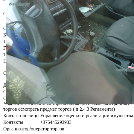
Доступ в салон и подкапотное пространство
отсутствует , кузов ДТС имеет следы
Описание
коррозии металла, потертости и нарушения
защитного ЛКП. Ключи отсутствуют.
Объем двигателя
1.6 л
Коробка передач
Механическая
Тип кузова
Хетчбэк
Год выпуска
1997
Тип двигателя
Бензин
Цвет
Темно-зеленый
Б/у, при инструментальном контроле,
Состояние
диагностике, разборке возможно выявление
скрытых дефектов.
Должник
Крыж Сергей Александрович
Обременения
Запрет судебного исполнителя
Осмотр объекта
Участник электронных торгов обязан до начала электронных
торгов осмотреть предмет торгов ( п.2.4.3 Регламента)
Контактное лицо
Управление оценки и реализации имущества
Контакты
+375445293933
Организатор/оператор торгов