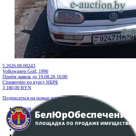
5.2026.08.00243
Volkswagen Golf, 1996
Приём заявок до 19.08.26 16:00
Справочно по курсу НБРБ
3 180,00
BYN
Подписаться на новые поступления
Главная
Аукционы
Интернет-магазин
Регламент организации и проведения торгов
Пользовательское соглашение