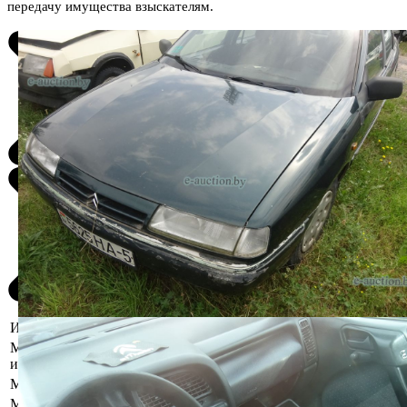
передачу имущества взыскателям.
Информация о предмете торгов
Местоположение
Минская область, Солигорский р-н, г.
имущества
Солигорск, ул. Л. Комсомола,51
Марка
Citroen
Модель
Xantia