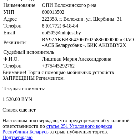
Наименование
ОПИ Воложинского р-на
УНП
600013502
Адрес
222358, г. Воложин, ул. Щербины, 31
Телефон
8 (01772) 6-18-84
Email
opi505@minjust.by
BY97AKBB36420605025886000000 в ОАО
Реквизиты
«АСБ Беларусбанк», БИК AKBBBY2X
Судебный исполнитель
Ф.И.О.
Лиштван Мария Александровна
Телефон
+375445292762
Внимание! Торги с помощью мобильных устройств
ЗАПРЕЩЕНЫ Регламентом.
Текущая стоимость:
1 520.00 BYN
Ставок еще нет
Настоящим подтверждаю, что предупрежден об уголовной
ответственности по
статье 251 Уголовного кодекса
Республики Беларусь
за срыв публичных торгов.
Подтверждаю