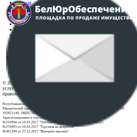
Главная
Аукционы
Интернет-магазин
Регламент организации и проведения торгов
Пользовательское соглашение
Политика в отношении обработки персональных
данных
ПОЛОЖЕНИЕ О ПОЛИТИКЕ ОБРАБОТКИ COOKIE-
ФАЙЛОВ
Настройки cookie-файлов
Контакты
© 2026 Республиканское унитарное предприятие по оказанию
услуг "БелЮрОбеспечение" - Все права защищены авторским
правом
Республиканское унитарное предприятие по оказанию услуг "БелЮрОбеспечение"
Юридический адрес: г. Минск, пр-т. Дзержинского, 1Б, e-mail:
kanc@rup.by
, УНП
192821149, ОКПО 500111895000
Зарегистрировано в торговом реестре Республики Беларусь:
№310994 от 10.03.2017 "Оптовая торговля без торговых объектов";
№370993 от 10.03.2017 "Торговля на аукционах";
№401394 от 27.12.2017 "Интернет-магазин".