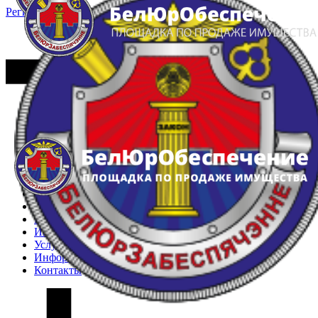
Регистрация
Вход
Главная
Арестованное имущество
Реестр несостоявшихся торгов
Реестр переоценок
Частное имущество
Государственное имущество
Интернет-магазин
Интернет-витрина
Услуги
Информация
Контакты