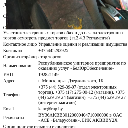
Должник
Моргулевич Виктор Аркадьевич
Арест судебного исполнителя. Запрет
Обременения
отчуждения и совершения определенных
действий судебного исполнителя.
Осмотр объекта
Участник электронных торгов обязан до начала электронных
торгов осмотреть предмет торгов ( п.2.4.3 Регламента)
Контактное лицо
Управление оценки и реализации имущества
Контакты
+375445293925
Организатор/оператор торгов
Республиканское унитарное предприятие по
Наименование
оказанию услуг «БелЮрОбеспечение»
УНП
192821149
Адрес
г. Минск, пр-т. Дзержинского, 1Б
+375 (44) 529-39-07 (отдел электронных
торгов), +375 (17) 275-00-12 (магазин), +375
Телефон
(44) 529-39-24 (магазин), +375 (44) 529-39-27
(интернет-магазин)
Email
kanc@rup.by
BY36AKBB30120000404710000000 в ОАО
Реквизиты
«АСБ «Беларусбанк», БИК AKBBBY2X
Орган принудительного исполнения