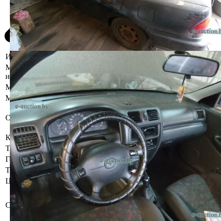
Информация о предмете торгов
Местоположение
Минская область, Воложинский р-н, г.
имущества
Воложин, ул. Чапаева, 54а
Марка
Mazda
Модель
323
Кузов транспортного средства имеет следы
Описание
коррозии металла с нарушением защитного
лакокрасочного покрытия.
Коробка передач
Механическая
Тип кузова
Седан
Год выпуска
1998
Тип двигателя
Бензин
Цвет
Темно-синий
Бывшее в употреблении. При
инструментальном контроле, диагностике,
Состояние
разборке возможно выявление скрытых
дефектов.