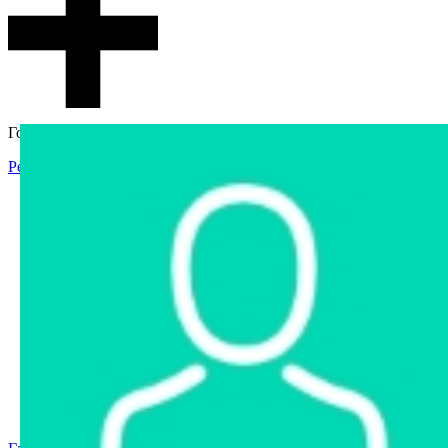
Гостевой доступ
Регистрация
Вход
Главная
Аукцион
Интернет-магазин
Интернет-витрина
Услуги
Информация
Контакты
Частное имущество
Арестованное имущество
Реестр несостоявшихся торгов
Реестр переоценок
Государственное имущество