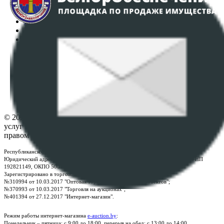
Интернет-магазин
Регламент организации и проведения торгов
Пользовательское соглашение
Политика в отношении обработки персональных
данных
ПОЛОЖЕНИЕ О ПОЛИТИКЕ ОБРАБОТКИ COOKIE-
ФАЙЛОВ
Настройки cookie-файлов
Контакты
© 2026 Республиканское унитарное предприятие по оказанию
услуг "БелЮрОбеспечение" - Все права защищены авторским
правом
Республиканское унитарное предприятие по оказанию услуг "БелЮрОбеспечение"
Юридический адрес: г. Минск, пр-т. Дзержинского, 1Б, e-mail:
kanc@rup.by
, УНП
192821149, ОКПО 500111895000
Зарегистрировано в торговом реестре Республики Беларусь:
№310994 от 10.03.2017 "Оптовая торговля без торговых объектов";
№370993 от 10.03.2017 "Торговля на аукционах";
№401394 от 27.12.2017 "Интернет-магазин".
Режим работы интернет-магазина
e-auction.by
:
Понедельник – пятница: с 9:00 до 18:00, перерыв на обед: с 13:00 до 14:00