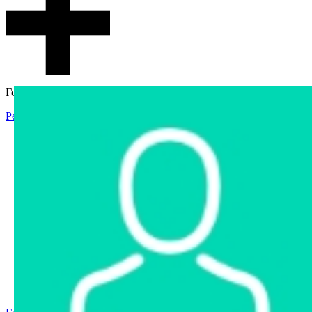
Гостевой доступ
Регистрация
Вход
Главная
Аукцион
Интернет-магазин
Интернет-витрина
Услуги
Информация
Контакты
Частное имущество
Арестованное имущество
Реестр несостоявшихся торгов
Реестр переоценок
Государственное имущество