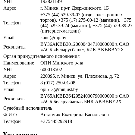
УНП
192821149
Адрес
г. Минск, пр-т. Дзержинского, 1Б
+375 (44) 529-39-07 (отдел электронных
торгов), +375 (17) 275-00-12 (магазин), +375
Телефон
(44) 529-39-24 (магазин), +375 (44) 529-39-27
(интернет-магазин)
Email
kanc@rup.by
BY36AKBB30120000404710000000 в ОАО
Реквизиты
«АСБ «Беларусбанк», БИК AKBBBY2X
Орган принудительного исполнения
Наименование
ОПИ Минского р-на
УНП
600013502
Адрес
220095, г. Минск, ул. Плеханова, д. 72
Телефон
8 (017) 250-01-08
Email
opi513@minjust.by
BY65AKBB36429524000790000000 в ОАО
Реквизиты
«АСБ Беларусбанк», БИК AKBBBY2X
Судебный исполнитель
Ф.И.О.
Астапчик Екатерина Васильевна
Телефон
+375445292918
Ход торгов