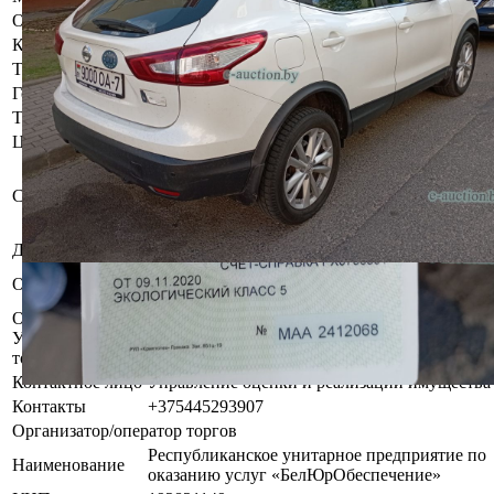
Объем двигателя
2.0 л
Коробка передач
Автоматическая
Тип кузова
Внедорожник
Год выпуска
2016
Тип двигателя
Бензин
Цвет
Белый
Бывшее в употреблении, при
инструментальном контроле, диагностике,
Состояние
разборке возможно выявление скрытых
дефектов
Должник
Самойлова Татьяна Анатольевна
Запрет совершения регистрационных
Обременения
действий судебного исполнителя
Осмотр объекта
Участник электронных торгов обязан до начала электронных
торгов осмотреть предмет торгов ( п.2.4.3 Регламента)
Контактное лицо
Управление оценки и реализации имущества
Контакты
+375445293907
Организатор/оператор торгов
Республиканское унитарное предприятие по
Наименование
оказанию услуг «БелЮрОбеспечение»