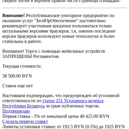
сверьте логин в верхней правой части страницы площадки.
Внимание!
Республиканское унитарное предприятие по
оказанию услуг "БелЮрОбеспечение" настоятельно
рекомендует участникам аукциона пользоваться только
актуальными версиями браузеров, т.к. именно последние
версии браузеров используют новые технологии и более
стабильны в работе.
Внимание! Торги с помощью мобильных устройств
ЗАПРЕЩЕНЫ Регламентом.
Текущая стоимость:
38 500.00 BYN
Ставок еще нет
Настоящим подтверждаю, что предупрежден об уголовной
ответственности по
статье 251 Уголовного кодекса
Республики Беларусь
за срыв публичных торгов.
Подтверждаю
Первая ставка - 5% от начальной цены 40 425.00 BYN
Сделать первую ставку
Лимиты установки ставки: от
192.5
BYN (0.5%) до
1925
BYN