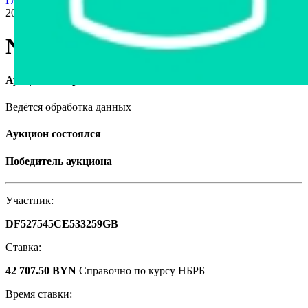
Главная страница
›
Продажа авто в Беларуси
›
Nissan Qashqai,
2016
Nissan Qashqai, 2016
Аукцион завершён
Ведётся обработка данных
Аукцион состоялся
Победитель аукциона
Участник:
DF527545CE533259GB
Ставка:
42 707.50 BYN
Справочно по курсу НБРБ
Время ставки: