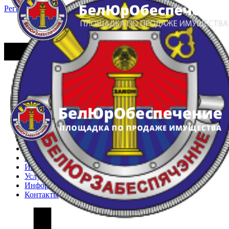
Регистрация
Вход
Главная
Арестованное имущество
Реестр несостоявшихся торгов
Реестр переоценок
Частное имущество
Государственное имущество
Интернет-магазин
Интернет-витрина
Услуги
Информация
Контакты