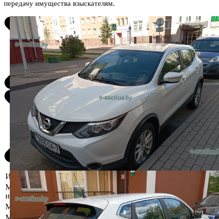
передачу имущества взыскателям.
Информация о предмете торгов
Местоположение
Минская область, Минский р-н, г. Заславль,
имущества
ул. Луговая,9
Марка
Nissan
Модель
Qashqai