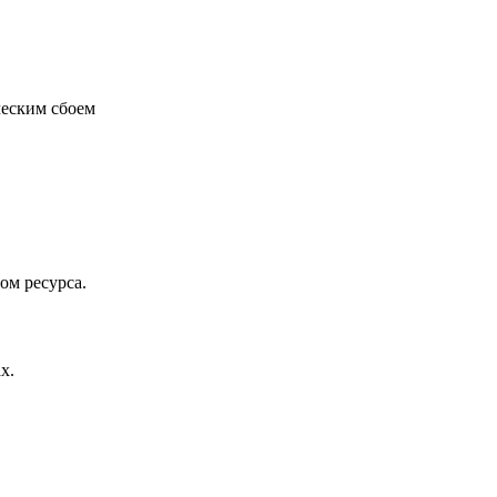
ческим сбоем
ом ресурса.
х.