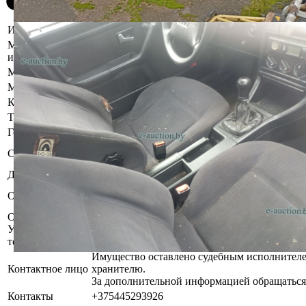
Информация о предмете торгов
Местоположение
Минская область, Борисовский р-н, г. Борисов,
имущества
Марка
Audi
Модель
80
Коробка передач
Механическая
Тип кузова
Седан
Год выпуска
1994
Бывшее в употреблении. Комплектность и ра
Состояние
проверялась.
Должник
Климкович Юрий Михайлович
Запрет совершения регистрационных действи
Обременения
Арест ОГАИ Борисовского РУВД.
Осмотр объекта
Участник электронных торгов обязан до начала электронных т
торгов ( п.2.4.3 Регламента)
Имущество оставлено судебным исполнителе
Контактное лицо
хранителю.
За дополнительной информацией обращаться
Контакты
+375445293926