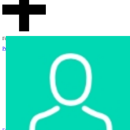
Гостевой доступ
Регистрация
Вход
Главная
Аукцион
Интернет-магазин
Интернет-витрина
Услуги
Информация
Контакты
Частное имущество
Арестованное имущество
Реестр несостоявшихся торгов
Реестр переоценок
Государственное имущество