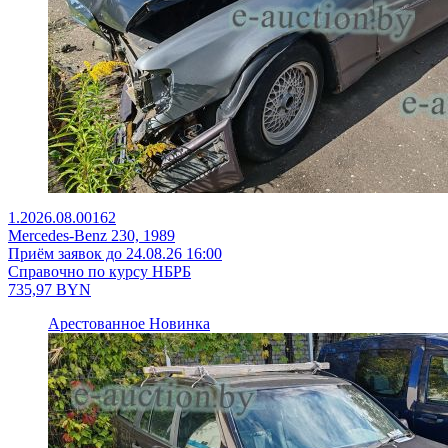
1.2026.08.00162
Mercedes-Benz 230, 1989
Приём заявок до 24.08.26 16:00
Справочно по курсу НБРБ
735,97
BYN
Арестованное
Новинка