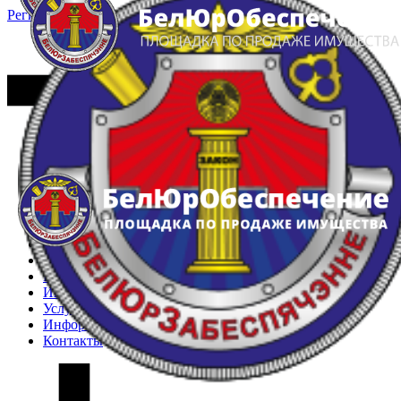
Регистрация
Вход
Главная
Арестованное имущество
Реестр несостоявшихся торгов
Реестр переоценок
Частное имущество
Государственное имущество
Интернет-магазин
Интернет-витрина
Услуги
Информация
Контакты