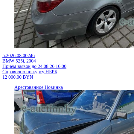
5.2026.08.00246
BMW 525i, 2004
Приём заявок до 24.08.26 16:00
Справочно по курсу НБРБ
12 000,00
BYN
Арестованное
Новинка