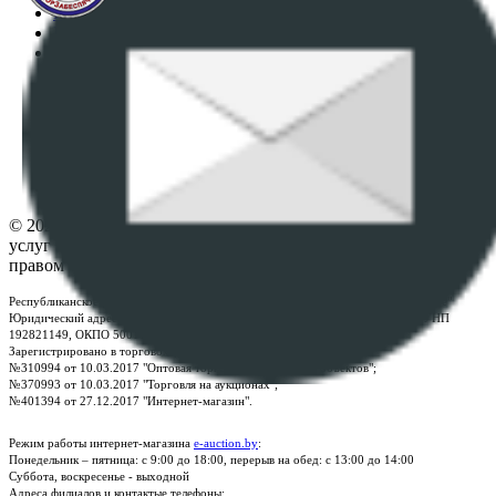
Регламент организации и проведения торгов
Пользовательское соглашение
Политика в отношении обработки персональных
данных
ПОЛОЖЕНИЕ О ПОЛИТИКЕ ОБРАБОТКИ COOKIE-
ФАЙЛОВ
Настройки cookie-файлов
Контакты
© 2026 Республиканское унитарное предприятие по оказанию
услуг "БелЮрОбеспечение" - Все права защищены авторским
правом
Республиканское унитарное предприятие по оказанию услуг "БелЮрОбеспечение"
Юридический адрес: г. Минск, пр-т. Дзержинского, 1Б, e-mail:
kanc@rup.by
, УНП
192821149, ОКПО 500111895000
Зарегистрировано в торговом реестре Республики Беларусь:
№310994 от 10.03.2017 "Оптовая торговля без торговых объектов";
№370993 от 10.03.2017 "Торговля на аукционах";
№401394 от 27.12.2017 "Интернет-магазин".
Режим работы интернет-магазина
e-auction.by
:
Понедельник – пятница: с 9:00 до 18:00, перерыв на обед: с 13:00 до 14:00
Суббота, воскресенье - выходной
Адреса филиалов и контактые телефоны: