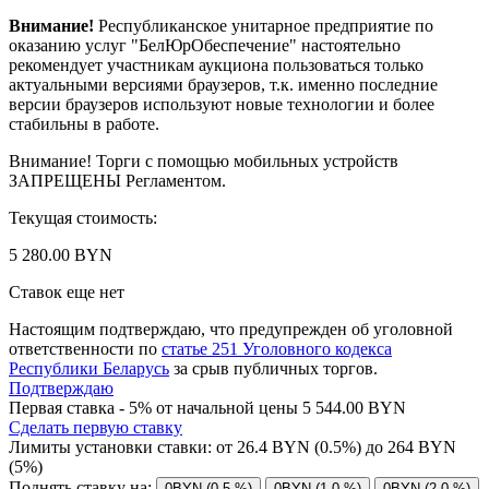
Внимание!
Республиканское унитарное предприятие по
оказанию услуг "БелЮрОбеспечение" настоятельно
рекомендует участникам аукциона пользоваться только
актуальными версиями браузеров, т.к. именно последние
версии браузеров используют новые технологии и более
стабильны в работе.
Внимание! Торги с помощью мобильных устройств
ЗАПРЕЩЕНЫ Регламентом.
Текущая стоимость:
5 280.00 BYN
Ставок еще нет
Настоящим подтверждаю, что предупрежден об уголовной
ответственности по
статье 251 Уголовного кодекса
Республики Беларусь
за срыв публичных торгов.
Подтверждаю
Первая ставка - 5% от начальной цены 5 544.00 BYN
Сделать первую ставку
Лимиты установки ставки: от
26.4
BYN (0.5%) до
264
BYN
(5%)
Поднять ставку на:
0BYN (0.5 %)
0BYN (1.0 %)
0BYN (2.0 %)