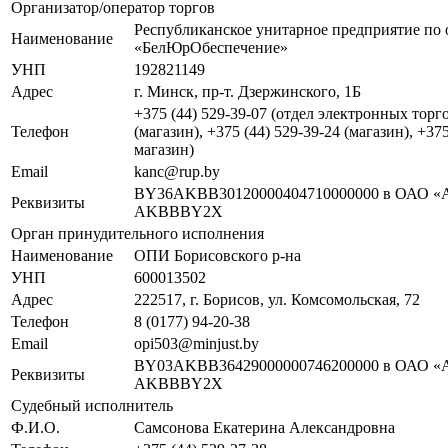
Организатор/оператор торгов
Республиканское унитарное предприятие по 
Наименование
«БелЮрОбеспечение»
УНП
192821149
Адрес
г. Минск, пр-т. Дзержинского, 1Б
+375 (44) 529-39-07 (отдел электронных торго
Телефон
(магазин), +375 (44) 529-39-24 (магазин), +37
магазин)
Email
kanc@rup.by
BY36AKBB30120000404710000000 в ОАО «А
Реквизиты
AKBBBY2X
Орган принудительного исполнения
Наименование
ОПИ Борисовского р-на
УНП
600013502
Адрес
222517, г. Борисов, ул. Комсомольская, 72
Телефон
8 (0177) 94-20-38
Email
opi503@minjust.by
BY03AKBB36429000000746200000 в ОАО «А
Реквизиты
AKBBBY2X
Судебный исполнитель
Ф.И.О.
Самсонова Екатерина Александровна