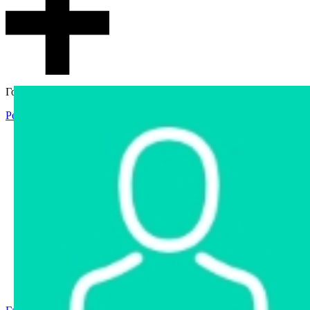
Гостевой доступ
Регистрация
Вход
Главная
Аукцион
Интернет-магазин
Интернет-витрина
Услуги
Информация
Контакты
Частное имущество
Арестованное имущество
Реестр несостоявшихся торгов
Реестр переоценок
Государственное имущество