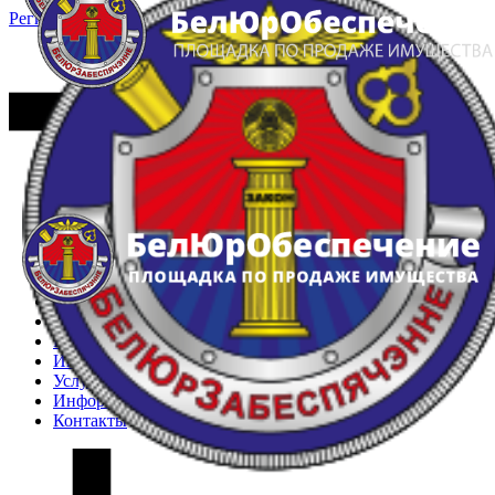
Регистрация
Вход
Главная
Арестованное имущество
Реестр несостоявшихся торгов
Реестр переоценок
Частное имущество
Государственное имущество
Интернет-магазин
Интернет-витрина
Услуги
Информация
Контакты