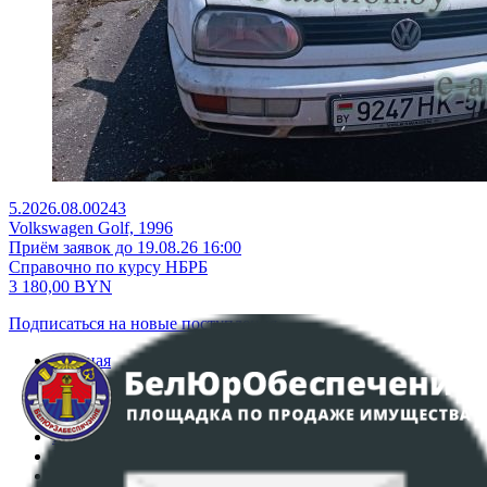
5.2026.08.00243
Volkswagen Golf, 1996
Приём заявок до 19.08.26 16:00
Справочно по курсу НБРБ
3 180,00
BYN
Подписаться на новые поступления
Главная
Аукционы
Интернет-магазин
Регламент организации и проведения торгов
Пользовательское соглашение
Политика в отношении обработки персональных