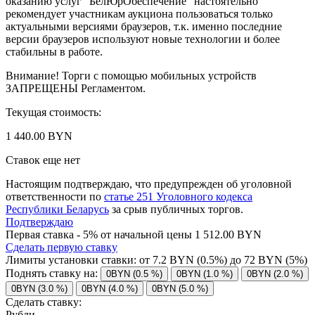
оказанию услуг "БелЮрОбеспечение" настоятельно
рекомендует участникам аукциона пользоваться только
актуальными версиями браузеров, т.к. именно последние
версии браузеров используют новые технологии и более
стабильны в работе.
Внимание! Торги с помощью мобильных устройств
ЗАПРЕЩЕНЫ Регламентом.
Текущая стоимость:
1 440.00 BYN
Ставок еще нет
Настоящим подтверждаю, что предупрежден об уголовной
ответственности по
статье 251 Уголовного кодекса
Республики Беларусь
за срыв публичных торгов.
Подтверждаю
Первая ставка - 5% от начальной цены 1 512.00 BYN
Сделать первую ставку
Лимиты установки ставки: от
7.2
BYN (0.5%) до
72
BYN (5%)
Поднять ставку на:
0BYN (0.5 %)
0BYN (1.0 %)
0BYN (2.0 %)
0BYN (3.0 %)
0BYN (4.0 %)
0BYN (5.0 %)
Сделать ставку:
Рубли