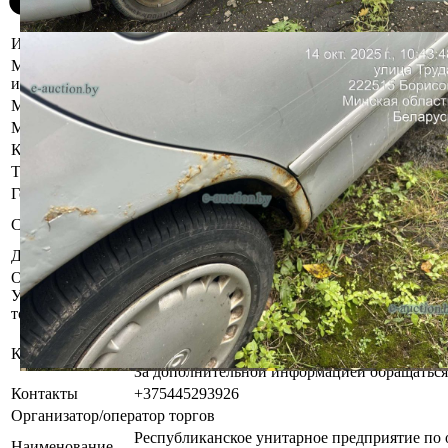
Информация о предмете торгов
Местоположение
Минская область, Борисовский р-н, г. Борисов,
имущества
Марка
Mazda
Модель
626
Коробка передач
Механическая
Тип кузова
Хетчбэк
Год выпуска
1997
Бывшее в употреблении. Комплектность и ра
Состояние
проверялась.
Должник
Внуков Ефим Владимирович
Осмотр объекта
Участник электронных торгов обязан до начала электронных т
торгов ( п.2.4.3 Регламента)
Имущество оставлено судебным исполнителе
Контактное лицо
хранителю.
За дополнительной информацией обращаться
Контакты
+375445293926
Организатор/оператор торгов
Республиканское унитарное предприятие по 
Наименование