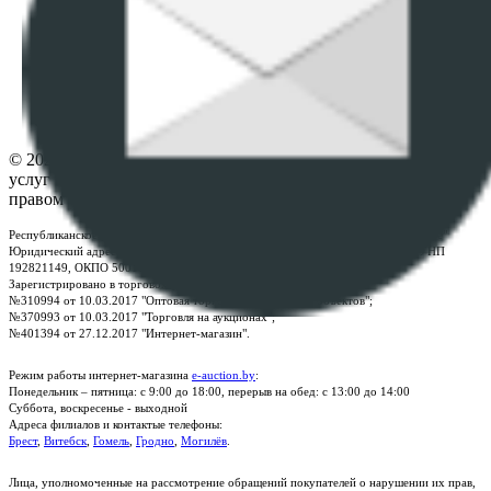
данных
ПОЛОЖЕНИЕ О ПОЛИТИКЕ ОБРАБОТКИ COOKIE-
ФАЙЛОВ
Настройки cookie-файлов
Контакты
© 2026 Республиканское унитарное предприятие по оказанию
услуг "БелЮрОбеспечение" - Все права защищены авторским
правом
Республиканское унитарное предприятие по оказанию услуг "БелЮрОбеспечение"
Юридический адрес: г. Минск, пр-т. Дзержинского, 1Б, e-mail:
kanc@rup.by
, УНП
192821149, ОКПО 500111895000
Зарегистрировано в торговом реестре Республики Беларусь:
№310994 от 10.03.2017 "Оптовая торговля без торговых объектов";
№370993 от 10.03.2017 "Торговля на аукционах";
№401394 от 27.12.2017 "Интернет-магазин".
Режим работы интернет-магазина
e-auction.by
:
Понедельник – пятница: с 9:00 до 18:00, перерыв на обед: с 13:00 до 14:00
Суббота, воскресенье - выходной
Адреса филиалов и контактые телефоны:
Брест
,
Витебск
,
Гомель
,
Гродно
,
Могилёв
.
Лица, уполномоченные на рассмотрение обращений покупателей о нарушении их прав,