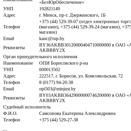
«БелЮрОбеспечение»
УНП
192821149
Адрес
г. Минск, пр-т. Дзержинского, 1Б
+375 (44) 529-39-07 (отдел электронных торго
Телефон
(магазин), +375 (44) 529-39-24 (магазин), +37
магазин)
Email
kanc@rup.by
BY36AKBB30120000404710000000 в ОАО «А
Реквизиты
AKBBBY2X
Орган принудительного исполнения
Наименование
ОПИ Борисовского р-на
УНП
600013502
Адрес
222517, г. Борисов, ул. Комсомольская, 72
Телефон
8 (0177) 94-20-38
Email
opi503@minjust.by
BY03AKBB36429000000746200000 в ОАО «А
Реквизиты
AKBBBY2X
Судебный исполнитель
Ф.И.О.
Самсонова Екатерина Александровна
Телефон
+375 (44) 529-27-38