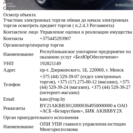
Должник
ЧУП по оказанию услуг "Правовой Гарант"
Обременения
Залог
Осмотр объекта
Участник электронных торгов обязан до начала электронных
торгов осмотреть предмет торгов ( п.2.4.3 Регламента)
Контактное лицо
Управление оценки и реализации имущества
Контакты
+375445293907
Организатор/оператор торгов
Республиканское унитарное предприятие по
Наименование
оказанию услуг «БелЮрОбеспечение»
УНП
192821149
Адрес
пр-т. Дзержинского, 1Б, 220069, г. Минск
+375 (44) 529-39-07 (отдел электронных
торгов), +375 (17) 275-00-12 (магазин), +375
Телефон
(44) 529-39-24 (магазин), +375 (44) 529-39-27
(интернет-магазин)
Email
kanc@rup.by
BY21AKBB30120000364950000000 в ОАО
Реквизиты
«АСБ «Беларусбанк», БИК AKBBBY2X
Орган принудительного исполнения
ОПИ УПИ главного управления юстиции
Наименование
Мингорисполкома