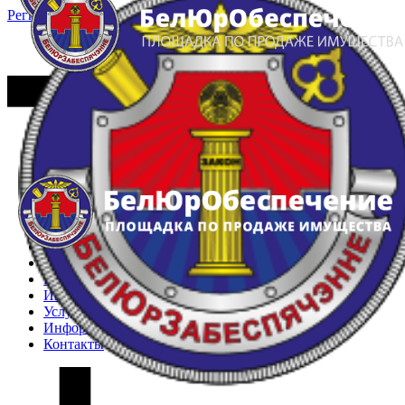
Регистрация
Вход
Главная
Арестованное имущество
Реестр несостоявшихся торгов
Реестр переоценок
Частное имущество
Государственное имущество
Интернет-магазин
Интернет-витрина
Услуги
Информация
Контакты