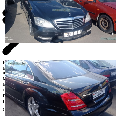
Информация о предмете торгов
Местоположение
г. Гомель, ул. Троллейбусная,6
имущества
Марка
Mercedes-Benz
Модель
S-Class
Описание
Год выпуска
2009
Цвет
Комплектность и работоспособность не
Состояние
проверялась