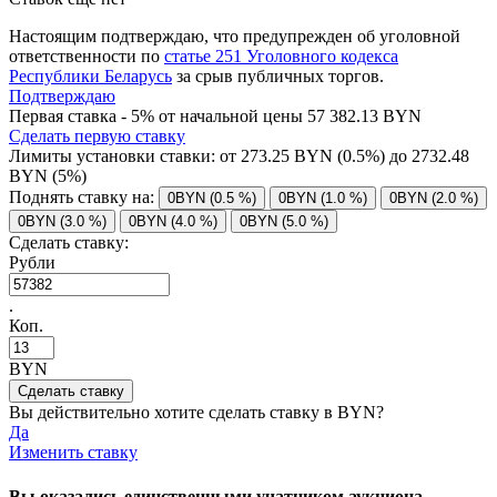
Настоящим подтверждаю, что предупрежден об уголовной
ответственности по
статье 251 Уголовного кодекса
Республики Беларусь
за срыв публичных торгов.
Подтверждаю
Первая ставка - 5% от начальной цены 57 382.13 BYN
Сделать первую ставку
Лимиты установки ставки: от
273.25
BYN (0.5%) до
2732.48
BYN (5%)
Поднять ставку на:
0BYN (0.5 %)
0BYN (1.0 %)
0BYN (2.0 %)
0BYN (3.0 %)
0BYN (4.0 %)
0BYN (5.0 %)
Сделать ставку:
Рубли
.
Коп.
BYN
Вы действительно хотите сделать ставку в
BYN?
Да
Изменить ставку
Вы оказались единственными учатником аукциона