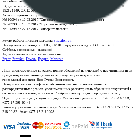
Республиканское унитарное предприятие по оказанию услуг "БелЮрОбеспечение"
Юридический адрес: г. Минск, пр-т. Дзержинского, 1Б, e-mail:
kanc@rup.by
, УНП
192821149, ОКПО 500111895000
Зарегистрировано в торговом реестре Республики Беларусь:
№310994 от 10.03.2017 "Оптовая торговля без торговых объектов";
№370993 от 10.03.2017 "Торговля на аукционах";
№401394 от 27.12.2017 "Интернет-магазин".
Режим работы интернет-магазина
e-auction.by
:
Понедельник – пятница: с 9:00 до 18:00, перерыв на обед: с 13:00 до 14:00
Суббота, воскресенье - выходной
Адреса филиалов и контактые телефоны:
Брест
,
Витебск
,
Гомель
,
Гродно
,
Могилёв
.
Лица, уполномоченные на рассмотрение обращений покупателей о нарушении их прав,
предусмотренных законодательством о защите прав потребителей:
генеральный директор Веко Руслан Викторович.
Номера контактных телефонов работников местных исполнительных и
распорядительных органов, уполномоченных рассматривать обращения покупателей в
соответствии с законодательством об обращениях граждан и юридических лиц:
Отдел торговли и услуг администрации Московского района тел.: +375 17 263-97-69,
+375 17 368-80-49
Главное управление торговли и услуг Мингорисполкома тел.: +375 17 2180175, +375 17
218 00 82 , факс: +375 17 2180298