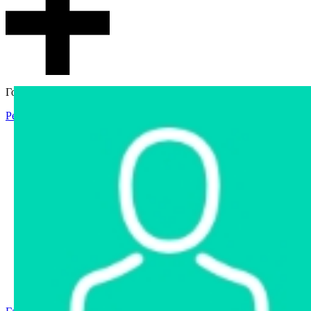
Гостевой доступ
Регистрация
Вход
Главная
Аукцион
Интернет-магазин
Интернет-витрина
Услуги
Информация
Контакты
Частное имущество
Арестованное имущество
Реестр несостоявшихся торгов
Реестр переоценок
Государственное имущество