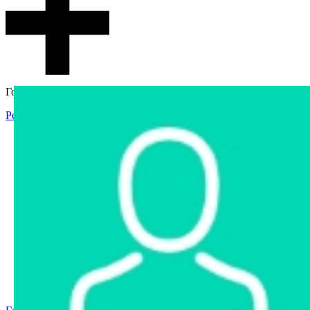
Гостевой доступ
Регистрация
Вход
Главная
Аукцион
Интернет-магазин
Интернет-витрина
Услуги
Информация
Контакты
Частное имущество
Арестованное имущество
Реестр несостоявшихся торгов
Реестр переоценок
Государственное имущество