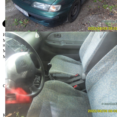
Информация о предмете торгов
Местоположение
г. Минск, пр-т Дзержинского,1Б
имущества
Марка
Nissan
Модель
Almera
Отсутствуют ключи. На кузове
сколы и царапины ЛКП, нарушение
ЛКП, коррозия металла во
множественных местах по всем
элементам, проникающая коррозия,
Описание
повреждение крыльев, порогов.
Повреждения креплений
декоративных элементов кузова.
коррозия дисков, шины спущены,
возможно повреждены. Салон:
потертости, пятна.
Коробка передач
Механическая