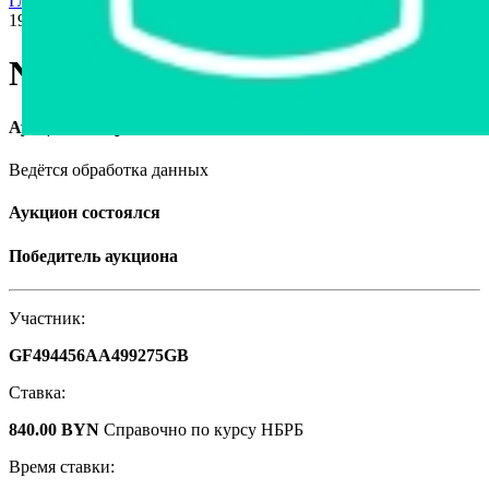
Главная страница
›
Продажа авто в Беларуси
›
Nissan Almera,
1998
Nissan Almera, 1998
Аукцион завершён
Ведётся обработка данных
Аукцион состоялся
Победитель аукциона
Участник:
GF494456AA499275GB
Ставка:
840.00 BYN
Справочно по курсу НБРБ
Время ставки: