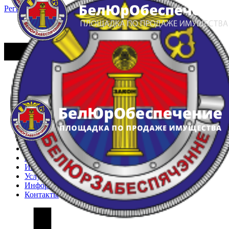
Регистрация
Вход
Главная
Арестованное имущество
Реестр несостоявшихся торгов
Реестр переоценок
Частное имущество
Государственное имущество
Интернет-магазин
Интернет-витрина
Услуги
Информация
Контакты