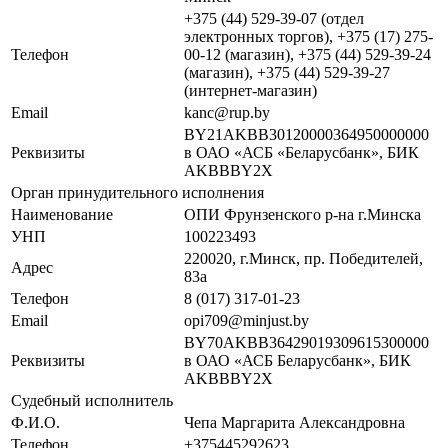
+375 (44) 529-39-07 (отдел
электронных торгов), +375 (17) 275-
Телефон
00-12 (магазин), +375 (44) 529-39-24
(магазин), +375 (44) 529-39-27
(интернет-магазин)
Email
kanc@rup.by
BY21AKBB30120000364950000000
Реквизиты
в ОАО «АСБ «Беларусбанк», БИК
AKBBBY2X
Орган принудительного исполнения
Наименование
ОПИ Фрунзенского р-на г.Минска
УНП
100223493
220020, г.Минск, пр. Победителей,
Адрес
83а
Телефон
8 (017) 317-01-23
Email
opi709@minjust.by
BY70AKBB36429019309615300000
Реквизиты
в ОАО «АСБ Беларусбанк», БИК
AKBBBY2X
Судебный исполнитель
Ф.И.О.
Чепа Маргарита Александровна
Телефон
+375445292623