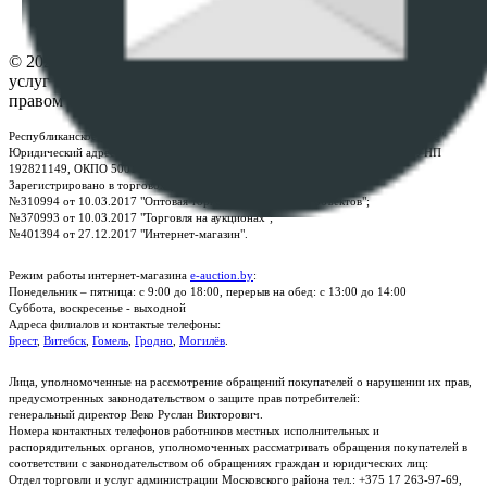
Контакты
© 2026 Республиканское унитарное предприятие по оказанию
услуг "БелЮрОбеспечение" - Все права защищены авторским
правом
Республиканское унитарное предприятие по оказанию услуг "БелЮрОбеспечение"
Юридический адрес: г. Минск, пр-т. Дзержинского, 1Б, e-mail:
kanc@rup.by
, УНП
192821149, ОКПО 500111895000
Зарегистрировано в торговом реестре Республики Беларусь:
№310994 от 10.03.2017 "Оптовая торговля без торговых объектов";
№370993 от 10.03.2017 "Торговля на аукционах";
№401394 от 27.12.2017 "Интернет-магазин".
Режим работы интернет-магазина
e-auction.by
:
Понедельник – пятница: с 9:00 до 18:00, перерыв на обед: с 13:00 до 14:00
Суббота, воскресенье - выходной
Адреса филиалов и контактые телефоны:
Брест
,
Витебск
,
Гомель
,
Гродно
,
Могилёв
.
Лица, уполномоченные на рассмотрение обращений покупателей о нарушении их прав,
предусмотренных законодательством о защите прав потребителей:
генеральный директор Веко Руслан Викторович.
Номера контактных телефонов работников местных исполнительных и
распорядительных органов, уполномоченных рассматривать обращения покупателей в
соответствии с законодательством об обращениях граждан и юридических лиц:
Отдел торговли и услуг администрации Московского района тел.: +375 17 263-97-69,